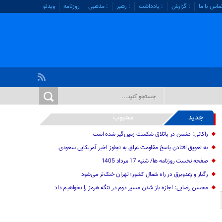
ماس با ما
: گزارش
: یادداشت
: رهبر
: مذهبی
روزنامه
ویدئو
جدید
محبوب
زاکانی: دشمن در باتلاق شکست زمین‌گیر شده است
به تعویق افتادن پاسخ مقاومت عراق به تجاوز اخیر آمریکایی سعودی
صفحه نخست روزنامه ها/ شنبه 17 مرداد 1405
رگبار و رعدوبرق در راه شمال کشور؛ تهران خنک‌تر می‌شود
محسن رضایی: اجازه باز شدن مسیر دوم در تنگه هرمز را نخواهیم داد