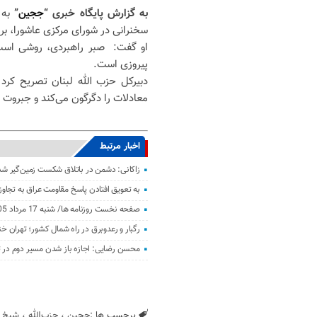
به گزارش پایگاه خبری “
ججین
”
به 
سخنرانی در شورای مرکزی عاشورا، ب
او گفت: صبر راهبردی، روشی است که
پیروزی است.
دبیرکل حزب الله لبنان تصریح کرد
معادلات را دگرگون می‌کند و جبروت 
اخبار مرتبط
زاکانی: دشمن در باتلاق شکست زمین‌گیر ش
به تعویق افتادن پاسخ مقاومت عراق به تجاو
صفحه نخست روزنامه ها/ شنبه 17 مرداد 1405
رگبار و رعدوبرق در راه شمال کشور؛ تهران خ
محسن رضایی: اجازه باز شدن مسیر دوم در تن
برچسب ها :
ججین
،
حزب‌الله
،
شیخ ن