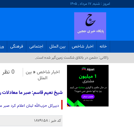
امروز : شنبه, ۱۷ مرداد , ۱۴۰۵
خانه
اخبار شاخص
بین الملل
اجتماعی
فرهنگی
ور
زاکانی: دشمن در باتلاق شکست زمین‌گیر شده است_
0 نظر
اخبار شاخص
«
بین
الملل
شیخ نعیم قاسم: صبر ما معادلات را
دبیرکل حزب‌الله لبنان اعلام کرد صبر 
کد خبر : 1879158