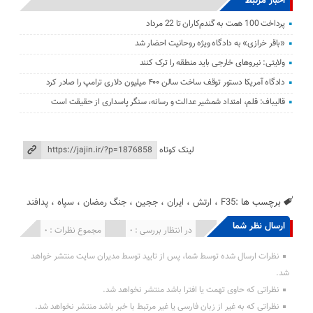
اخبار مرتبط
پرداخت 100 همت به گندم‌کاران تا 22 مرداد
«باقر خرازی» به دادگاه ویژه روحانیت احضار شد
ولایتی: نیرو‌های خارجی باید منطقه را ترک کنند
دادگاه آمریکا دستور توقف ساخت سالن ۴۰۰ میلیون دلاری ترامپ را صادر کرد
قالیباف: قلم، امتداد شمشیر عدالت و رسانه، سنگر پاسداری از حقیقت است
لینک کوتاه
برچسب ها :
F35
،
ارتش
،
ایران
،
ججین
،
جنگ رمضان
،
سپاه
،
پدافند
ارسال نظر شما
انتشار یافته : 0
در انتظار بررسی : 0
مجموع نظرات : 0
نظرات ارسال شده توسط شما، پس از تایید توسط مدیران سایت منتشر خواهد
شد.
نظراتی که حاوی تهمت یا افترا باشد منتشر نخواهد شد.
نظراتی که به غیر از زبان فارسی یا غیر مرتبط با خبر باشد منتشر نخواهد شد.