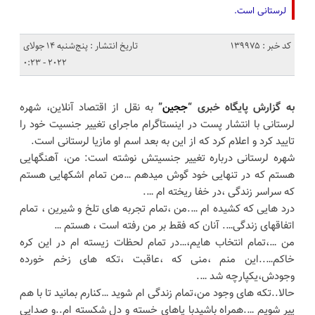
لرستانی است.
کد خبر : 139975
تاریخ انتشار : پنج‌شنبه 14 جولای
2022 - 0:23
به گزارش پایگاه خبری “
ججین
”
به نقل از اقتصاد آنلاین، شهره
لرستانی با انتشار پست در اینستاگرام ماجرای تغییر جنسیت خود را
تایید کرد و اعلام کرد که از این به بعد اسم او مازیا لرستانی است.
شهره لرستانی درباره تغییر جنسیتش نوشته است: من، آهنگهایی
هستم که در تنهایی خود گوش میدهم …من تمام اشکهایی هستم
که سراسر زندگی ،در خفا ریخته ام ….
درد هایی که کشیده ام ….من ،تمام تجربه های تلخ و شیرین ، تمام
اتفاقهای زندگی…. آنان که فقط بر من رفته است ، هستم …
من …،تمام انتخاب هایم،…در تمام لحظات زیسته ام در این کره
خاکم…..این منم ،منی که ،عاقبت ،تکه های زخم خورده
وجودش،یکپارچه شد ….
حالا..تکه های وجود من،تمام زندگی ام شوید …کنارم بمانید تا با هم
پیر شویم ….همراه باشیدبا پاهای خسته و دل شکسته ام..و صدایی