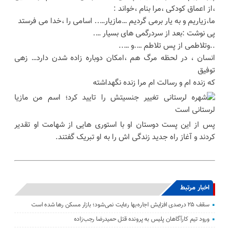
،از اعماق کودکی ،مرا بنام ،خواند :
ما،زیاریم و به یار برمی گردیم …مازیار….. اسامی را ،خدا می فرستد
پی نوشت :بعد از سردرگمی های بسیار ….
..وتلاطمی از پس تلاطم ….و …..
انسان ، در لحظه مرگ هم ،امکان دوباره زاده شدن دارد… زهی
توفیق
که زنده ام و رسالت ام مرا زنده نگهداشته
پس از این پست دوستان او با استوری هایی از شهامت او تقدیر
کردند و آغاز راه جدید زندگی اش را به او تبریک گفتند.
اخبار مرتبط
سقف ۲۵ درصدی افزایش اجاره‌بها رعایت نمی‌شود؛ بازار مسکن رها شده است
ورود تیم کارآگاهان پلیس به پرونده قتل حمیدرضا رجب‌زاده