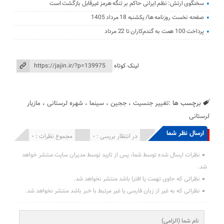
سخنگوی ارتش: نظم ایرانی حاکم بر تنگه هرمز غیرقابل بازگشت است
صفحه نخست روزنامه ها/ یکشنبه 18 مرداد 1405
پرداخت 100 همت به گندم‌کاران تا 22 مرداد
لینک کوتاه
برچسب ها :
تغییر جنسیت
،
ججین
،
سینما
،
شهره لرستانی
،
مازیار
لرستانی
ارسال نظر شما
انتشار یافته : 0
در انتظار بررسی : 0
مجموع نظرات : 0
نظرات ارسال شده توسط شما، پس از تایید توسط مدیران سایت منتشر خواهد
شد.
نظراتی که حاوی تهمت یا افترا باشد منتشر نخواهد شد.
نظراتی که به غیر از زبان فارسی یا غیر مرتبط با خبر باشد منتشر نخواهد شد.