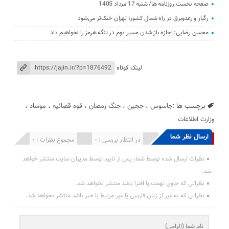
صفحه نخست روزنامه ها/ شنبه 17 مرداد 1405
رگبار و رعدوبرق در راه شمال کشور؛ تهران خنک‌تر می‌شود
محسن رضایی: اجازه باز شدن مسیر دوم در تنگه هرمز را نخواهیم داد
لینک کوتاه
برچسب ها :
جاسوس
،
ججین
،
جنگ رمضان
،
قوه قضائیه
،
موساد
،
وزارت اطلاعات
ارسال نظر شما
انتشار یافته : 0
در انتظار بررسی : 0
مجموع نظرات : 0
نظرات ارسال شده توسط شما، پس از تایید توسط مدیران سایت منتشر خواهد
شد.
نظراتی که حاوی تهمت یا افترا باشد منتشر نخواهد شد.
نظراتی که به غیر از زبان فارسی یا غیر مرتبط با خبر باشد منتشر نخواهد شد.