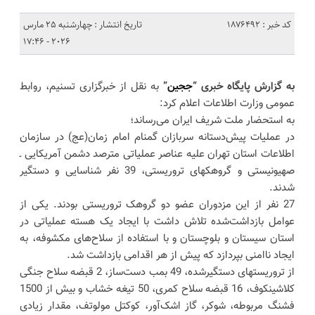
کد خبر : 1876492
تاریخ انتشار : چهارشنبه 25 مارس
2026 - 17:46
به گزارش پایگاه خبری “
ججین
”
به نقل از خبرگزاری تسنیم، روابط
عمومی وزارت اطلاعات اعلام کرد:
به استحضار ملت شریف ایران می‌رساند؛
در عملیات پیش‌دستانه سربازان گمنام امام زمان(عج) در سازمان
اطلاعات استان تهران علیه عناصر عملیاتی مترصد دشمن آمریکایی ـ
صهیونیستی و گروهکهای تروریستی، 39 نفر شناسایی و دستگیر
شدند.
27 نفر از این مزدوران عضو دو گروهک تروریستی بودند. یکی از
عوامل بازداشت‌شده تلاش داشت با ایجاد یک هسته عملیاتی در
استان سیستان و بلوچستان و با استفاده از سلاح‌های مکشوفه، به
ایجاد ناامنی بپردازد که پیش از هر اقدامی بازداشت شد.
از تروریستهای دستگیرشده، 49 بمب دست‌ساز، 2 قبضه سلاح جنگی
کلاشینکوف، 16 قبضه سلاح کمری، 50 تیغه خشاب و بیش از 1500
فشنگ مربوطه، شوکر، گاز اشک‌آور، کوکتل مولوتف، مقدار زیادی