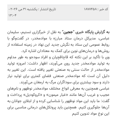
کد خبر : 1878458
تاریخ انتشار : یکشنبه 31 می 2026 -
13:04
به گزارش پایگاه خبری “
ججین
”
به نقل از خبرگزاری تسنیم، سلیمان
عباسی، مدیرکل درمان ستاد مبارزه با موادمخدر، در گفت‌وگو با
روابط عمومی این ستاد به نگرش جدید این نهاد در زمینه استفاده از
روش‌ها و درمان‌های نوین برای کمک به معتادان اشاره کرد.
وی با تأکید بر این نکته که قاچاقچیان و افراد سودجو به طور مداوم
به تولید موادمخدر جدید روی می‌آورند، اظهار داشت: امروزه تولید
موادمخدر از حالت سنتی به صنعتی تغییر یافته است. این تغییر به
دلیل آن است که موادمخدر صنعتی فضای کمتری برای تولید نیاز
دارند و سود بیشتری برای سوداگران مرگ به ارمغان می‌آورند.
عباسی همچنین به معرفی انواع مختلف موادمخدر نوظهور و نام‌های
عجیب و غریب آن‌ها مانند «غبار میمون» و «کروکودیل» پرداخت و
گفت: ما باید این مواد نوظهور را شناسایی کرده و از ابتلای جوانان به
آن‌ها جلوگیری کنیم. همچنین باید پروتکل‌های درمانی مناسبی برای
این نوع مواد تدوین کنیم