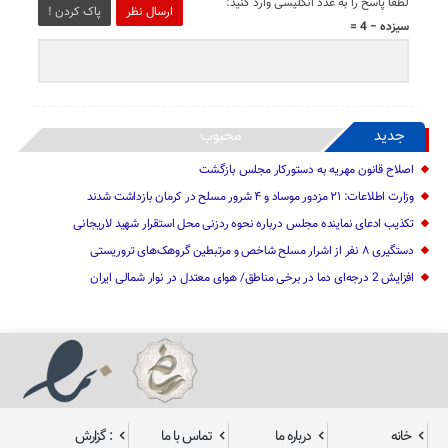
لطفا پاسخ را به عدد انگلیسی وارد کنید:
ارسال نظر
پاک کردن !
سیزده − 4 =
جدید
محبوب
اصلاح قانون مهریه به دستورکار مجلس بازگشت
وزارت اطلاعات: ۲۱ مزدور موساد و ۴ شرور مسلح در کرمان بازداشت شدند
تکذیب ادعای نماینده مجلس درباره نحوه ردزنی محل استقرار شهید لاریجانی
دستگیری ۸ نفر از اشرار مسلح شاخص و مرتبطین گروهک‌های تروریستی
افزایش 2 درجه‌ای دما در برخی مناطق/ هوای معتدل در نوار شمالی ایران
خانه
درباره ما
تماس با ما
: گزارش