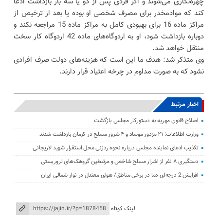
چهره‌نگاری می‌شوند و اگر فردی پس از دو یا سه بار بازداشت ادعا
کند که موادمخدر برای مصرف شخصی او بوده یا بعد از ترخیص از
مراکز ماده 16 برای بهبودی کامل به مراکز ماده 15 مراجعه نکند و
دوباره بازداشت شود، او به اردوگاه‌های ماده 42 اردوگاه کار سخت
منتقل خواهد شد.
وی متذکر شد: هدف ما این است که هزینه‌های دولت صرف افرادی
نشود که به صورت مداوم در چرخه اعتیاد قرار دارند.
اخبار مرتبط
اصلاح قانون مهریه به دستورکار مجلس بازگشت
وزارت اطلاعات: ۲۱ مزدور موساد و ۴ شرور مسلح در کرمان بازداشت شدند
تکذیب ادعای نماینده مجلس درباره نحوه ردزنی محل استقرار شهید لاریجانی
دستگیری ۸ نفر از اشرار مسلح شاخص و مرتبطین گروهک‌های تروریستی
افزایش 2 درجه‌ای دما در برخی مناطق/ هوای معتدل در نوار شمالی ایران
لینک کوتاه