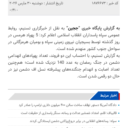
کد خبر : 1876673
تاریخ انتشار : دوشنبه 30 مارس 2026
- 0:41
به گزارش پایگاه خبری “
ججین
”
به نقل از خبرگزاری تسنیم، روابط
عمومی سپاه پاسداران انقلاب اسلامی اعلام کرد: 5 پهپاد هرمس در
روز گذشته توسط بسیجیان نیروی زمینی سپاه و بومیان هرمزگانی در
سواحل جنوب کشور منهدم شده است.
به گزارش تسنیم، با احتساب این دو فروند، تعداد پهپاد‌های انهدامیِ
دشمن در جنگ رمضان به عدد 140 نزدیک شده است؛ هم‌چنین
تعداد اصابت و انهدام جنگنده‌های پیشرفته نسل اف دشمن نیز در
حال دو رقمی شدن است.
اخبار مرتبط
دادگاه آمریکا دستور توقف ساخت سالن ۴۰۰ میلیون دلاری ترامپ را صادر کرد
قالیباف: قلم، امتداد شمشیر عدالت و رسانه، سنگر پاسداری از حقیقت است
سپاه: رسانه‌های انقلابی در برابر دروغ‌پراکنی دشمن ایستادگی کردند