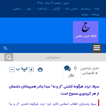
امروز : جمعه, ۱۶ مرداد , ۱۴۰۵
خانه
درباره ما
تماس با ما
: گزارش
: یادداشت
: رهبر
: مذهبی
روزنامه
ویدئو
0
اخبار شاخص
«
اقتصادی
نظر
سپاه: تردد هرگونه کشتی “از و به” مبدا بنادر همپیمانان دشمنان
از هر کریدوری ممنوع است
سپاه پاسداران انقلاب اسلامی تاکید کرد: تردد هرگونه کشتی “از و به”