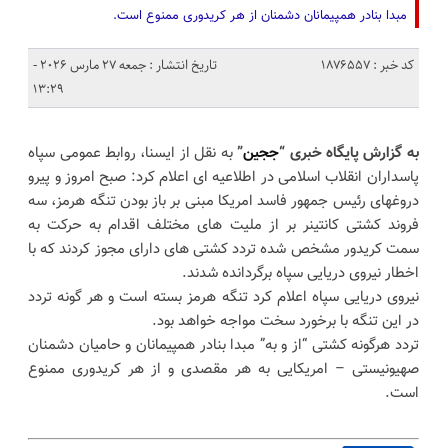
مبدا بنادر همپیمانان دشمنان از هر کریدوری ممنوع است.
کد خبر : 1876557
تاریخ انتشار : جمعه 27 مارس 2026 -
13:29
به گزارش پایگاه خبری “
ججین
”
به نقل از ایسنا، روابط عمومی سپاه
پاسداران انقلاب اسلامی در اطلاعیه ای اعلام کرد: صبح امروز و پیرو
دروغهای رئیس جمهور فاسد امریکا مبنی بر باز بودن تنگه هرمز، سه
فروند کشتی کانتینر بر از ملیت های مختلف اقدام به حرکت به
سمت کریدور مشخص شده تردد کشتی های دارای مجوز کردند که با
اخطار نیروی دریایی سپاه برگردانده شدند.
نیروی دریایی سپاه اعلام کرد تنگه هرمز بسته است و هر گونه تردد
در این تنگه با برخورد سخت مواجه خواهد بود.
تردد هرگونه کشتی “از و به” مبدا بنادر همپیمانان و حامیان دشمنان
صهیونیستی – امریکایی به هر مقصدی و از هر کریدوری ممنوع
است.