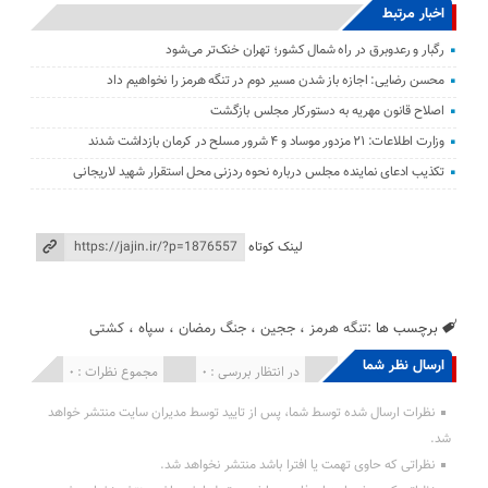
اخبار مرتبط
رگبار و رعدوبرق در راه شمال کشور؛ تهران خنک‌تر می‌شود
محسن رضایی: اجازه باز شدن مسیر دوم در تنگه هرمز را نخواهیم داد
اصلاح قانون مهریه به دستورکار مجلس بازگشت
وزارت اطلاعات: ۲۱ مزدور موساد و ۴ شرور مسلح در کرمان بازداشت شدند
تکذیب ادعای نماینده مجلس درباره نحوه ردزنی محل استقرار شهید لاریجانی
لینک کوتاه
برچسب ها :
تنگه هرمز
،
ججین
،
جنگ رمضان
،
سپاه
،
کشتی
ارسال نظر شما
انتشار یافته : 0
در انتظار بررسی : 0
مجموع نظرات : 0
نظرات ارسال شده توسط شما، پس از تایید توسط مدیران سایت منتشر خواهد
شد.
نظراتی که حاوی تهمت یا افترا باشد منتشر نخواهد شد.