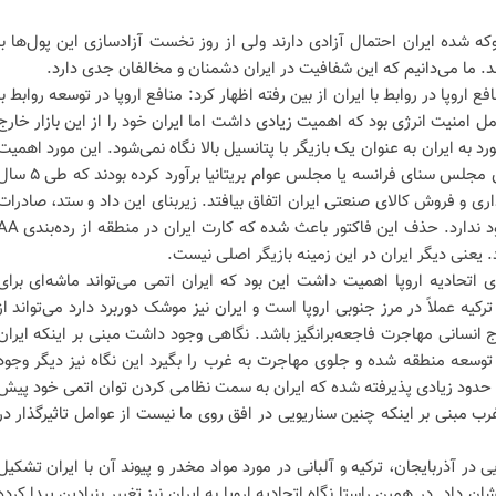
که شده ایران احتمال آزادی دارند ولی از روز نخست آزادسازی این پول‌ها با
 ما می‌دانیم که این شفافیت در ایران دشمنان و مخالفان جدی دارد.
فع اروپا در روابط با ایران از بین رفته اظهار کرد: منافع اروپا در توسعه روابط با
 بود اولین عامل امنیت انرژی بود که اهمیت زیادی داشت اما ایران خود را از این بازار خارج
ورد به ایران به عنوان یک بازیگر با پتانسیل بالا نگاه نمی‌شود. این مورد اهمیت
زیادی داشت در حدی که ارزیابی‌های مجلس سنای فرانسه یا مجلس عوام بریتانیا برآورد کرده بودند 
 سرمایه گذاری و فروش کالای صنعتی ایران اتفاق بیافتد. زیربنای این داد و ستد، صادرات
انرژی از سوی ایران بود که دیگر وجود ندارد. حذف این فاکتور باعث شده که کارت ایران در من
اتحادیه اروپا اهمیت داشت این بود که ایران اتمی می‌تواند ماشه‌ای برای
رکیه عملاً در مرز جنوبی اروپا است و ایران نیز موشک دوربرد دارد می‌تواند از
موج انسانی مهاجرت فاجعه‌برانگیز باشد. نگاهی وجود داشت مبنی بر اینکه ایران
 توسعه منطقه شده و جلوی مهاجرت به غرب را بگیرد این نگاه نیز دیگر وجود
 تا حدود زیادی پذیرفته شده که ایران به سمت نظامی کردن توان اتمی خود پیش
 غرب مبنی بر اینکه چنین سناریویی در افق روی ما نیست از عوامل تاثیرگذار در
ر آذربایجان، ترکیه و آلبانی در مورد مواد مخدر و پیوند آن با ایران تشکیل
ن داد. در همین راستا نگاه اتحادیه اروپا به ایران نیز تغییر بنیادین پیدا کرده