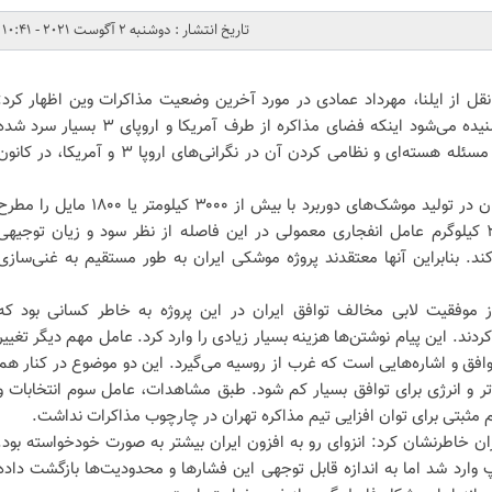
تاریخ انتشار : دوشنبه 2 آگوست 2021 - 10:41
نقل از ایلنا، مهرداد عمادی در مورد آخرین وضعیت مذاکرات وین اظهار کرد:
آنچه از طرف کشورهای اروپای ۳ شنیده می‌شود اینکه فضای مذاکره از طرف آمریکا و اروپای ۳ بسیار سرد 
است. پروژه موشکی ایران به اندازه مسئله هسته‌ای و نظامی کردن آن در نگرانی‌های اروپا ۳ و آمریکا، در کا
وی افزود: در همین راستا شتاب ایران در تولید موشک‌های دوربرد با بیش از ۳۰۰۰ کیلومتر یا ۱۸۰۰ مایل را 
می‌کنند. می‌گویند حمل ۲۰۰ تا ۳۰۰ کیلوگرم عامل انفجاری معمولی در این فاصله از نظر سود و زیان توجیهی
ند. بنابراین آنها معتقدند پروژه موشکی ایران به طور مستقیم به غنی‌سازی
موفقیت لابی مخالف توافق ایران در این پروژه به خاطر کسانی بود که
د. این پیام نوشتن‌ها هزینه بسیار زیادی را وارد کرد. عامل مهم دیگر تغییر
افق و اشاره‌هایی است که غرب از روسیه می‌گیرد. این دو موضوع در کنار هم
 و انرژی برای توافق بسیار کم شود. طبق مشاهدات، عامل سوم انتخابات و
 مثبتی برای توان افزایی تیم مذاکره تهران در چارچوب مذاکرات نداشت.
ان خاطرنشان کرد: انزوای رو به افزون ایران بیشتر به صورت خودخواسته بود.
وارد شد اما به اندازه قابل توجهی این فشارها و محدودیت‌ها بازگشت داده