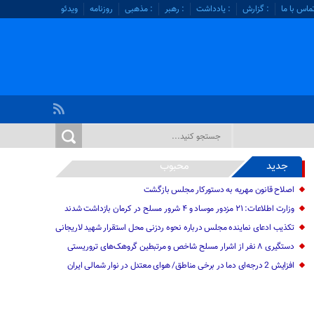
ماس با ما
: گزارش
: یادداشت
: رهبر
: مذهبی
روزنامه
ویدئو
جدید
محبوب
اصلاح قانون مهریه به دستورکار مجلس بازگشت
وزارت اطلاعات: ۲۱ مزدور موساد و ۴ شرور مسلح در کرمان بازداشت شدند
تکذیب ادعای نماینده مجلس درباره نحوه ردزنی محل استقرار شهید لاریجانی
دستگیری ۸ نفر از اشرار مسلح شاخص و مرتبطین گروهک‌های تروریستی
افزایش 2 درجه‌ای دما در برخی مناطق/ هوای معتدل در نوار شمالی ایران