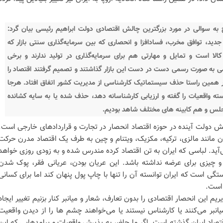
به سوالی در مورد بزرگترین چالش اقتصادی دولت ابراهیم رئیسی بیان گرد:
ید، توافق مخرب، فسادافزا و انحصاری که بین سرمایه‌گذاری سنتی بازار که
کالا است و تمایل و مهارتی هم برای سرمایه‌گذاری در تولید ندارند و برخی
می به صورت رسمی دست در دست این بازار گذاشتند و تصمیم گرفتند اقتصاد را
در همین راستا حذف سیستماتیک کارشناسی از مدیریت کشور اتفاق افتاد. هرجا
ه واقعیات را گفته و ارزیابی کارشناسانه دهد، حذف شده یا به سایه کشانده
مجلس و هم کابینه های مختلف شاهد بودیم.
الش دولت آینده در حوزه اقتصاد انحصار در تجارت و قراردادهای خارجی است.
یران مانند مالزی، ترکیه، مکزیک، ویتنام و چین به طرف یک اقتصاد مدرن حرکت
‌آید. لباسی که ایران به تن اقتصاد کرده مندرس شده و به زودی روزی خواهد
د و چیزی برای عرضه نداشته باشد. این عریان بودن، عریانی فقر، پوک شدن
ی است که ایران توانسته آن را تنها با چاپ پول پنهان کند اما برای کسانی
 است.
یریم این انحصار اقتصادی را بدون تعارف، شعار و میانبر کنار بزنیم تغییر ایجاد
بر می‌کنند‌ یا کارشناس نیستند یا می‌خواهند چشم ها را از دیدن واقعیت
تصاد ایران گذشته است. اگر ما حاضر به پذیرش واقعیات و پیامدهایی که این