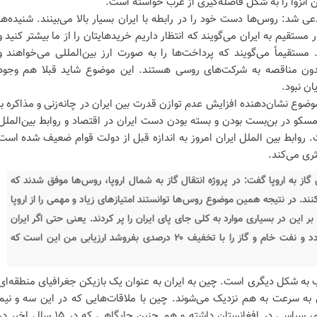
ن انزوا را به شکل فاصله‌گیری از غرب خواسته است.
ی شد: روس‌ها دست خود را در رابطه با ایران بسیار بالا می‌بینند. شنیده‌ها
ستقیم به ایران می‌گویند که انتظار داریم خریدهایتان را از ما بیشتر کنید و
مستقیماً می‌گویند که پرداخت‌ها را به صورت ارز بین‌المللی می‌خواهند و
بدون مناقصه به شرکت‌های روسی هستند. این موضوع شاید قبلا هم وجود
ن نبود.
وضوع نشان‌دهنده افزایش عدم توازن قدرت بین ایران در چانه‌زنی و مذاکره با
کو در بن‌بست بودن و بسته بودن دست ایران در اقتصاد و روابط بین‌الملل
 روابط بین الملل ایران امروز به اندازه قبل از دولت قوام ضعیف شده است
ثری می‌کند.
از به اروپا گفت: در پروژه انتقال گاز به شمال اروپا، روس‌ها موفق شدند که
 کنند. در نتیجه همین موضوع روس‌ها توانستند امتیازهای زیاد و مهمی را از اروپا
ر این در بسیاری موارد به کلی جای پای ایران را پر کردند. یعنی حتی اگر ایران
فردا به بازارهایی که داشت بازگردد و نفت خام و گاز را با تخفیف ۲۰ درصدی بفروشد ارزیابی من این است که
 به شکل دیگری است. چین به ایران به عنوان یک بازیکن جغرافیای منطقه‌ای
 به سرعت به هم نزدیک می‌شوند. چین با ملاقات‌هایی که در این سه و نیم
هفته با گروه‌ طالبان و دیگر گروه‌های سیاسی در افغانستان داشته و هم چنین جایگاهی که در ۱۵ سال اخی