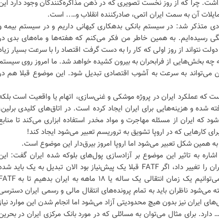
داشت. چرا که از روز نخست تصویری که در ذهن مذاکره‌کنندگان وجود دارد این
مایلات آن به سمت ایران اتمی، صادرکننده انقلاب و….. است.
ادی متذکر شد: در سیستم بانکی بدهکاری کیهانی داریم و در سیستم بیمه و
 رسیده‌ایم. به همین خاطر من فکر می‌کنم که هفته‌ها و ماه‌های بدی در
لت نتواند از روز اولی که کار را به دست گرفت اقتصاد را با سرعت بسیار زیاد
چه بخش‌هایی از فرابحران به بیرون کشیده خواهد شد. ما امروز روی سیستم
ین می‌تواند به سرعت به آشوب اقتصادی تبدیل شود. این موضوع قبلا هم در
 که عملکرد ایران در پروژه موشکی و غنی‌سازی، اتهام یا واقعیت است بلکه
 شده و هزینه‌هایی برای ایران ایجاد کرده است. در اتاق‌های کلیدی برلین،
د که ایران از مسئله مهاجرت و مواد مخدر استفاده ابزاری می‌کند تا منابع
برای کارهایی که در اروپا تشویق به تروریسم تعبیر می‌شود ایجاد کند!
یز به همین شکل تعبیر می‌شود اما اروپا امروز بیرق‌دار این موضوع است.
 اشاره به تاثیر این موضوع بر آزادسازی پول‌های بلوکه شده ایران گفت: این
موضوع شرایط آزادسازی پول‌های ایران را تغییر داد‌، اگر FATF قبلا یک پیش‌نیاز بود الان تبدیل به یک باید شد
است. اگر قبلا گفته می‌شد که ما می‌توانیم یک زمان انتقالی یک ساله یا ۱۸ ماهه به ایران بدهیم 
فته می‌شود ناظران باید به تمام پرونده‌های انتقال مالی و رسمی ایران دسترسی
ل‌های ایران نیز بدون هیچ محدودیتی آزاد می‌شود اما انجام شدن این موارد نیاز
… دارد. برای مثال می‌توان به مسائلی که در مورد بانک مرکزی ایران در بحرین