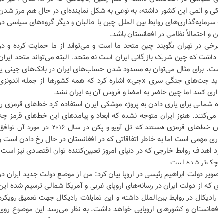
 و اتمی این کشور داشته‌، به نوعی به شکل نماینده‌ای در حال هم مرز شدن
 سرمایه‌گذاری‌های روابط بین الملل چین با طالبان و دیگر گروه‌های سیاسی در
و احتمالاً نظامی در افغانستان باشد.
رخی در تهران بگویند چین متحد ما است و می‌تواند از ما حمایت کرده و در
 داشت که چین شریک بازرگانی ایران است نه متحد. البته می‌تواند متحد ایران
ست. برای مثال می‌توان به مسدود شدن حساب‌های ایران در بانک‌های چینی یا
خرید جت‌های جنگی سری «جی» اشاره کرد که همه کشورها از جمله اندونزی
ری کنند اما چین حاضر به امضا و فروش آن به ایران نشد.
شمالی برای یاری دادن به پروژه موشکی ایران استفاده کرد خط‌های قرمزی را
ت می‌کنند. هنوز ایران متوجه نشده که ابعاد و پیامدهای این خط‌های قرمز چه
چیزهایی هستند و تا چه اندازه همان خط‌های قرمزی هستند که تل آویو و پکن در سال ۲۰۱۶ در مورد آن تو
ری مهمی است اما به خاطر اتفاقاتی که در افغانستان در حال رخ دادن است و
اهداف روابط خارجی که در دنیای امروز تعیین‌کننده توان اقتصادی نیز است،
وچک‌تر شده است.
ویر دولت ابراهیم رئیسی در اروپا بیان کرد: من از موضع دولت جدید ایران در
ری که از دولت ایران در رسانه‌های اروپای غربی و آمریکا شمالی ترسیم شده این
دیکال در روابط بین‌الملل داشته و این تمایلات رادیکال جهت تعمیق رویکرد
افغانستان و کشورهای اروپایی خواهد داشت. به نظر می‌رسد این موضوع روی