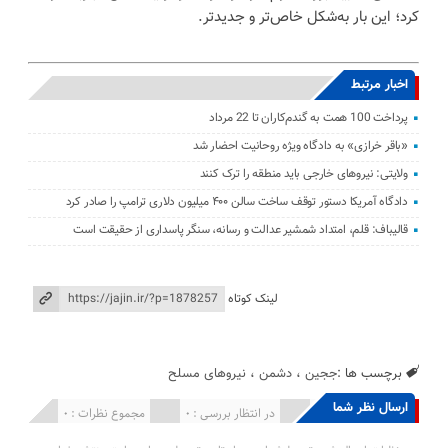
کرد؛ این بار به‌شکل خاص‌تر و جدیدتر.
اخبار مرتبط
پرداخت 100 همت به گندم‌کاران تا 22 مرداد
«باقر خرازی» به دادگاه ویژه روحانیت احضار شد
ولایتی: نیرو‌های خارجی باید منطقه را ترک کنند
دادگاه آمریکا دستور توقف ساخت سالن ۴۰۰ میلیون دلاری ترامپ را صادر کرد
قالیباف: قلم، امتداد شمشیر عدالت و رسانه، سنگر پاسداری از حقیقت است
لینک کوتاه
برچسب ها :
ججین
،
دشمن
،
نیروهای مسلح
ارسال نظر شما
انتشار یافته : 0
در انتظار بررسی : 0
مجموع نظرات : 0