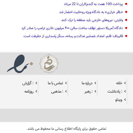
پرداخت 100 همت به گندم‌کاران تا 22 مرداد
«باقر خرازی» به دادگاه ویژه روحانیت احضار شد
ولایتی: نیرو‌های خارجی باید منطقه را ترک کنند
دادگاه آمریکا دستور توقف ساخت سالن ۴۰۰ میلیون دلاری ترامپ را صادر کرد
قالیباف: قلم، امتداد شمشیر عدالت و رسانه، سنگر پاسداری از حقیقت است
خانه
درباره ما
تماس با ما
: گزارش
: یادداشت
: رهبر
: مذهبی
روزنامه
ویدئو
تمامی حقوق برای پایگاه اطلاع رسانی ما محفوظ می باشد.