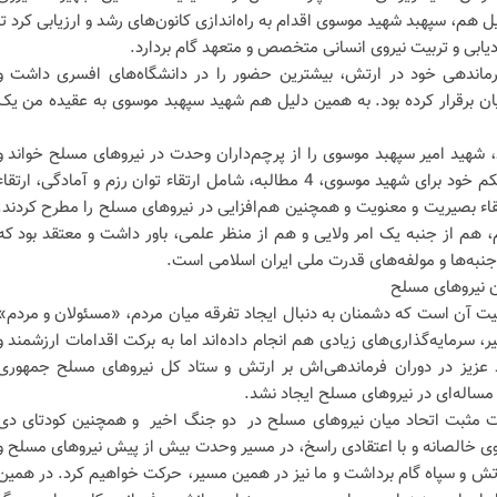
، سپهبد شهید موسوی اقدام به راه‌اندازی کانون‌های رشد و ارزیابی کرد تا
بی و تربیت نیروی انسانی متخصص و متعهد گام بردارد.
اندهی خود در ارتش، بیشترین حضور را در دانشگاه‌های افسری داشت و
ان برقرار کرده بود. به همین دلیل هم شهید سپهبد موسوی به عقیده من یک
شهید امیر سپهبد موسوی را از پرچم‌داران وحدت در نیروهای مسلح خواند و
تصریح کرد: رهبر شهید انقلاب در حکم خود برای شهید موسوی، 4 مطالبه، شامل ارتقاء توان رزم و آمادگی، ارتقا
اء بصیریت و معنویت و همچنین هم‌افزایی در نیروهای مسلح را مطرح کردند.
، هم از جنبه یک امر ولایی و هم از منظر علمی، باور داشت و معتقد بود که
نبه‌ها و مولفه‌های قدرت ملی ایران اسلامی است.
ن نیروهای مسلح
عیت آن است که دشمنان به دنبال ایجاد تفرقه میان مردم، «مسئولان و مردم»
 سرمایه‌گذاری‌های زیادی هم انجام داده‌اند اما به برکت اقدامات ارزشمند و
 عزیز در دوران فرماندهی‌اش بر ارتش و ستاد کل نیروهای مسلح جمهوری
 مساله‌ای در نیروهای مسلح ایجاد نشد.
ثرات مثبت اتحاد میان نیروهای مسلح در دو جنگ اخیر و همچنین کودتای دی
الصانه و با اعتقادی راسخ، در مسیر وحدت بیش از پیش نیروهای مسلح و
رتش و سپاه گام برداشت و ما نیز در همین مسیر، حرکت خواهیم کرد. در همین