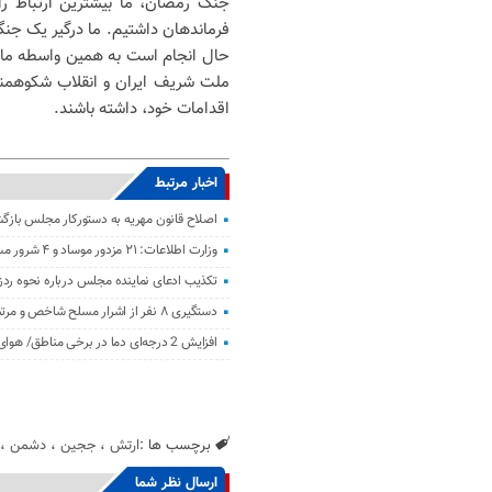
جنگ رمضان، ما بیشترین ارتباط را 
فرماندهان داشتیم. ما درگیر یک جنگ
حال انجام است به همین واسطه ما چ
ملت شریف ایران و انقلاب شکوهمند
اقدامات خود، داشته باشند.
اخبار مرتبط
اصلاح قانون مهریه به دستورکار مجلس باز
وزارت اطلاعات: ۲۱ مزدور موساد و ۴ شرور مسلح در کرمان بازداشت شدند
تکذیب ادعای نماینده مجلس درباره نحوه ردز
دستگیری ۸ نفر از اشرار مسلح شاخص و مرتبطین گروهک‌های تروریستی
افزایش 2 درجه‌ای دما در برخی مناطق/ هوای معتدل در نوار شمالی ایران
برچسب ها :
ارتش
،
ججین
،
دشمن
،
ارسال نظر شما