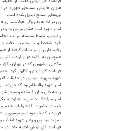
فرمانده کل ارتش گفت: او حقیقتا
عنوان «ارتش مستحق ظهور» در ارت
نیروهای مسلح تبدیل شده است.
وی در ادامه به ویژگی «ولایتمداری»
امام شهید امت عشق می‌ورزید و در ک
و ارتش، توسط سلسله مراتب انجام م
خود شخصا و با بیشترین دقت و ص
ولایتمداری او نیز نشات گرفته از هم
همچنین به اقامه عزا و ارادت قلبی ب
مذهبی مشهوری که در تهران برگزار
فرمانده کل ارتش، اظهار کرد: حضو
شهید سپهبد موسوی در حقیقت قدرد
امیر شهید والامقام بود که حق‌شنا
رابطه دلی میان فرمانده و سرباز شهی
خدمت حضرت آقا شرفیاب شدم و گزارش
فرمودند که با وجود امیر موسوی و ا
سپهبد موسوی و رهبر شهید انقلاب و
فرمانده کل ارتش ادامه داد: در ح