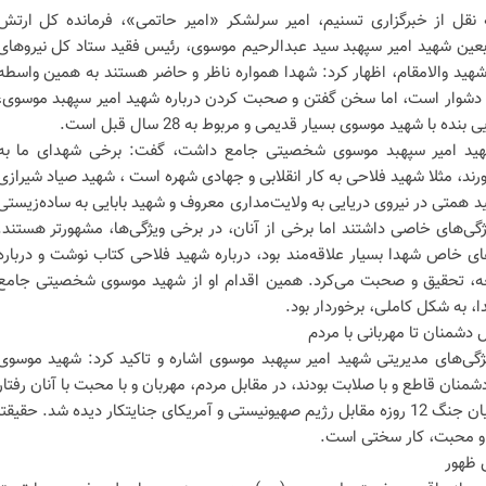
 نقل از خبرگزاری تسنیم، امیر سرلشکر «امیر حاتمی»، فرمانده کل ارتش
بعین شهید امیر سپهبد سید عبدالرحیم موسوی، رئیس فقید ستاد کل نیروهای
 شهید والامقام، اظهار کرد: شهدا همواره ناظر و حاضر هستند به همین واسطه
 دشوار است، اما سخن گفتن و صحبت کردن درباره شهید امیر سپهبد موسوی،
با شهید موسوی بسیار قدیمی و مربوط به 28 سال قبل است.
 شهید امیر سپهبد موسوی شخصیتی جامع داشت، گفت: برخی شهدای ما به
ند، مثلا شهید فلاحی به کار انقلابی و جهادی شهره است ، شهید صیاد شیرازی
 همتی در نیروی دریایی به ولایت‌مداری معروف و شهید بابایی به ساده‌زیستی
گی‌های خاصی داشتند اما برخی از آنان، در برخی ویژگی‌ها، مشهورتر هستند.
ی خاص شهدا بسیار علاقه‌مند بود، درباره شهید فلاحی کتاب نوشت و درباره
لعه، تحقیق و صحبت می‌کرد. همین اقدام او از شهید موسوی شخصیتی جامع
ا، به شکل کاملی، برخوردار بود.
دشمنان تا مهربانی با مردم
ژگی‌های مدیریتی شهید امیر سپهبد موسوی اشاره و تاکید کرد: شهید موسوی
نان قاطع و با صلابت بودند، در مقابل مردم، مهربان و با محبت با آنان رفتار
می‌کردند. نمونه بارز این رفتار در جریان جنگ 12 روزه مقابل رژیم صهیونیستی و آمریکای جنایتکار دیده شد. حقیقتا
ی و محبت، کار سختی است.
 ظهور