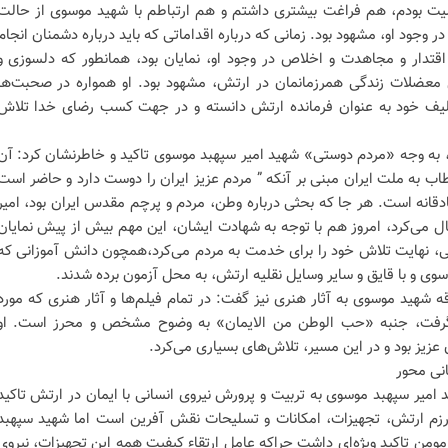
ت بودم، هم فراغت بیشتری داشتم و هم ارتباطم با شهید موسوی از حالت
در وجود او، مشهود بود. زمانی که درباره اقداماتی که باید درباره دشمنان انجام
تدار و مجاهدت و اخلاص در وجود او، نمایان بود، همانطور که دلسوزی و
عضلات زندگی همرزمانمان در ارتش، مشهود بود. او همواره در صحبت‌ها
تکلیف خود به عنوان فرمانده ارتش دانسته و در جهت کسب رضای خدا تلاش
 به وجه «مردم دوستی» شهید امیر سپهبد موسوی تاکید و خاطرنشان کرد: آن
ب به ملت ایران مبنی بر آنکه ” مردم عزیز ایران را دوست دارد و حاضر است
دقانه است. هر جا که بحثی درباره وطن، مردم و پرچم مقدس ایران بود، امیر
ال می‌کرد، امروز هم با توجه به شهادت ایشان، این مهم بیش از پیش نمایان
ی، نهایت تلاش خود را برای خدمت به مردم می‌کرد،همچون دانش آموزانی که
وی و با قایق و سایر وسایل نقلیه ارتش، به محل آزمون برده شدند.
قه شهید موسوی به آثار هنری نیز گفت: در تمام فیلم‌ها و آثار هنری که مورد
گرفت، جنبه «حب الوطن من الایمان» به وضوح مشخص و محرز است. او
زیز بود و در این مسیر، تلاش‌های بسیاری می‌کرد.
انی محور
د امیر سپهبد موسوی به تربیت و پرورش نیروی انسانی با ایمان در ارتش تاکید
 رزم ارتش، تجهیزات، امکانات و تسلیحات نقش آفرین است اما شهید سپهبد
من تاکید ویژه‌ای داشت چراکه عامل ارتقاء کیفیت همه این تجهیزات، نیروی