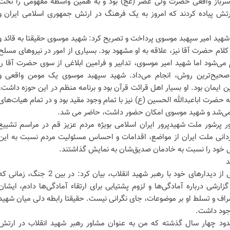
 سرباز واقعی حضرت ولی عصر (عج) بود و به همین واسطه مفهومی را تحت
ش پیاده کردند که امروز به یک فرهنگ در ارتش جمهوری اسلامی ایران و
 شهید امیر سپهبد موسوی پرداخت و تصریح کرد: شهید موسوی حقیقتا به قائد و
لام حضرت آقا نیز، علاقه به او مشهود بود. بسیاری از امور در نیروهای مسلح
ی‌شود اما شهید امیر موسوی، تدابیر و فرامین ابلاغی از سوی حضرت آقا را
حیح‌ترین روش، انجام می‌داد. شهید سپهبد موسوی یک مومن واقعی و
ین ایمان بود. او بسیار اهل قرائت قرآن بود و برنامه منظم در این حوزه داشت،
ه حضرت اباعبدالله الحسین (ع) نیز با تمام وجود مقید بود و در تمام هیات‌های
 می‌شد و شهید موسوی امکان حضور داشت، حاضر می شد.
ر پرشور ملت شهیدپرور ایران اسلامی بویژه مردم عزیز قم در مراسم تشییع
انی ملت ایران از مواضع، اقدامات و احساس مسئولیت مردم نسبت به این
سی خود را نسبت به خادمان صدیق‌شان به نمایش گذاشتند.
د
امیر سرلشکر حاتمی با اشاره به یکی از دیدارهای خود با رهبر شهید انقلاب، بیان کرد: در بین 2 جنگ، زمانی
ی درباره آمادگی‌ها و لزوم پشتیابی برای ارتقاء آمادگی‌ها دادم، ایشان
شراف و تسلط او بر موضوعات، جای نگرانی نیست. حقیقتا رابطه دلی میان شهید
جود داشت.
دود چهار سال گذشته که من به عنوان مشاور رهبر شهید انقلاب در ارتش