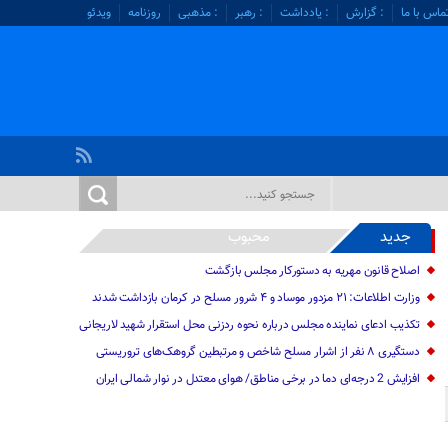
ماس با ما
: گزارش
: یادداشت
: رهبر
: مذهبی
روزنامه
ویدئو
جدید
محبوب
اصلاح قانون مهریه به دستورکار مجلس بازگشت
وزارت اطلاعات: ۲۱ مزدور موساد و ۴ شرور مسلح در کرمان بازداشت شدند
تکذیب ادعای نماینده مجلس درباره نحوه ردزنی محل استقرار شهید لاریجانی
دستگیری ۸ نفر از اشرار مسلح شاخص و مرتبطین گروهک‌های تروریستی
افزایش 2 درجه‌ای دما در برخی مناطق/ هوای معتدل در نوار شمالی ایران