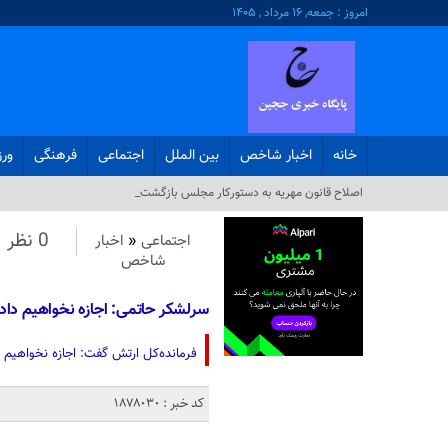
امروز : جمعه, ۱۶ مرداد , ۱۴۰۵
خانه
اخبار شاخص
بین الملل
اجتماعی
فرهنگی
ور
وز_
0 نظر
اجتماعی
«
اخبار
شاخص
سرلشکر حاتمی: اجازه نخواهیم دا
فرمانده‌کل ارتش گفت: اجازه نخواهیم 
کد خبر : 1878030