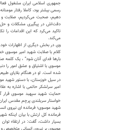
جمهوری اسلامی ایران مشغول فعالی
رسمی بیشتر بود، کاملا رفتار مومنانه 
دهیم، صحبت می‌کردیم، صلابت و اق
دقت‌اش در پیگیری مشکلات و حل م
تاکید می‌کرد که این اقدامات را 
می‌کند.
وی در بخش دیگری از اظهارات خود،
کلام با صلابت شهید امیر موسوی خطا
بارها فدای آنان شود” ، یک کلمه صا
موسوی با اشتیاق و عشق امور را دنب
شده است. او در هنگام بلایای طبیع
در سیل خوزستان، با دستور شهید موس
امیر سرلشکر حاتمی با اشاره به علا
حمایت شهید سپهبد موسوی قرار 
خواستار سربلندی پرچم مقدس ایران ع
شهید موسوی؛ فرمانده ای نیروی انس
فرمانده کل ارتش با بیان اینکه شهی
بسیار داشت، گفت: در ارتقاء توان
موسوی بر نیروی انسانی متخصص و مو