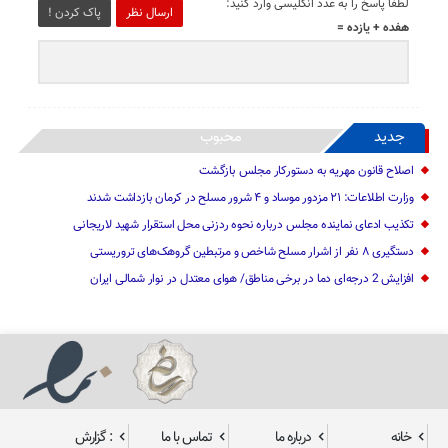
لطفا پاسخ را به عدد انگلیسی وارد کنید:
ارسال نظر
پاک کردن !
هفده + یازده =
جدید
محبوب
اصلاح قانون مهریه به دستورکار مجلس بازگشت
وزارت اطلاعات: ۲۱ مزدور موساد و ۴ شرور مسلح در کرمان بازداشت شدند
تکذیب ادعای نماینده مجلس درباره نحوه ردزنی محل استقرار شهید لاریجانی
دستگیری ۸ نفر از اشرار مسلح شاخص و مرتبطین گروهک‌های تروریستی
افزایش 2 درجه‌ای دما در برخی مناطق/ هوای معتدل در نوار شمالی ایران
خانه
درباره ما
تماس با ما
: گزارش