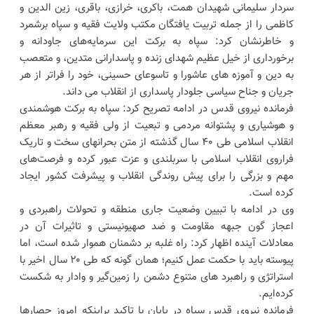
سردار سلیمانی شهیدان همت، باکری، خرازی، باقری، زین الدین و
کاظمی را از جمله تربیت یافتگان مکتب ولایت فقیه و سپاه برشمرد
و خاطرنشان کرد: سپاه به برکت این سرمایه‌های جاودانه و
برخورداری از خیل عظیم شهدای زنده و پاسدارانی متدین، و متعصب
به دین و آموزه های عاشورا و تاسوعای حسینی، خود را فراتر از هر
جریان و جناح سیاسی جلودار پاسداری از انقلاب می داند.
فرمانده نیروی قدس در ادامه تصریح کرد: سپاه به برکت هوشمندی
و هوشیاری و پشتوانه مردمی و تبعیت از ولی فقیه و رهبر معظم
انقلاب اسلامی طی ۴۰ سال گذشته از متن بحرانهای سخت و تاریک
فراروی انقلاب اسلامی با سربلندی و عزت عبور کرده و فرصت‌های
مهم و بزرگی را برای پیش روندگی انقلاب و پیشرفت کشور ایجاد
کرده است.
وی در ادامه با تبیین وضعیت جاری منطقه و تحولات راهبردی و
اعجاز گون جبهه مقاومت و ضد صهیونیستی و تاثیرات آن در
معادلات آینده اظهار کرد: راه غلبه بر دشمنان هموار شده است، اما
پیوسته باید با حکمت عمل کنیم؛ همان گونه که طی ۲۰ سال اخیر با
استراتژی و راهبرد های متنوع دشمن را زمین‌گیر و وادار به شکست
کرده‌ایم.
فرمانده نیروی قدس سپاه در پایان با تاکید براینکه امروز حصارها