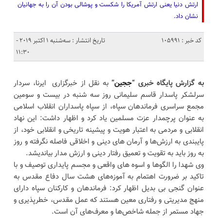
ارتش دنیا یعنی ارتش آمریکا را شکست و پوشالی بودن آن را به جهانیان
نشان داد.
کد خبر : 105991
تاریخ انتشار : سه‌شنبه 1 اکتبر 2019 -
11:30
به گزارش پایگاه خبری “
ججین
”
به نقل از خبرگزاری ایرنا، سردار
سرلشکر پاسدار قاسم سلیمانی روز سه شنبه در بیست و سومین
مجمع سراسری فرماندهان سپاه، از سپاه پاسداران انقلاب اسلامی
به عنوان پرچمدار عزت مسلمین یاد کرد و اظهار داشت: این نهاد
انقلابی و مردمی به اعتبار هویت و پیشینه تاریخی و انقلابی خود، از
پایبندی به ارزش‌ها و آرمان های دینی و اخلاقی فاصله نگرفته و روز
به روز باید به تقویت و تعمیق رفتار دینی و ارزش مدار بیاندیشد.
وی شهدا را الگوها و اسوه های واقعی و مجسم پایداری توصیف و با
تاکید بر ضرورت اهتمام به آموزه‌های هشت سال دفاع مقدس به
عنوان گنجی بی بدیل اظهار کرد: فرماندهان و کارکنان سپاه دارای
منهج مدیریتی و رفتاری معین هستند که عمل مقدس، خطرپذیری و
جهاد مستمر از جمله شاخص‌ها و معرف‌های آن است.