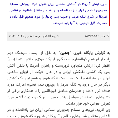
سوی ارتش آمریکا در آب‌های ساحلی ایران عنوان کرد: نیروهای مسلح
جمهوری اسلامی ایران نیز بلافاصله و در اقدامی متقابل شناورهای نظامی
آمریکا در شرق تنگه هرمز و جنوب بندر چابهار را مورد هجوم قرار داده و
خسارات قابل توجهی به‌ آنها وارد نمودند.
کد خبر : 1877845
تاریخ انتشار : جمعه 8 می 2026 - 7:12
به گزارش پایگاه خبری “
ججین
”
به نقل از ایسنا، سرهنگ دوم
پاسدار ابراهیم ذوالفقاری سخنگوی قرارگاه مرکزی خاتم الانبیا (ص)
اظهار کرد: ارتش متجاوز، تروریست و راهزن آمریکا با نقض آتش
بس یک کشتی نفتکش ایرانی و در حال حرکت از آبهای ساحلی
ایران در منطقه جاسک به سمت تنگه هرمز و همچنین یک کشتی
دیگر در حال ورود به تنگه هرمز را روبروی بندر فجیره امارات مورد
هدف قرار دادند و همزمان مناطق غیرنظامی را با همکاری برخی از
کشورهای منطقه در سواحل بندر خمیر، سیریک و جزیره قشم مورد
تعرض هوایی خود قرار دادند.
وی افزود: نیروهای مسلح جمهوری اسلامی ایران نیز بلافاصله و در
اقدامی متقابل شناورهای نظامی آمریکا در شرق تنگه هرمز و جنوب