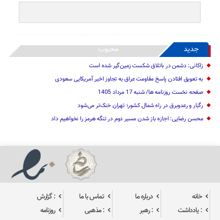
جدید
محبوب
زاکانی: دشمن در باتلاق شکست زمین‌گیر شده است
به تعویق افتادن پاسخ مقاومت عراق به تجاوز اخیر آمریکایی سعودی
صفحه نخست روزنامه ها/ شنبه 17 مرداد 1405
رگبار و رعدوبرق در راه شمال کشور؛ تهران خنک‌تر می‌شود
محسن رضایی: اجازه باز شدن مسیر دوم در تنگه هرمز را نخواهیم داد
خانه
درباره ما
تماس با ما
: گزارش
: یادداشت
: رهبر
: مذهبی
روزنامه