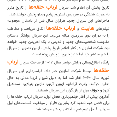
ارباب حلقه‌ها
تاریخ پخش آن اعلام شد. سریال
از تاریخ مقرر
به صورت هفتگی در سرویس استریم پرایم ویدئو پخش خواهد شد.
ماجراهای این سریال جدید هزاران سال قبل از داستان مجموعه
هابیت
ارباب حلقه‌ها
فیلم‌های
و
اتفاق می‌افتد و مخاطب
را به دوران دوم سرزمین میانه می‌برد. این سریال روایتگر داستان
مقاومت شخصیت‌های جدید و قدیمی با یک اهریمن جدید خواهد
بود. شرکت آمازون در کنار اعلام تاریخ پخش، اولین تصویر از سریال
را هم منتشر کرد اما هنوز خبری از پیش پرده نیست.
ارباب
پایگاه اطلاع‌رسانی ورایتی نوامبر سال ۲۰۱۷ از ساخت سریال
حلقه‌ها
توسط شرکت آمازون خبر داد. فیلمبرداری این سریال
فوریه سال ۲۰۲۰ آغاز شد اما به دلیل شیوع کرونا مدتی به حال
تعلیق درآمد.
رابرت آرامایو، اووین آرتور، نازنین بنیادی، اسماعیل
کروز و جوزف مول
از بازیگران این سریال هستند.
آمازون پیش از آغاز فیلمبرداری فصل اول، سریال ارباب حلقه‌ها را
برای فصل دوم تمدید کرد بنابراین فارغ از موفقیت قسمت‌های اول
سریال، فصل دوم هم ساخته و پخش خواهد شد.