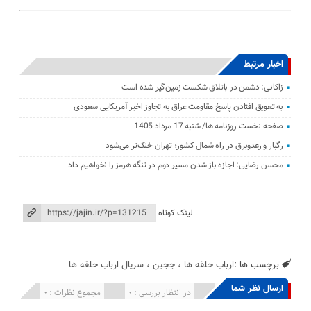
اخبار مرتبط
زاکانی: دشمن در باتلاق شکست زمین‌گیر شده است
به تعویق افتادن پاسخ مقاومت عراق به تجاوز اخیر آمریکایی سعودی
صفحه نخست روزنامه ها/ شنبه 17 مرداد 1405
رگبار و رعدوبرق در راه شمال کشور؛ تهران خنک‌تر می‌شود
محسن رضایی: اجازه باز شدن مسیر دوم در تنگه هرمز را نخواهیم داد
لینک کوتاه
برچسب ها :
ارباب حلقه ها
،
ججین
،
سریال ارباب حلقه ها
ارسال نظر شما
انتشار یافته : 0
در انتظار بررسی : 0
مجموع نظرات : 0