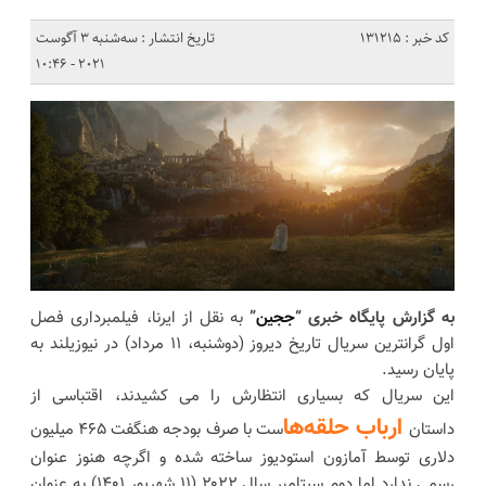
کد خبر : 131215
تاریخ انتشار : سه‌شنبه 3 آگوست
2021 - 10:46
به گزارش پایگاه خبری “
ججین
”
به نقل از ایرنا، فیلمبرداری فصل
اول گرانترین سریال تاریخ دیروز (دوشنبه، ۱۱ مرداد) در نیوزیلند به
پایان رسید.
این سریال که بسیاری انتظارش را می کشیدند، اقتباسی از
ارباب حلقه‌ها
داستان
ست با صرف بودجه هنگفت ۴۶۵ میلیون
دلاری توسط آمازون استودیوز ساخته شده و اگرچه هنوز عنوان
رسمی ندارد اما دوم سپتامبر سال ۲۰۲۲ (۱۱ شهریور ۱۴۰۱) به عنوان