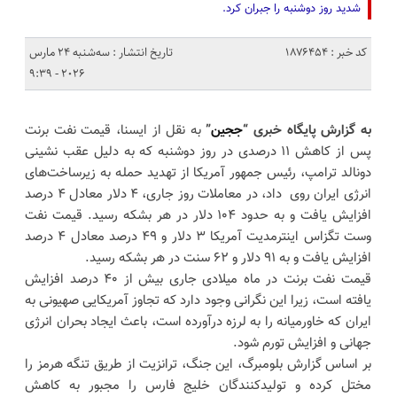
شدید روز دوشنبه را جبران کرد.
کد خبر : 1876454
تاریخ انتشار : سه‌شنبه 24 مارس
2026 - 9:39
به گزارش پایگاه خبری “
ججین
”
به نقل از ایسنا، قیمت نفت برنت
پس از کاهش ۱۱ درصدی در روز دوشنبه که به دلیل عقب نشینی
دونالد ترامپ، رئیس جمهور آمریکا از تهدید حمله به زیرساخت‌های
انرژی ایران روی داد، در معاملات روز جاری، ۴ دلار معادل ۴ درصد
افزایش یافت و به حدود ۱۰۴ دلار در هر بشکه رسید. قیمت نفت
وست تگزاس اینترمدیت آمریکا ۳ دلار و ۴۹ درصد معادل ۴ درصد
افزایش یافت و به ۹۱ دلار و ۶۲ سنت در هر بشکه رسید.
قیمت نفت برنت در ماه میلادی جاری بیش از ۴۰ درصد افزایش
یافته است، زیرا این نگرانی‌ وجود دارد که تجاوز آمریکایی صهیونی به
ایران که خاورمیانه را به لرزه درآورده است، باعث ایجاد بحران انرژی
جهانی و افزایش تورم شود.
بر اساس گزارش بلومبرگ، این جنگ، ترانزیت از طریق تنگه هرمز را
مختل کرده و تولیدکنندگان خلیج فارس را مجبور به کاهش