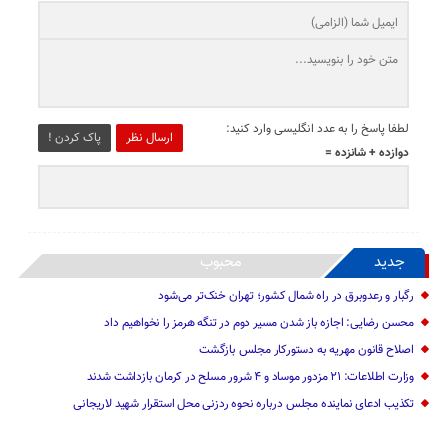
لطفا پاسخ را به عدد انگلیسی وارد کنید:
ارسال نظر
پاک کردن !
دوازده + شانزده =
جدید
محبوب
رگبار و رعدوبرق در راه شمال کشور؛ تهران خنک‌تر می‌شود
محسن رضایی: اجازه باز شدن مسیر دوم در تنگه هرمز را نخواهیم داد
اصلاح قانون مهریه به دستورکار مجلس بازگشت
وزارت اطلاعات: ۲۱ مزدور موساد و ۴ شرور مسلح در کرمان بازداشت شدند
تکذیب ادعای نماینده مجلس درباره نحوه ردزنی محل استقرار شهید لاریجانی