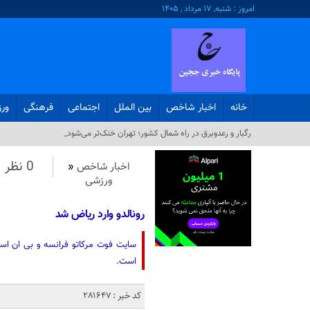
امروز : شنبه, ۱۷ مرداد , ۱۴۰۵
خانه
اخبار شاخص
بین الملل
اجتماعی
فرهنگی
ور
رگبار و رعدوبرق در راه شمال کشور؛ تهران خنک‌تر می‌شود_
0 نظر
اخبار شاخص
«
ورزشی
رونالدو وارد ریاض شد
سایت فوت مرکاتو فرانسه و بی ان اسپور
است.
کد خبر : 281647