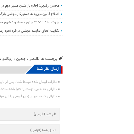
محسن رضایی: اجازه باز شدن مسیر دوم در تن
اصلاح قانون مهریه به دستورکار مجلس باز
وزارت اطلاعات: ۲۱ مزدور موساد و ۴ شرور مسلح در کرمان بازداشت شدند
تکذیب ادعای نماینده مجلس درباره نحوه ردز
برچسب ها :
النصر
،
ججین
،
رونالدو
،
ارسال نظر شما
نظرات ارسال شده توسط شما، پس از تایی
نظراتی که حاوی تهمت یا افترا باشد منتش
نظراتی که به غیر از زبان فارسی یا غیر مر