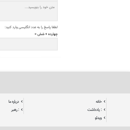
لطفا پاسخ را به عدد انگلیسی وارد کنید:
چهارده + شش =
خانه
درباره ما
: یادداشت
: رهبر
ویدئو