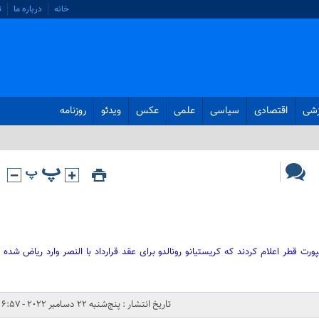
خانه
درباره ما
ت
زشی
اقتصادی
سیاسی
علمی
عکس
ویدئو
روزنامه
ت قطر اعلام کردند که کریستیانو رونالدو برای عقد قرارداد با النصر وارد ریاض شده
تاریخ انتشار : پنج‌شنبه 22 دسامبر 2022 - 6:57