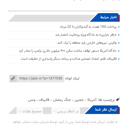
اخبار مرتبط
پرداخت 100 همت به گندم‌کاران تا 22 مرداد
«باقر خرازی» به دادگاه ویژه روحانیت احضار شد
ولایتی: نیرو‌های خارجی باید منطقه را ترک کنند
دادگاه آمریکا دستور توقف ساخت سالن ۴۰۰ میلیون دلاری ترامپ را صادر کرد
قالیباف: قلم، امتداد شمشیر عدالت و رسانه، سنگر پاسداری از حقیقت است
لینک کوتاه
برچسب ها :
آمریکا
،
ججین
،
جنگ رمضان
،
قالیباف
،
ونس
ارسال نظر شما
انتشار یافته : 0
در انتظار بررسی : 0
مجموع نظرات : 0
نظرات ارسال شده توسط شما، پس از تایید توسط مدیران سایت منتشر خواهد