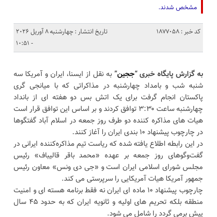
مشخص شدند.
کد خبر : 1877058
تاریخ انتشار : چهارشنبه 8 آوریل 2026
- 10:51
به گزارش پایگاه خبری “
ججین
”
به نقل از ایسنا، ایران و آمریکا سه
شنبه شب و بامداد چهارشنبه در مذاکراتی که با میانجی گری
پاکستان انجام گرفت برای یک اتش بس دو هفته ای از بانداد
چهارشنبه ساعت ۳:۳۰ توافق کردند و بر اساس این توافق قرار است
هیات های مذاکره کننده دو طرف روز جمعه در اسلام آباد گفتگوها
در چارچوب پیشنهاد ۱۰ بندی ایران را آغاز کنند.
در این رابطه اطلاع یافته شده که ریاست تیم مذاکره‌کننده ایرانی در
گفت‌وگوهای روز جمعه بر عهده «محمد باقر قالیباف» رئیس
مجلس شورای اسلامی ایران است و «جی دی ونس» معاون رئیس
جمهور آمریکا هیات آمریکایی را سرپرستی می کند.
چارچوب پیشنهاد ۱۰ ماده ای ایران نه فقط برنامه هسته ای و امنیت
منطقه بلکه تحریم های اولیه و ثانویه ایران که به حدود ۴۵ سال
پیش برمی گردد را شامل می شود.