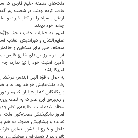
ملت‌های منطقه خلیج فارس که سال‌ه
عادت کرده بودند، در شصت روز گذش
ارتش و سپاه را در کنار غیرت و سل
چشم خود دیدند.
امروز به عنایات حضرت حق جَلَّ‌
عظیم‌الشأن و دوراندیش انقلاب اسل
منطقه، حتی برای سلاطین و حاکمان ک
آنها در سرزمین‌های خلیج فارس، مه
تأمین امنیت خود را نیز ندارد، چه‌
امریکا باشد.
به حول و قوّه الهی آینده‌ی درخشا
رفاه ملت‌هایش خواهد بود. ما با 
و بیگانگانی که از هزاران کیلومتر دو
و زنجیره‌ی این ظفر که به لطف پرورد
محقّق شده است، طلیعه‌ی نظم جدید
امروز برانگیختگی معجزه‌گون ملت ایر
نمانده و پیشاپیش صفوف به هم پیو
داخل و خارج از کشور، تمامی ظرفیت‌
نانو و بیو تا هسته‌ای و موشکی ـ ر