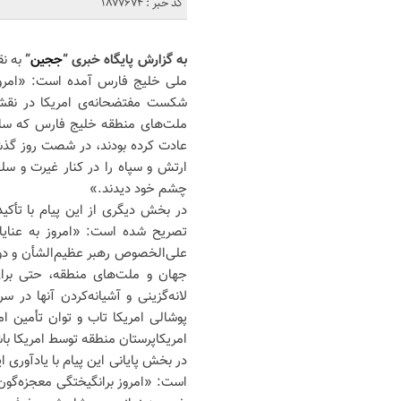
کد خبر : 1877674
به گزارش پایگاه خبری “
ججین
”
به ن
ملی خلیج فارس آمده است: «امروز 
شکست مفتضحانه‌ی امریکا در نقش
ملت‌های منطقه خلیج فارس که سال‌ه
عادت کرده بودند، در شصت روز گذش
ارتش و سپاه را در کنار غیرت و سل
چشم خود دیدند.»
در بخش دیگری از این پیام با تأکید
تصریح شده است: «امروز به عنایا
علی‌الخصوص رهبر عظیم‌الشأن و دورا
جهان و ملت‌های منطقه، حتی برای
لانه‌گزینی و آشیانه‌کردن آنها در
پوشالی امریکا تاب و توان تأمین ام
امریکاپرستان منطقه توسط امریکا با
در بخش پایانی این پیام با یادآوری ا
است: «امروز برانگیختگی معجزه‌گون 