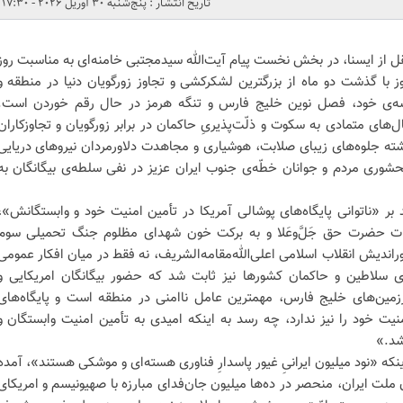
تاریخ انتشار : پنج‌شنبه 30 آوریل 2026 - 17:30
قل از ایسنا، در بخش نخست پیام آیت‌الله سیدمجتبی خامنه‌ای به مناسبت روز
با گذشت دو ماه از بزرگترین لشکرکشی و تجاوز زورگویان دنیا در منطقه و
ه‌ی خود، فصل نوین خلیج فارس و تنگه هرمز در حال رقم خوردن است.
ای متمادی به سکوت و ذلّت‌پذیریِ حاکمان در برابر زورگویان و تجاوزکاران
ته جلوه‌های زیبای صلابت، هوشیاری و مجاهدت دلاورمردان نیروهای دریایی
حشوری مردم و جوانان خطّه‌ی جنوب ایران عزیز در نفی سلطه‌ی بیگانگان به
 بر «ناتوانی پایگاه‌های پوشالی آمریکا در تأمین امنیت خود و وابستگانش»،
ت حضرت حق جَلَّ‌وعَلا و به برکت خون شهدای مظلوم جنگ تحمیلی سوم
ندیش انقلاب اسلامی اعلی‌الله‌مقامه‌الشریف، نه فقط در میان افکار عمومی
 سلاطین و حاکمان کشورها نیز ثابت شد که حضور بیگانگان امریکایی و
 سرزمین‌های خلیج فارس، مهمترین عامل ناامنی در منطقه است و پایگاه‌های
نیت خود را نیز ندارد، چه‌ رسد به اینکه امیدی به تأمین امنیت وابستگان و
شد.»
ینکه «نود میلیون ایرانیِ غیور پاسدارِ فناوری هسته‌ای و موشکی هستند»، آمده
ملت ایران، منحصر در ده‌ها میلیون جان‌فدای مبارزه با صهیونیسم و امریکای