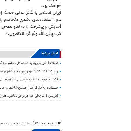
خواهند بود.
ایران اسلامی با شُکر عملی نعمت ا
سوء استفاده‌های دشمن متخاصم را ا
آسایش و پیشرفت را به نفع همه‌ی 
کرد؛ بِاِذنِ الله وَلَو کَرِهَ الکافرون.»
اخبار مرتبط
اصلاح قانون مهریه به دستورکار مجلس باز
وزارت اطلاعات: ۲۱ مزدور موساد و ۴ شرور مسلح در کرمان بازداشت شدند
تکذیب ادعای نماینده مجلس درباره نحوه ردز
دستگیری ۸ نفر از اشرار مسلح شاخص و مرتبطین گروهک‌های تروریستی
افزایش 2 درجه‌ای دما در برخی مناطق/ هوای معتدل در نوار شمالی ایران
برچسب ها :
تنگه هرمز
،
ججین
،
دش