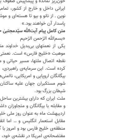
خون‌ریز نمانده و پیشاپیش صفوف ب
ایرانی داخل و خارج از کشور، تمام
نوین ـ از نانو و بیو تا هسته‌ای و
پاسدار آن خواهند بود.»
متن کامل پیام آیت‌الله سیّدمجتبیٰ
«بسم‌الله الرّحمن الرّحیم
یکی از نعمتهای بی‌بدیل خداوند م
موهبت «خلیج فارس» است. نعمتی فرا
نقطه اتصال ملتها، مسیر حیاتی و م
کرده است. این سرمایه‌ی راهبردی، ط
بیگانگان اروپایی و امریکایی، ناامن
شوم مستکبران جهان علیه ساکنان من
شیطان بزرگ بود.
ملت ایران که دارای بیشترین ساحل 
و مقابله با بیگانگان و متجاوزان دا
اردیبهشت ماه به عنوان روز ملی خلی
مقابل استعمار انگلیس و … اما ان
منطقه‌ی خلیج فارس بود و امروز با 
مفتضحانه‌ی امریکا در نقشه‌ی خود،