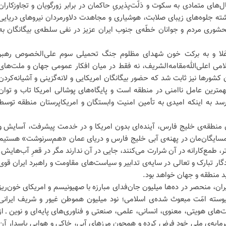
ای متمادی به سکوت و ذلّت‌پذیریِ حاکمان در برابر زورگویان و تجاوزکاران
ته جلوه‌های زیبای صلابت، هوشیاری و مجاهدت دلاورمردان نیروهای دریایی
حشوری مردم و جوانان خطّه‌ی جنوب ایران عزیز در نفی سلطه‌ی بیگانگان به
وعَلا و به برکت خون شهدای مظلوم جنگ تحمیلی سوم علی‌الخصوص رهبر
امی اعلی‌الله‌مقامه‌الشریف، نه فقط در میان افکار عمومی جهان و ملت‌های
شورها نیز ثابت شد که حضور بیگانگان امریکایی و لانه‌گزینی و آشیانه‌کردن
مترین عامل ناامنی در منطقه است و پایگاه‌های پوشالی امریکا تاب و توان
 رسد به اینکه امیدی به تأمین امنیت وابستگان و امریکاپرستان منطقه توسط
ن منطقه‌ی خلیج فارس، آینده‌ای بدون امریکا و در خدمت پیشرفت، آسایش و
همسایگان‌مان در پهنه‌ی آبی خلیج فارس و دریای عمان «هم‌سرنوشت» هستیم
رتر، طمع‌کارانه در آن شرارت می‌کنند، جایی در آن ندارند مگر در قعرِ آب‌هایش.
گار تبارک و تعالی در سایه‌ی تدابیر و سیاست‌های مقاومت و راهبرد ایران قوی
 منطقه و جهان خواهد بود.
ان، منحصر در ده‌ها میلیون جان‌فدای مبارزه با صهیونیسم و امریکای خون‌ریز
سته امّت مبعوث شده‌ی اسلامی؛ نود میلیون هموطن غیور و شریف ایرانی
های هویتی، معنوی، انسانی، علمی، صنعتی و فناوری‌های پایه‌ای و نوین ـ از
ا سرمایه‌ی ‌ملی خود فرض کرده و همچون مرزهای آبی، خاکی و هوایی پاسدار آن