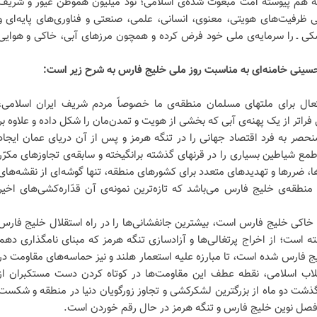
ه هم پیوسته امّت مبعوث شده‌ی اسلامی؛ نود میلیون هموطن غیور و شریف
ی ظرفیت‌های هویتی، معنوی، انسانی، علمی، صنعتی و فناوری‌های پایه‌ای و
 موشکی ـ را سرمایه‌ی ‌ملی خود فرض کرده و همچون مرزهای آبی، خاکی و هوایی
 حسینی خامنه‌ای به مناسبت روز ملی خلیج فارس به شرح زیر است:
تعال برای ملتهای مسلمان منطقه‌ی ما خصوصاً مردم شریف ایران اسلامی،
تر از یک پهنه‌ی آبی که بخشی از هویت و تمدن‌مان را شکل داده و علاوه بر
نحصر به فرد اقتصاد جهانی را در تنگه هرمز و پس از آن دریای عمان ایجاد
مع شیاطین بسیاری را در قرنهای گذشته برانگیخته و سابقه‌ی تجاوزهای مکرّر
ی‌ها، ضررها و تهدیدهای متعدد برای کشورهای منطقه، تنها گوشه‌ای از نقشه‌های
طقه‌ی خلیج فارس می‌باشد که تازه‌ترین نمونه‌ی آن قدّاره‌کشی‌های اخیر
خاکی خلیج فارس است، بیشترین جانفشانی‌ها را در راه استقلال خلیج فارس
شته است؛ از اخراج پرتغالی‌ها و آزادسازی تنگه هرمز که مبنای نامگذاری دهم
ج فارس شده است، تا مبارزه علیه استعمار هلند و نیز حماسه‌های مقاومت در
قلاب اسلامی، نقطه عطف این مقاومت‌ها در کوتاه کردن دست مستکبران از
گذشت دو ماه از بزرگترین لشکرکشی و تجاوز زورگویان دنیا در منطقه و شکست
 فصل نوین خلیج فارس و تنگه هرمز در حال رقم خوردن است.