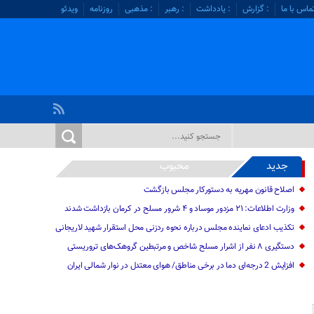
ماس با ما
: گزارش
: یادداشت
: رهبر
: مذهبی
روزنامه
ویدئو
جدید
محبوب
اصلاح قانون مهریه به دستورکار مجلس بازگشت
وزارت اطلاعات: ۲۱ مزدور موساد و ۴ شرور مسلح در کرمان بازداشت شدند
تکذیب ادعای نماینده مجلس درباره نحوه ردزنی محل استقرار شهید لاریجانی
دستگیری ۸ نفر از اشرار مسلح شاخص و مرتبطین گروهک‌های تروریستی
افزایش 2 درجه‌ای دما در برخی مناطق/ هوای معتدل در نوار شمالی ایران