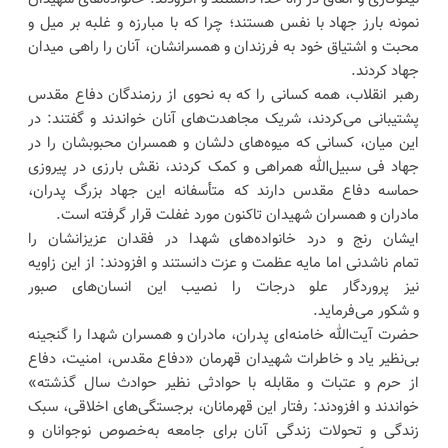
نمونه بارز جهاد با نفس هستند؛ چرا که با مبارزه و غلبه بر میل و
محبت و اشتیاق خود به فرزندان و همسرانشان، آنان را راهی میدان
جهاد کردند.
رهبر انقلاب، همه کسانی را که به نحوی از رزمندگان دفاع مقدس
پشتیبانی می‌کردند، شریک مجاهدت‌های آنان خواندند و گفتند: در
این میان، کسانی که میوه‌های دلشان و همسران محبوبشان را در
جهاد فی سبیل‌الله همراهی و کمک کردند، نقش بارزی در پیروزی
حماسه دفاع مقدس دارند که متأسفانه این جهاد بزرگ پدران،
مادران و همسران شهیدان تاکنون مورد غفلت قرار گرفته است.
ایشان رنج و درد خانواده‌های شهدا در فقدان عزیزانشان را
تمام ناشدنی اما مایه عظمت و عزت دانستند و افزودند: از این زاویه
نیز پروردگار علو درجات را نصیب این انسان‌های صبور
و شکور می‌فرماید.
حضرت آیت‌الله خامنه‌ای پدران، مادران و همسران شهدا را گنجینه
بی‌نظیر یاد و خاطرات شهیدان قهرمان «دفاع مقدس، امنیت، دفاع
از حرم و عتبات و مقابله با حوادثی نظیر حوادث سال گذشته»
خواندند و افزودند: رفتار این قهرمانان، برجستگی‌های اخلاقی، سبک
زندگی و تحولات زندگی آنان برای جامعه به‌خصوص نوجوانان و