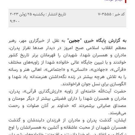
کد خبر : 703555
تاریخ انتشار : یکشنبه 25 ژوئن 2023
- 9:40
به گزارش پایگاه خبری “
ججین
”
به نقل از خبرگزاری مهر، رهبر
معظم انقلاب اسلامی صبح امروز در دیدار صدها نفراز پدران،
مادران و همسران شهدا، شهیدان را قهرمانان برتر تاریخ کشور
خواندند و با تبیین جایگاه عالی خانواده شهدا از زاویه‌های مختلف
«قرآنی»، «جهادی»، «انسانی» و «اجتماعی»، اهالی هنر و رسانه
را به تلاش هرچه بیشتر در زنده نگه‌داشتن هنرمندانه یاد شهدا و
الگوسازی برای نسل جوان فراخواندند.
حضرت آیت‌الله خامنه‌ای از زاویه «ارزش‌گذاری قرآنی»، پدران،
مادران و همسران شهدا را دارای فضیلتی بیشتر از دیگر مومنان و
مصداق صابرانی برشمردند که خداوند بر آنان صلوات و رحمت
می‌فرستد.
ایشان، گذشت پدران و مادران از فرزندان دلبندشان و گذشت
همسران شهیدان از محبت عاشقانه و آتشین به همسرانشان را اوج
نیکوکاری و انفاق در راه خدا دانستند و افزودند: خانواده‌های شهیدان