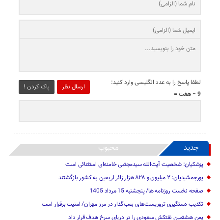
لطفا پاسخ را به عدد انگلیسی وارد کنید:
ارسال نظر
پاک کردن !
9 − هفت =
جدید
محبوب
پزشکیان: شخصیت آیت‌الله سیدمجتبی خامنه‌ای استثنائی است
پورجمشیدیان: ۲ میلیون و ۸۲۸ هزار زائر اربعین به کشور بازگشتند
صفحه نخست روزنامه ها/ پنجشنبه 15 مرداد 1405
تکذیب دستگیری تروریست‌های بمب‌گذار در مرز مهران/ امنیت برقرار است
یمن هشتمین نفتکش سعودی را در دریای سرخ هدف قرار داد