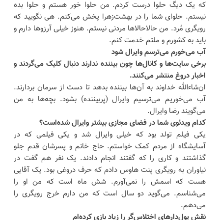
که یک دیگ حلوا درست کردم. من حلوا خور هستم و حلوا بده
نیستم. حلوای شما را در بهشت‌زهرا پخش می‌کنم. هی نگویید که
رویگری مُرد. من حالاحالاها مردنی نیستم. هنوز خیلی آرزوها دارم و
باید به کشورم و ملتم خدمت کنم.
آب می‌خورم می‌ترسم وایرال شود
برخی سایت‌ها و کانال‌ها چون بیننده ندارند دنبال کلیک می‌گردند و
اخبار دروغ منتشر می‌کنند.
ان‌شاءالله خداوند به آن‌ها بیننده بدهد تا دست از سرمان بردارند.
آب می‌خوریم می‌ترسیم وایرال (پربیننده) بشود. بچه‌ها به من
می‌گویند رضا وایرال.
کدام ویدئوی شما در فضای مجازی بیشتر وایرال شده‌است؟
یکی فیلم تولد بود که خیلی وایرال شد و یکی فیلمی که در
آسایشگاه از مردم کمک خواستم. حاج خانم و پسرشان قدم جلو
گذاشتند و کاری را که گفتند انجام دادند. یک نفر هم گفت در
نیاوران به رویگری پنت هاوس دادم که حرف دروغی بود. یک آقایی
هست که اسمش را نمی‌آورم. شش ماه است که من او را
می‌شناسم. می‌گوید دو سال است که من دارم خرج رویگری را
می‌دهم.
نقش پول‌دارهای اختلاس‌گر را زیاد بازی کرده‌ام