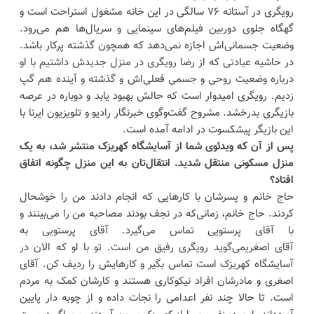
رویگری در آستانه ۷۶ سالگی در این خانه مشغول استراحت است و
گهگاه جلوی دوربین فیلم‌های سینمایی و سریال‌ها هم می‌رود.
وضعیت جسمانی‌اش اجازه نمی‌دهد که همچون گذشته پرکار باشد.
در حاشیه عیادتی که از رضا رویگری در منزل جدیدش داشتیم با او
درباره وضعیت روحی و جسمی فعلی‌اش و گذشته و آینده هم گپ
زدیم. رویگری امیدوار است که حالش بهبود یابد و دوباره در عرصه
بازیگری بدرخشد. مشروح گفت‌وگوی خبرنگار رادیو و تلویزیون ایرنا با
این بازیگر پیشکسوت در ادامه آمده است.
پس از آن که ویدئوی شما از آسایشگاه کهریزک منتشر شد، به یک
منزل مسکونی منتقل شدید. انتقال‌تان به این منزل چگونه اتفاق
افتاد؟
حاج خانم و پسرشان با کارهایی که انجام دادند من را خوشحال
کردند. حاج خانم، زمانی‌که در نجف بودند مصاحبه من را می‌بینند و
با آقای پرستویی تماس می‌گیرد. آقای پرستویی به
آقای اصغریمی‌گوید رویگری رفیق من است. تو با او که الان در
آسایشگاه کهریزک است تماس بگیر و کارهایش را ردیف کن. آقای
اصغری و مادرشان افراد نیکوکاری هستند و کارشان کمک به مردم
است. تا حالا چند نفر اعدامی را نجات داده‌ و از چوبه دار پایین