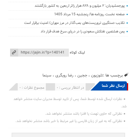
پورجمشیدیان: ۲ میلیون و ۸۲۸ هزار زائر اربعین به کشور بازگشتند
صفحه نخست روزنامه ها/ پنجشنبه 15 مرداد 1405
تکذیب دستگیری تروریست‌های بمب‌گذار در مرز مهران/ امنیت برقرار است
یمن هشتمین نفتکش سعودی را در دریای سرخ هدف قرار داد
لینک کوتاه
برچسب ها :
تلوزیون
،
ججین
،
رضا رویگری
،
سینما
ارسال نظر شما
انتشار یافته : 0
در انتظار بررسی : 0
مجموع نظرات : 0
نظرات ارسال شده توسط شما، پس از تایید توسط مدیران سایت منتشر خواهد
شد.
نظراتی که حاوی تهمت یا افترا باشد منتشر نخواهد شد.
نظراتی که به غیر از زبان فارسی یا غیر مرتبط با خبر باشد منتشر نخواهد شد.