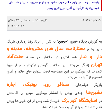
بتوانم بدوم. امیدوارم حالم خوب بشود و جلوی دوربین سریال «سلمان
فارسی» به کارگردانی آقای میرباقری بروم.
کد خبر : 140141
تاریخ انتشار : سه‌شنبه 12 جولای
2022 - 10:44
به گزارش پایگاه خبری “
ججین
”
به نقل از ایرنا، رضا رویگری بازیگر
مختارنامه، سال های مشروطه، مدینه و
سریال‌های
دارا و ندار
جنت‌آباد
هم اکنون در خانه‌ای در محله
تهران
زندگی می‌کند. این خانه را گروهی نیکوکار برای او مهیا
کرده‌اند که رویگری در این مصاحبه تحت عنوان حاج خانم و آقای
اصغری از آنها یاد می‌کند.
مسافر ری، بوتیک، اجاره
بازیگر فیلم‌های
نشین‌ها
چندی پیش با انتشار ویدئویی مبنی بر اقامتش
آسایشگاه کهریزک
در
خبرساز شد. پس از آن خیلی‌ها پیش
قدم شدند تا او را از آن وضعیت نجات دهند.