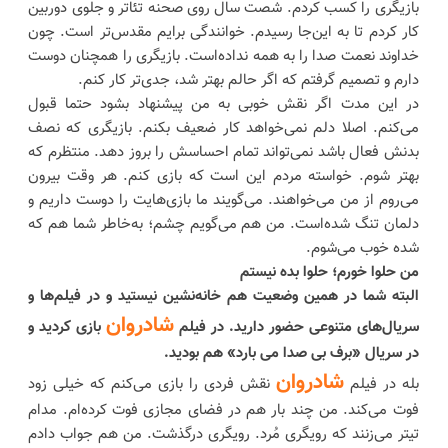
بازیگری را کسب کردم. شصت سال روی صحنه تئاتر و جلوی دوربین
کار کردم تا به این‌جا رسیدم. خوانندگی برایم مقدس‌تر است. چون
خداوند نعمت صدا را به همه نداده‌است. بازیگری را همچنان دوست
دارم و تصمیم گرفتم که اگر حالم بهتر شد، جدی‌تر کار کنم.
در این مدت اگر نقش خوبی به من پیشنهاد بشود حتما قبول
می‌کنم. اصلا دلم نمی‌خواهد کار ضعیف بکنم. بازیگری که نصف
بدنش فعال باشد نمی‌تواند تمام احساسش را بروز دهد. منتظرم که
بهتر شوم. خواسته مردم این است که بازی کنم. هر وقت بیرون
می‌روم از من می‌خواهند. می‌گویند ما بازی‌هایت را دوست داریم و
دلمان تنگ شده‌است. من هم می‌گویم چشم؛ به‌خاطر شما هم که
شده خوب می‌شوم.
من حلوا خورم؛ حلوا بده نیستم
البته شما در همین وضعیت هم خانه‌نشین نیستید و در فیلم‌ها و
شادروان
سریال‌های متنوعی حضور دارید. در فیلم
بازی کردید و
در سریال «برف بی صدا می بارد» هم بودید.
شادروان
بله در فیلم
نقش فردی را بازی می‌کنم که خیلی زود
فوت می‌کند. من چند بار هم در فضای مجازی فوت کرده‌ام. مدام
تیتر می‌زنند که رویگری مُرد. رویگری درگذشت. من هم جواب دادم