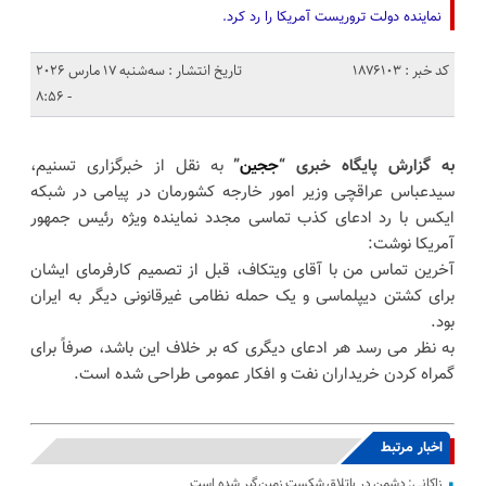
نماینده دولت تروریست آمریکا را رد کرد.
کد خبر : 1876103
تاریخ انتشار : سه‌شنبه 17 مارس 2026
- 8:56
به گزارش پایگاه خبری “
ججین
”
به نقل از خبرگزاری تسنیم،
سیدعباس عراقچی وزیر امور خارجه کشورمان در پیامی در شبکه
ایکس با رد ادعای کذب تماسی مجدد نماینده ویژه رئیس جمهور
آمریکا نوشت:
آخرین تماس من با آقای ویتکاف، قبل از تصمیم کارفرمای ایشان
برای کشتن دیپلماسی و یک حمله نظامی غیرقانونی دیگر به ایران
بود.
به نظر می رسد هر ادعای دیگری که بر خلاف این باشد، صرفاً برای
گمراه کردن خریداران نفت و افکار عمومی طراحی شده است.
اخبار مرتبط
زاکانی: دشمن در باتلاق شکست زمین‌گیر شده است