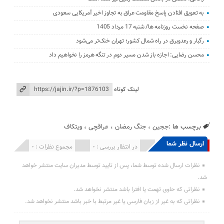
به تعویق افتادن پاسخ مقاومت عراق به تجاوز اخیر آمریکایی سعودی
صفحه نخست روزنامه ها/ شنبه 17 مرداد 1405
رگبار و رعدوبرق در راه شمال کشور؛ تهران خنک‌تر می‌شود
محسن رضایی: اجازه باز شدن مسیر دوم در تنگه هرمز را نخواهیم داد
لینک کوتاه
برچسب ها :
ججین
،
جنگ رمضان
،
عراقچی
،
ویتکاف
ارسال نظر شما
انتشار یافته : 0
در انتظار بررسی : 0
مجموع نظرات : 0
نظرات ارسال شده توسط شما، پس از تایید توسط مدیران سایت منتشر خواهد
شد.
نظراتی که حاوی تهمت یا افترا باشد منتشر نخواهد شد.
نظراتی که به غیر از زبان فارسی یا غیر مرتبط با خبر باشد منتشر نخواهد شد.