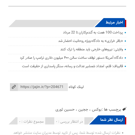
اخبار مرتبط
پرداخت 100 همت به گندم‌کاران تا 22 مرداد
«باقر خرازی» به دادگاه ویژه روحانیت احضار شد
ولایتی: نیرو‌های خارجی باید منطقه را ترک کنند
دادگاه آمریکا دستور توقف ساخت سالن ۴۰۰ میلیون دلاری ترامپ را صادر کرد
قالیباف: قلم، امتداد شمشیر عدالت و رسانه، سنگر پاسداری از حقیقت است
لینک کوتاه
برچسب ها :
بوکس
،
ججین
،
حسین ثوری
ارسال نظر شما
انتشار یافته : 0
در انتظار بررسی : 0
مجموع نظرات : 0
نظرات ارسال شده توسط شما، پس از تایید توسط مدیران سایت منتشر خواهد