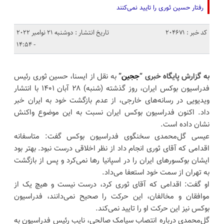
رفتار حسین ثوری را تایید نمی‌کنند
کد خبر : 204671
تاریخ انتشار : دوشنبه 21 نوامبر 2022
- 14:54
به گزارش پایگاه خبری “
ججین
”
به نقل از ایسنا، حسین ثوری رئیس
فدراسیون بوکس ایران، روز گذشته (شنبه) ۲۸ آبان ۱۴۰۱ با انتشار
ویدیویی در رسانه‌های خارجی، از عدم بازگشت خود به ایران خبر
داد. اکنون فدراسیون بوکس ایران نسبت به این موضوع واکنش
نشان داده است.
عیسی گل‌محمدی سخنگوی فدراسیون بوکس گفت: متاسفانه
اقدامی که آقای ثوری انجام داد از نظر اخلاقی درست نبود. بهتر بود
ایشان بوکسورهای ایران را در اسپانیا رها نمی‌کرد و پس از بازگشت
به تهران از سمت خود استعفا می‌داد.
او گفت: اقدامی که آقای ثوری کرد، درست نیست و هیچ یک از
موافقان و مخالفان، این حرکت را صحیح نمی‌دانند، فدراسیون
بوکس نیز این حرکت او را تایید نمی‌کند.
گل‌محمدی درباره انتصاب سیامک صالحی، نایب رئیس فدراسیون به