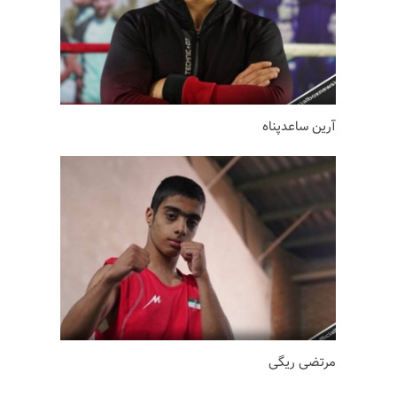
آرین ساعدپناه
مرتضی ریگی