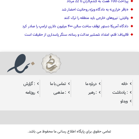
پرداخت 100 همت به گندم‌کاران تا 22 مرداد
«باقر خرازی» به دادگاه ویژه روحانیت احضار شد
ولایتی: نیرو‌های خارجی باید منطقه را ترک کنند
دادگاه آمریکا دستور توقف ساخت سالن ۴۰۰ میلیون دلاری ترامپ را صادر کرد
قالیباف: قلم، امتداد شمشیر عدالت و رسانه، سنگر پاسداری از حقیقت است
خانه
درباره ما
تماس با ما
: گزارش
: یادداشت
: رهبر
: مذهبی
روزنامه
ویدئو
تمامی حقوق برای پایگاه اطلاع رسانی ما محفوظ می باشد.