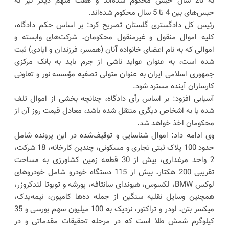
به 20 سال حبس محکوم شده‌اند و هفت متهم دیگر نیز به
حبس‌های بین 4 تا 5 سال محکوم شده‌اند.
رئیس کل دادگستری گلستان تصریح کرد: بر اساس حکم دادگاه،
کلیه اموال منقول و غیرمنقول محکومان، شرکت‌های وابسته و
اموالی که به نام اعضای خانواده آنان (همسر، فرزندان و ایادی) ثبت
شده است، به عنوان عواید ناشی از جرم باید به بانک مرکزی
جمهوری اسلامی ایران به عنوان متولی تصفیه مؤسسه نور و تعاونی
کارسازان آینده مسترد شود.
آسیابی افزود: بر اساس رأی دادگاه، چنانچه بخشی از اموال تلف
شده یا به اشخاص دیگری منتقل شده باشد، معادل قیمت روز آن از
محکومان اخذ خواهد شد.
وی ادامه داد: اموال شناسایی و توقیف‌شده در این پرونده شامل
حدود 100 پلاک ثبتی تجاری و مسکونی، چندین کارخانه، 18 شرکت،
2 واحد مرغداری، بیش از 30 قطعه زمین کشاورزی به مساحت
تقریبی 200 هکتار، بیش از 115 دستگاه خودرو شامل خودروهای
لوکس BMW، لکسوس، هیوندای سانتافه، پورشه و تویوتا لندکروزر،
همچنین وسایل نقلیه سنگین از جمله ده‌ها کامیون، نیمه‌یدک،
میکسر بتن، لودر و تراکتور، نزدیک به 100 میلیون سهم بورسی و 35
کیلوگرم شمش طلا است که در مرحله تحقیقات مقدماتی و در