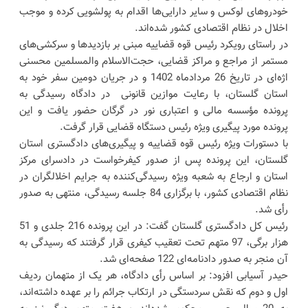
خودروهای لوکس و سایر دارایی‌ها اقدام به پولشویی کرده و موجب
اخلال در نظام اقتصادی کشور شده‌اند.
در راستای رویکرد رئیس قوه قضاییه مبنی بر بازدیدها و سرکشی‌های
مستمر از مراجع و مراکز قضایی، حجت‌الاسلام والمسلمین محسنی
اژه‌ای در تاریخ 26 مردادماه 1402 و در جریان دومین سفر خود به
استان گلستان، با رعایت موازین قانونی در دادگاه رسیدگی به
پرونده مؤسسه مالی و اعتباری نور در گرگان حضور یافت و این
پرونده مورد پیگیری ویژه رئیس دستگاه قضایی قرار گرفت.
با دستورات ویژه رئیس قوه قضاییه و پیگیری‌های دادگستری استان
گلستان، این پرونده پس از صدور کیفرخواست در دادسرای مرکز
استان و ارجاع به شعبه ویژه رسیدگی‌کننده به جرایم اخلالگران در
نظام اقتصادی کشور، با برگزاری 84 جلسه رسیدگی، منتهی به صدور
رأی شد.
رئیس کل دادگستری گلستان گفت: در این پرونده 216 جلدی و 51
هزار برگی، 97 متهم تحت تعقیب کیفری قرار گرفتند که رسیدگی به
آن منجر به صدور دادنامه‌ای 122 صفحه‌ای شد.
حیدر آسیابی افزود: بر اساس رأی دادگاه، هر یک از متهمان ردیف
اول و دوم که نقش سردستگی در ارتکاب جرائم را بر عهده داشته‌اند،