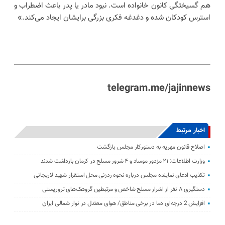
هم گسیختگی کانون خانواده است. نبود مادر یا پدر باعث اضطراب و
استرس کودکان شده و دغدغه فکری بزرگی برایشان ایجاد می‌کند.»
telegram.me/jajinnews
اخبار مرتبط
اصلاح قانون مهریه به دستورکار مجلس بازگشت
وزارت اطلاعات: ۲۱ مزدور موساد و ۴ شرور مسلح در کرمان بازداشت شدند
تکذیب ادعای نماینده مجلس درباره نحوه ردزنی محل استقرار شهید لاریجانی
دستگیری ۸ نفر از اشرار مسلح شاخص و مرتبطین گروهک‌های تروریستی
افزایش 2 درجه‌ای دما در برخی مناطق/ هوای معتدل در نوار شمالی ایران