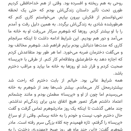
روحی به هم ریخته و افسرده بود. وقتی از هم خداحافظی کردیم
طوری تحت تأثیر داستان زندگی‌اش بودم که حتی یک لحظه
نمی‌توانستم از فکرش بیرون بیایم. می‌خواستم کاری کنم که
هرطورشده شادی به زندگی‌اش برگردد. به همین دلیل رفت و آمدم
را با او بیشتر کردم. روزها که شوهرم سرکار می‌رفت او به خانه ما
می‌آمد و دور هم بودیم. این شرایط ادامه داشت تا اینکه سرانجام
کاری که مدت‌ها دنبالش بودم برایم فراهم شد. شوهرم مخالف بود
و می‌گفت دخترمان ضربه می‌خورد. اما هر طور بود متقاعدش کردم
که اجازه دهد به خاطرعشق وعلاقه‌ام کار کنم. از طرفی با «پریسا»
صحبت کردم و قرار شد او روزها به خانه ما بیاید و مراقب دخترم
باشد.
همه شرایط عالی بود. خیالم از بابت دخترم که راحت شد
بیشتردرمحل کار می‌ماندم. بیشتر شب‌ها بعد از شوهرم به خانه
می‌رسیدم اما چون از او و «پریسا» مطمئن بودم و مانند چشمانم
اعتماد داشتم هرگز تصور هیچ اتفاق بدی برای زندگی‌ام نداشتم.
چند ماهی گذشت تا اینکه یک روز مادرشوهرم تماس گرفت و گفت
حال دخترم خوب نیست و خودم را به خانه برسانم. وقتی از او سراغ
«پریسا» را گرفتم، تازه فهمیدم چه کلاه بزرگی سرم رفته است. مادر
شوهرم گفت: «این چند ماه هر روز صبح «مهدی»، دخترت را به