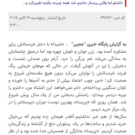
داشتم.اما وقتی پرستار دخترم شد همه چیزبه یکباره تغییرکرد و…
کد خبر : 39263
تاریخ انتشار : پنج‌شنبه 19 اکتبر 2017
- 7:40
به گزارش پایگاه خبری “ججین”
، «شیدا» با دختر خردسالش برای
مشاوره آمده بود. زنی جوان و خوش چهره بود اما درعمق چشمانش
به سادگی می‌شد غم بزرگی را دید. آرام روی صندلی نشست و
دخترش را نیز در آغوش گرفت. در حالی که موهای خرمایی رنگ
فرزند خردسالش را نوازش می‌کرد بدون هیچ مقدمه‌ای شروع به
صحبت کرد: «من چوب اعتماد بیش از حدم به آدم‌ها را خورده و
تاوان سنگینی پرداخته‌ام. دلم نمی‌خواهد این اشتباه من، دخترم را
نیزبه دردسر بیندازد. راستش بدبختی من از یک سال پیش شروع
شد. همان روزی که «پریسا»، بهترین دوست دوران دبیرستانم را در
یک مرکز خرید دیدم.
سال‌ها از هم خبر نداشتیم.آنقدر هیجان زده بودیم که بی‌خیال
خرید شدیم و ساعت‌ها در یک رستوران دنج از گذشته و زندگی‌مان
صحبت کردیم. «پریسا» به‌تازگی از همسرش جدا شده بود و از نظر