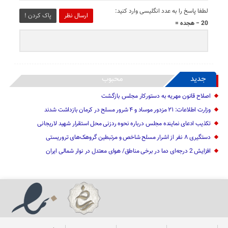
لطفا پاسخ را به عدد انگلیسی وارد کنید:
ارسال نظر
پاک کردن !
20 − هجده =
جدید
محبوب
اصلاح قانون مهریه به دستورکار مجلس بازگشت
وزارت اطلاعات: ۲۱ مزدور موساد و ۴ شرور مسلح در کرمان بازداشت شدند
تکذیب ادعای نماینده مجلس درباره نحوه ردزنی محل استقرار شهید لاریجانی
دستگیری ۸ نفر از اشرار مسلح شاخص و مرتبطین گروهک‌های تروریستی
افزایش 2 درجه‌ای دما در برخی مناطق/ هوای معتدل در نوار شمالی ایران