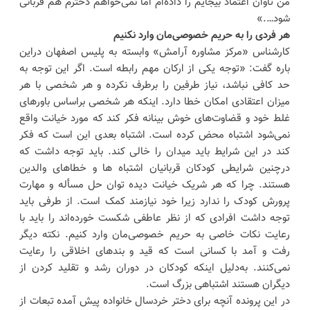
من تاوان اعتماد بیجایم را داده‌ام اما نمی‌خواهم دخترم هم قربانی
شود….»
هر فردی را به حریم خصوصی‌مان وارد نکنیم
کارشناس «مرکز مشاوره آرامش» وابسته به پلیس اصفهان دراین
باره گفت: «توجه یکی از ارکان مهم رابطه است. اگر این توجه به
حد کافی نباشد، نیاز طرفین را برطرف نکرده و هر شخصی با هر
میزان اعتقادی امکان خطا دارد. اینکه هر شخصی براساس باورهای
غلط خود و قضاوت‌های خوش بینانه فکر کند که مورد خیانت واقع
نمی‌شود اشتباه محض کرده است. اشتباه بعدی این است که فکر
کند در این شرایط باید میدان را خالی کند. باید توجه داشت که
درچنین شرایطی کودکان قربانیان اشتباه ها و خطاهای والدین
هستند. چرا که هر شریک خیانت دیده توان حل مسأله و مهارت
پرورش کودک را ندارد زیرا خود نیازمند کمک است. از طرفی باید
توجه داشت افرادی که از نظر عاطفی شکست خورده‌اند را باید با
رعایت نکات خاصی به حریم خصوصی‌مان وارد کنیم. نکته دیگر
رفت و آمد با کسانی است که قید و بندهای اخلاقی را رعایت
نمی‌کنند. به‌دلیل اینکه کودکان در دوران رشد و تقلید کردن از
دیگران هستند اشتباهی بزرگ است.
در این پرونده آنچه برای دختر خردسال خانواده پیش آمده تبعات از