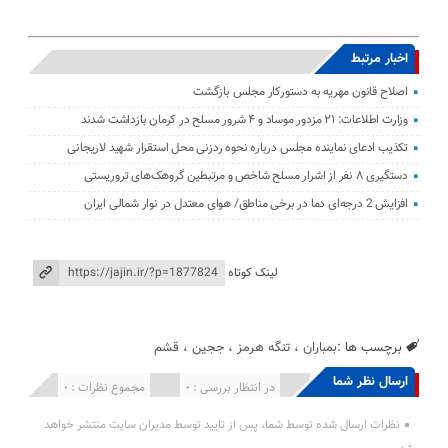
اخبار مرتبط
اصلاح قانون مهریه به دستورکار مجلس بازگشت
وزارت اطلاعات: ۲۱ مزدور موساد و ۴ شرور مسلح در کرمان بازداشت شدند
تکذیب ادعای نماینده مجلس درباره نحوه ردزنی محل استقرار شهید لاریجانی
دستگیری ۸ نفر از اشرار مسلح شاخص و مرتبطین گروهک‌های تروریستی
افزایش 2 درجه‌ای دما در برخی مناطق/ هوای معتدل در نوار شمالی ایران
لینک کوتاه
برچسب ها :
بمباران
،
تنگه هرمز
،
ججین
،
قشم
ارسال نظر شما
انتشار یافته : 0
در انتظار بررسی : 0
مجموع نظرات : 0
نظرات ارسال شده توسط شما، پس از تایید توسط مدیران سایت منتشر خواهد