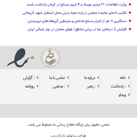
وزارت اطلاعات: ۲۱ مزدور موساد و ۴ شرور مسلح در کرمان بازداشت شدند
تکذیب ادعای نماینده مجلس درباره نحوه ردزنی محل استقرار شهید لاریجانی
دستگیری ۸ نفر از اشرار مسلح شاخص و مرتبطین گروهک‌های تروریستی
افزایش 2 درجه‌ای دما در برخی مناطق/ هوای معتدل در نوار شمالی ایران
خانه
درباره ما
تماس با ما
: گزارش
: یادداشت
: رهبر
: مذهبی
روزنامه
ویدئو
تمامی حقوق برای پایگاه اطلاع رسانی ما محفوظ می باشد.
طراحی و تولید
تابناک وب