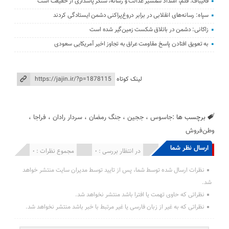
قالیباف: قلم، امتداد شمشیر عدالت و رسانه، سنگر پاسداری از حقیقت است
سپاه: رسانه‌های انقلابی در برابر دروغ‌پراکنی دشمن ایستادگی کردند
زاکانی: دشمن در باتلاق شکست زمین‌گیر شده است
به تعویق افتادن پاسخ مقاومت عراق به تجاوز اخیر آمریکایی سعودی
لینک کوتاه
برچسب ها :
جاسوس
،
ججین
،
جنگ رمضان
،
سردار رادان
،
فراجا
،
وطن‌فروش
ارسال نظر شما
انتشار یافته : 0
در انتظار بررسی : 0
مجموع نظرات : 0
نظرات ارسال شده توسط شما، پس از تایید توسط مدیران سایت منتشر خواهد
شد.
نظراتی که حاوی تهمت یا افترا باشد منتشر نخواهد شد.
نظراتی که به غیر از زبان فارسی یا غیر مرتبط با خبر باشد منتشر نخواهد شد.