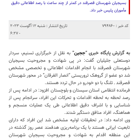
بسیجیان شهرستان قصرقند در کمتر از چند ساعت با رصد اطلاعاتی دقیق
مأموران پلیس خبر داد.
کد خبر : 794860
تاریخ انتشار : شنبه 12 آگوست 2023
- 6:27
به گزارش پایگاه خبری “
ججین
”
به نقل از خبرگزاری تسنیم، سردار
دوستعلی جلیلیان گفت: در پی شهادت و مجروحیت بسیجیان
شهرستان قصرقند با انجام اقدامات اطلاعاتی و تخصصی مشخص
شد دو عضو از گروهک تروریستی “انصار الفرقان” در محور شهرستان
قصرقند ـ تلنگ با دو خودرو در حال تردد هستند.
فرمانده انتظامی استان سیستان و بلوچستان افزود: در ادامه پس از
رصد لحظه به لحظه اقدامات و تحرکات این افراد، سرانجام پس از
شناسایی و با اشراف دقیق اطلاعاتی طی یک عملیات منسجم و
هماهنگ، افراد منافق دستگیر شدند.
وی ادامه داد: در تحقیقات اولیه مشخص شد این افراد که دارای
تابعیت ایرانی هستند با یک برنامه‌ریزی هدفمند عصر روز گذشته در
این منطقه اقدام به شهادت و مجروحیت بسیجیان شهرستان