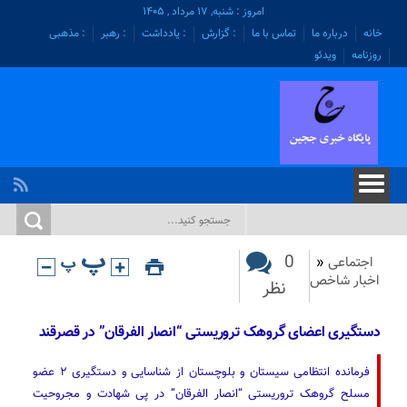
امروز : شنبه, ۱۷ مرداد , ۱۴۰۵
خانه
درباره ما
تماس با ما
: گزارش
: یادداشت
: رهبر
: مذهبی
روزنامه
ویدئو
0
اجتماعی
«
اخبار شاخص
نظر
دستگیری اعضای گروهک تروریستی “انصار الفرقان” در قصرقند
فرمانده انتظامی سیستان و بلوچستان از شناسایی و دستگیری ۲ عضو
مسلح گروهک تروریستی “انصار الفرقان” در پی شهادت و مجروحیت