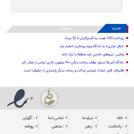
جدید
محبوب
پرداخت 100 همت به گندم‌کاران تا 22 مرداد
«باقر خرازی» به دادگاه ویژه روحانیت احضار شد
ولایتی: نیرو‌های خارجی باید منطقه را ترک کنند
دادگاه آمریکا دستور توقف ساخت سالن ۴۰۰ میلیون دلاری ترامپ را صادر کرد
قالیباف: قلم، امتداد شمشیر عدالت و رسانه، سنگر پاسداری از حقیقت است
خانه
درباره ما
تماس با ما
: گزارش
: یادداشت
: رهبر
: مذهبی
روزنامه