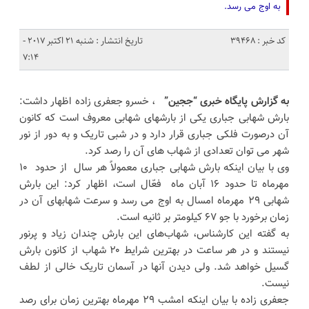
به اوج می رسد.
کد خبر : 39468
تاریخ انتشار : شنبه 21 اکتبر 2017 -
7:14
به گزارش پایگاه خبری “ججین”
، خسرو جعفری زاده اظهار داشت:
بارش شهابی جباری یکی از بارشهای شهابی معروف ‌است که کانون
آن درصورت فلکی جباری قرار دارد و در شبی تاریک و به دور از نور
شهر می توان تعدادی از شهاب های آن را رصد کرد.
وی با بیان اینکه بارش شهابی جباری معمولاً هر سال از حدود ۱۰
مهرماه تا حدود ۱۶ آبان ماه فعّال است، اظهار کرد: این بارش
شهابی ۲۹ مهرماه امسال به اوج می رسد و سرعت شهابهای آن در
زمان برخورد با جو ۶۷ کیلومتر بر ثانیه است.
به گفته این کارشناس، شهاب‌های این بارش چندان زیاد و پرنور
نیستند و در هر ساعت در بهترین شرایط ۲۰ شهاب از کانون بارش
گسیل خواهد شد. ولی دیدن آنها در آسمان تاریک خالی از لطف
نیست.
جعفری زاده با بیان اینکه امشب ۲۹ مهرماه بهترین زمان برای رصد