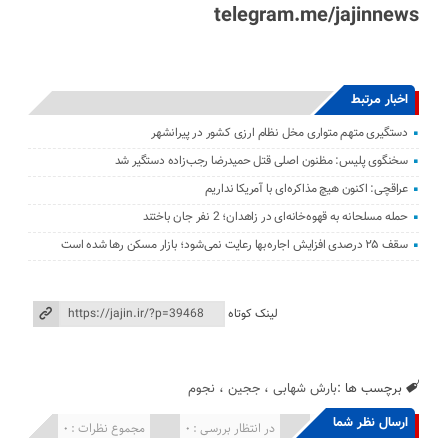
telegram.me/jajinnews
اخبار مرتبط
دستگیری متهم متواری مخل نظام ارزی کشور در پیرانشهر
سخنگوی پلیس: مظنون اصلی قتل حمیدرضا رجب‌زاده دستگیر شد
عراقچی: اکنون هیچ مذاکره‌ای با آمریکا نداریم
حمله مسلحانه به قهوه‌خانه‌ای در زاهدان؛ 2 نفر جان باختند
سقف ۲۵ درصدی افزایش اجاره‌بها رعایت نمی‌شود؛ بازار مسکن رها شده است
لینک کوتاه
برچسب ها :
بارش شهابی
،
ججین
،
نجوم
ارسال نظر شما
انتشار یافته : 0
در انتظار بررسی : 0
مجموع نظرات : 0