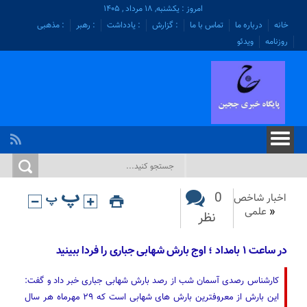
امروز : یکشنبه, ۱۸ مرداد , ۱۴۰۵
خانه
درباره ما
تماس با ما
: گزارش
: یادداشت
: رهبر
: مذهبی
روزنامه
ویدئو
0
اخبار شاخص
«
علمی
نظر
در ساعت ۱ بامداد ؛ اوج بارش شهابی جباری را فردا ببینید
کارشناس رصدی آسمان شب از رصد بارش شهابی جباری خبر داد و گفت:
این بارش از معروفترین بارش های شهابی است که ۲۹ مهرماه هر سال