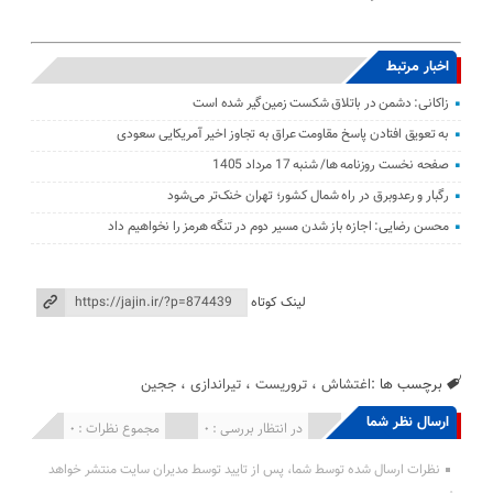
اخبار مرتبط
زاکانی: دشمن در باتلاق شکست زمین‌گیر شده است
به تعویق افتادن پاسخ مقاومت عراق به تجاوز اخیر آمریکایی سعودی
صفحه نخست روزنامه ها/ شنبه 17 مرداد 1405
رگبار و رعدوبرق در راه شمال کشور؛ تهران خنک‌تر می‌شود
محسن رضایی: اجازه باز شدن مسیر دوم در تنگه هرمز را نخواهیم داد
لینک کوتاه
برچسب ها :
اغتشاش
،
تروریست
،
تیراندازی
،
ججین
ارسال نظر شما
انتشار یافته : 0
در انتظار بررسی : 0
مجموع نظرات : 0
نظرات ارسال شده توسط شما، پس از تایید توسط مدیران سایت منتشر خواهد