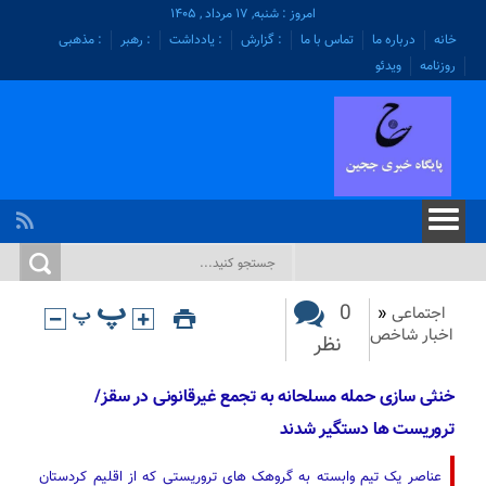
امروز : شنبه, ۱۷ مرداد , ۱۴۰۵
خانه
درباره ما
تماس با ما
: گزارش
: یادداشت
: رهبر
: مذهبی
روزنامه
ویدئو
0
اجتماعی
«
اخبار شاخص
نظر
خنثی سازی حمله مسلحانه به تجمع غیرقانونی در سقز/
تروریست ها دستگیر شدند
عناصر یک تیم وابسته به گروهک های تروریستی که از اقلیم کردستان