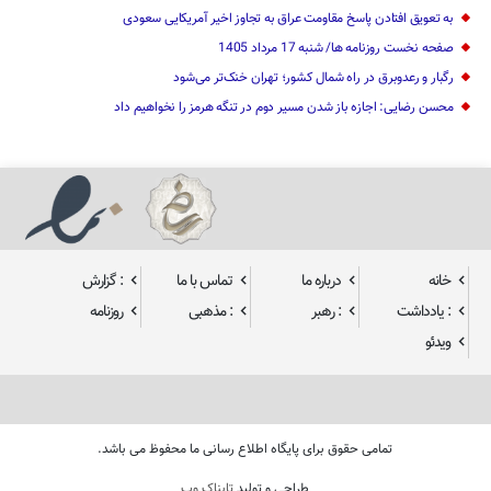
به تعویق افتادن پاسخ مقاومت عراق به تجاوز اخیر آمریکایی سعودی
صفحه نخست روزنامه ها/ شنبه 17 مرداد 1405
رگبار و رعدوبرق در راه شمال کشور؛ تهران خنک‌تر می‌شود
محسن رضایی: اجازه باز شدن مسیر دوم در تنگه هرمز را نخواهیم داد
خانه
درباره ما
تماس با ما
: گزارش
: یادداشت
: رهبر
: مذهبی
روزنامه
ویدئو
تمامی حقوق برای پایگاه اطلاع رسانی ما محفوظ می باشد.
طراحی و تولید
تابناک وب