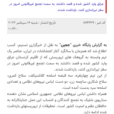
عراق وارد کشور شده و قصد داشتند به سمت تجمع غیرقانونی امروز در
سقز تیراندازی کنند، بازداشت شدند.
کد خبر : 874439
تاریخ انتشار : شنبه 16 سپتامبر 2023
- 10:42
به گزارش پایگاه خبری “
ججین
”
به نقل از خبرگزاری تسنیم، کسب
اطلاع شد که همزمان با سالگرد آغاز اغتشاشات در ایران، عناصر یک
تیم وابسته به گروهک های تروریستی که از اقلیم کردستان عراق
وارد کشور شده و قصد داشتند به سمت تجمع غیرقانونی امروز در
سقز تیراندازی کنند، بازداشت شدند.
از این تیم چهارنفره، سه قبضه اسلحه کلاشنیکف، سلاح کمری،
سلاح شکاری ساچمه زن، دو دست لباس نیروهای نظامی و تعدادی
اسلحه سرد بدست آمده است.
همراه داشتن لباس نیروهای نظامی جمهوری اسلامی نشان دهنده
سناریوی شلیک به تجمع کنندگان و انتساب این عمل جنایتکارانه به
حافظان نظم و امنیت کشور است. تحقیقات از تروریستهای بازداشت
شده ادامه دارد.