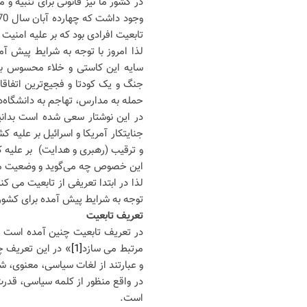
در کشور ما نیز قانونی برای تنبیه و
تابعیت افرادی بود که بر علیه امنیت 
لذا امروز با توجه به شرایط پیش آ
سایه این کاستی و خلاء محسوس با 
جنگ و یک کودتا و فجیع‌ترین اتفاقا
حمله به مدارس، تهاجم به دانشگاه‌ها
در این نوشتار سعی شده است بدانی
جنایتکار آمریکا و اسرائیل بر علیه
و ترقیب (رهبری و هدایت) بر علیه کش
این خصوص چه می‌گوید و وضعیت ماده 981 قانون مدنی چگون
توجه به شرایط پیش آمده برای کشور
تعریف تابعیت
در تعریف تابعیت چنین آمده است «
مرتبط می سازد
[1]
» در این تعریف چن
و عبارتند از لغات سیاسی، معنوی،
در واقع منظور از کلمه سیاسی، قدرت
است.