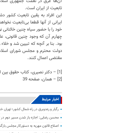
آن‌ها غرق در نعمت جمهوری اسلامی 
تابعیت از ایران است.
این افراد به یقین تابعیت کشور د
ایرانی از آنها قطعا بی‌تابعیت نخو
خود را با حضور سیاه چنین خائنانی نون
چهارم آن که وجود چنین قانونی، عام
دولت محترم و مجلس شورای اسلامی 
مقتضی اعمال کنند.
[1] – دکتر نصیری، کتاب حقوق بین الملل خصوصی، چاپ آگه سال 1397، صفحه 26
[2] – همان، صفحه 39
اخبار مرتبط
رگبار و رعدوبرق در راه شمال کشور؛ تهران خ
محسن رضایی: اجازه باز شدن مسیر دوم در تن
اصلاح قانون مهریه به دستورکار مجلس باز