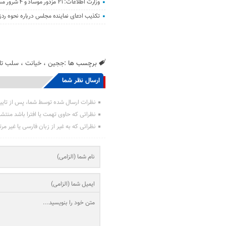
وزارت اطلاعات: ۲۱ مزدور موساد و ۴ شرور مسلح در کرمان بازداشت شدند
تکذیب ادعای نماینده مجلس درباره نحوه ردز
برچسب ها :
ججین
،
خیانت
،
سلب تا
ارسال نظر شما
نظرات ارسال شده توسط شما، پس از تایی
نظراتی که حاوی تهمت یا افترا باشد منتش
نظراتی که به غیر از زبان فارسی یا غیر مر