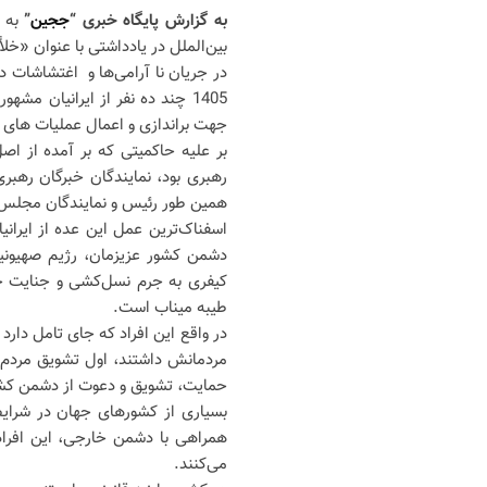
به گزارش پایگاه خبری “
ججین
”
به 
بین‌الملل در یادداشتی با عنوان «خلأ
1405 چند ده نفر از ایرانیان مش
جهت براندازی و اعمال عملیات های 
بر علیه حاکمیتی که بر آمده از 
رهبری بود، نمایندگان خبرگان ره
همین طور رئیس و نمایندگان مجلس
اسفناک‌ترین عمل این عده از ایران
دشمن کشور عزیزمان، رژیم صهیونی
کیفری به جرم نسل‌کشی و جنایت ج
طیبه میناب است.
در واقع این افراد که جای تامل دارد
مردمانش داشتند، اول تشویق مردم ب
حمایت، تشویق و دعوت از دشمن کشور 
بسیاری از کشورهای جهان در شرایط
همراهی با دشمن خارجی، این افراد 
می‌کنند.