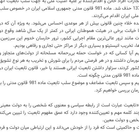
 مجازات افراد خائن و اقدام‌کننده بر علیه امنیت ملی به جهت سلب تابعیت آنها
وجود داشت که چهارده آبان سال 1370 حذف شد. ماده 981 قانون مدنی جمهوری اسلامی ایران در خصوص سل
ملی ایران اقدام می‌کردند.
مده خلاء چنین قانونی بیش از هر موعدی احساس می‌شود. به ویژه آن که در
خیانت برخی در هیئت هموطنان ایرانی در کمتر از یک سال شاهد وقوع دو
ت مانند ترور عالی‌ترین مقام اجرایی کشور، ترور حارسان خدوم این سرزمین،
، تخریب انیستیتو و بسیاری دیگر از مراکز حتی تجاری و رفاهی بودیم.
م آیا کسانی که در خواست حمله بی‌رحمانه مسلحانه از دولت‌های متجاوز و
 کشورمان داشتند و در هر فرصتی مردم را برای شورش و تخریب به هر نوع تشویق
ور کردند، سزاوار داشتن تابعیت ایرانی هستند یا خیر، قانون تابعیت ایران در
ه است.
لذا در ابتدا تعریفی از تابعیت می کنیم و سپس تابعیت مضاعف و موضوع سلب تابعیت ماده 981 قانون مدنی را
مان بررسی خواهیم کرد.
تابعیت عبارت است از رابطه سیاسی و معنوی که شخصی را به دولت معینی
د کلمه مهم و تعیین‌کننده وجود دارد که عمق مفهوم تابعیت را تبیین می‌کند
 شخص و دولت معین.
 و حاکمیتی است که فرد را از خودش می‌داند و این ارتباطی میان دولت و فرد