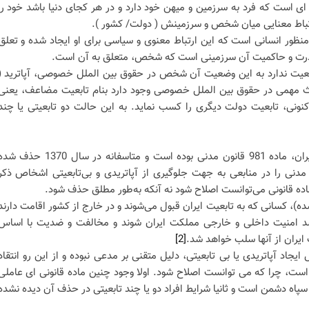
ی است که فرد به سرزمین و میهن خود دارد و در هر کجای دنیا باشد خود را
رتباط معنایی میان شخص و سرزمینش ( دولت/ کشور ).
ور انسانی است که این ارتباط معنوی و سیاسی برای او ایجاد شده و تعلق
قدرت و حاکمیت آن سرزمینی است که شخص، متعلق به آن است.
تابعیت ندارد به این وضعیت آن شخص در حقوق بین الملل خصوصی، آپاترید (
ین بحث مهمی در حقوق بین الملل خصوصی وجود دارد بنام تابعیت مضاعف، یعنی
نونی، تابعیت دولت دیگری را کسب نماید. به این حالت دو تابعیتی یا چند
تنها ماده قانونی سلب تابعیت در ایران، ماده 981 قانون مدنی بوده است و متاسفانه در سال 1370 حذف
 حذف ماده 981 قانون مدنی را در منابعی به جهت جلوگیری از آپاتریدی و بی‌تابعیتی اشخاص ذکر
ماده قانونی می‌توانست اصلاح شود نه آنکه به‌طور مطلق حذف شود.
دنی (حذف شده)، کسانی که به تابعیت ایران قبول می‌شوند و در خارج از کشور اقامت دارند
د امنیت داخلی و خارجی مملکت ایران شوند و مخالفت و ضدیت با اساس
 ایران از آنها سلب خواهد شد.
[2]
ی به دلیل ایجاد آپاتریدی یا بی تابعیتی، دلیل متقنی بر مدعی نبوده و از این رو انتقاد
است، چرا که می توانست اصلاح شود. اولا وجود چنین ماده قانونی ای عاملی
ه سپاه دشمن است و ثانیا شرایط افراد دو یا چند تابعیتی در حذف آن دیده نشده