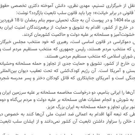
نقل از خبرگزاری تسنیم، مهدی نظری، دانش آموخته دکتری تخصصی حقوق
 قانونی در برابر خیانت»؛ چرا باید قانون سلب تابعیت بازگردد؟ نوشت:
در جریان نا آرامی‌ها و اغتشاشات دی ماه 1404 و در پیوست آن به جنگ تحمیلی سوم بنام رمضان تا 18 ف
هور در خارج از کشور، اقدام به تشویق و حمایت از برهم‌زنندگان امنیت ایران به
خشونت‌آمیز و مسلحانه بر علیه دولت و حاکمیت کشورمان کردند.
اصل دموکراسی در قانون اساسی است، رهبری که خود منتخب مجلس خبرگان
بری که منتخب مردم هستند، رئیس جمهوری که منتخب مستقیم مردم است و
 شورای اسلامی که منتخب مستقیم مردمی هستند.
یان خارج از کشور، تشویق و حمایت جدی از تجاوز و حمله مسلحانه وحشیانه
ستی و آمریکا است. آن رژیم کودک‌کشی که تحت تعقیب دیوان بین‌المللی
نگی است و آمریکای جنایتکاری که قاتل کودکان دختر و پسر مدرسه شجره
 آن‌ها را ایرانی بنامیم، دو درخواست مخاصمه مسلحانه بر علیه سرزمین ایران و
ه شورش و انجام عملیات های مسلحانه بر علیه دولت و مردم بی‌گناه و دوم
برای تجاوز و حمله مسلحانه به ایران بزرگ عزیز.
ی که تبعه آنها اقدام به اعمالی ضد امنیت ملی آن‌ها کنند به خصوص در
خائن را سزاوار داشتن تابعیت آن کشور نمی‌دانند و از ایشان سلب تابعیت