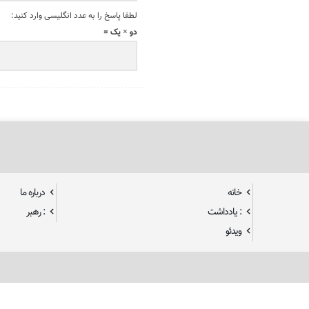
لطفا پاسخ را به عدد انگلیسی وارد کنید:
دو × یک =
خانه
درباره ما
: یادداشت
: رهبر
ویدئو