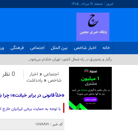
امروز : جمعه, ۱۶ مرداد , ۱۴۰۵
خانه
اخبار شاخص
بین الملل
اجتماعی
فرهنگی
ور
رگبار و رعدوبرق در راه شمال کشور؛ تهران خنک‌تر می‌شود_
0 نظر
اجتماعی
«
اخبار
شاخص
«
یادداشت
«خلأ قانونی در برابر خیانت»؛ چرا ب
با توجه به حمایت برخی ایرانیان خارج از کشور از جنگ 
کد خبر : 1878871