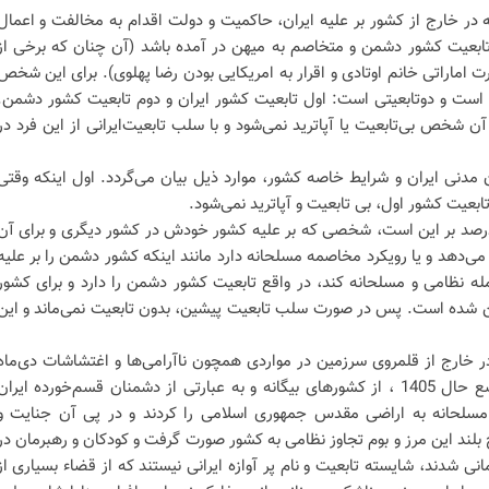
که در خارج از کشور بر علیه ایران، حاکمیت و دولت اقدام به مخالفت و اعمال
بعیت کشور دشمن و متخاصم به میهن در آمده باشد (آن چنان که برخی از
 اماراتی خانم اوتادی و اقرار به امریکایی بودن رضا پهلوی). برای این شخص
ت و دوتابعیتی است: اول تابعیت کشور ایران و دوم تابعیت کشور دشمن.
ن شخص بی‌تابعیت یا آپاترید نمی‌شود و با سلب تابعیت‌ایرانی از این فرد در
انتقاد از حذف ماده 981 قانون مدنی ایران و شرایط خاصه کشور، موارد ذیل بیان می‌گردد. اول اینکه وقتی
عیت کشور اول، بی تابعیت و آپاترید نمی‌شود.
 اینکه فرض قطعی یا بالای 70 درصد بر این است، شخصی که بر علیه کشور خودش در کشور دیگری و برای آن
ی‌دهد و یا رویکرد مخاصمه مسلحانه دارد مانند اینکه کشور دشمن را بر علیه
ه نظامی و مسلحانه کند، در واقع تابعیت کشور دشمن را دارد و برای کشور
شده است. پس در صورت سلب تابعیت پیشین، بدون تابعیت نمی‌ماند و این
در خارج از قلمروی سرزمین در مواردی همچون ناآرامی‌ها و اغتشاشات دی‌ماه
1404 و جنگ تحمیلی رمضان تا وضع حال 1405 ، از کشورهای بیگانه و به عبارتی از دشمنان قسم‌خورده ایران
مسلحانه به اراضی مقدس جمهوری اسلامی را کردند و در پی آن جنایت و
بلند این مرز و بوم تجاوز نظامی به کشور صورت گرفت و کودکان و رهبرمان در
ی شدند، شایسته تابعیت و نام پر آوازه ایرانی نیستند که از قضاء بسیاری از