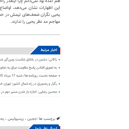
هم آمده بود نمی‌دانم چرا اینقدر راح
این اظهارات نشان می‌دهد، اواضاع
یحیی نگران ضعف‌های تیمش در خط ح
مهاجم مد نظر یحیی را ندارند.
اخبار مرتبط
زاکانی: دشمن در باتلاق شکست زمین‌گیر ش
به تعویق افتادن پاسخ مقاومت عراق به تجاو
صفحه نخست روزنامه ها/ شنبه 17 مرداد 1405
رگبار و رعدوبرق در راه شمال کشور؛ تهران خ
محسن رضایی: اجازه باز شدن مسیر دوم در تن
برچسب ها :
ججین
،
پرسپولیس
،
یح
ارسال نظر شما