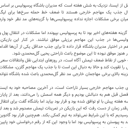
قل از ایسنا، نزدیک به شش هفته است که مدیران باشگاه پرسپولیس بر اساس
نبال جذب یک مهاجم خارجی هستند تا ضعف خط حمله سرخ‌ها برای لیگ
یان برخی مشکلات اجازه نداده پرسپولیسی‌ها با گزینه‌های مد نظر خود وارد
گزینه هفته‌های اخیر بود تا به پرسپولیس بپیوندد اما مشکلات در انتقال پول و
یسی‌ها در جذب این مهاجم برزیلی موفق نباشند. در کنار این بازیکن،
 در اختیار مدیران باشگاه قرار داده تا برای جذب حداقل یکی از آن‌ها اقدام
ر هنوز موفق نبوده تا این موضوع باعث ناراحتی یحیی گل‌محمدی شود.
 خوبی از نقاط ضعف تیمش آگاه است، در روزهای ابتدایی نقل وانتقالات سعی
 را تقویت کند و حالا به دنبال این است تا با جذب یک مهاجم گلزن، مشکلات
ینه بالای برخی مهاجمان خارجی مد نظر گل‌محمدی باعث شده باشگاه نتواند
ای جذب مهاجم خارجی بسیار ناراحت است، در آخرین مصاحبه خود به ایسنا
صل قبل هم به دنبالش بودیم و دیگر همه اسمش را می‌دانند، بعد از پایان
فته پیش با او توافق شده بود و قرار بود بیاید اما باشگاه گفت برای انتقال
‌قدر زمان از دست رفت که این بازیکن در تمرینات تیمش مصدوم شد و بعد از
سیدیم که با این شرایط نمی‌تواند به تیم کمکی بکند. هم‌چنین قرار بود گادوین
به پیوستن به پرسپولیس بود اما با وجود این که از رقم درخواستی خود پایین