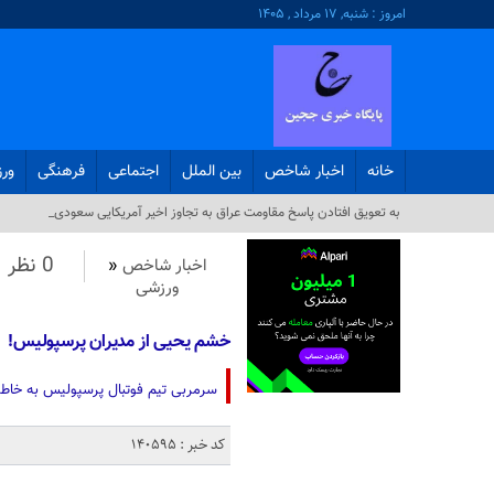
امروز : شنبه, ۱۷ مرداد , ۱۴۰۵
خانه
اخبار شاخص
بین الملل
اجتماعی
فرهنگی
ور
به تعویق افتادن پاسخ مقاومت عراق به تجاوز اخیر آمریکایی سعودی_
0 نظر
اخبار شاخص
«
ورزشی
خشم یحیی از مدیران پرسپولیس!
سرمربی تیم فوتبال پرسپولیس به خاط
کد خبر : 140595