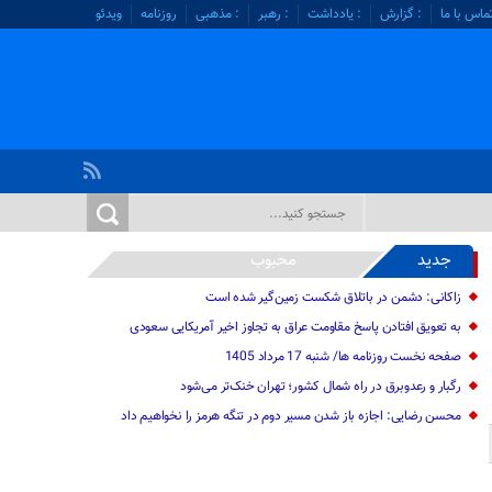
ماس با ما
: گزارش
: یادداشت
: رهبر
: مذهبی
روزنامه
ویدئو
جدید
محبوب
زاکانی: دشمن در باتلاق شکست زمین‌گیر شده است
به تعویق افتادن پاسخ مقاومت عراق به تجاوز اخیر آمریکایی سعودی
صفحه نخست روزنامه ها/ شنبه 17 مرداد 1405
رگبار و رعدوبرق در راه شمال کشور؛ تهران خنک‌تر می‌شود
محسن رضایی: اجازه باز شدن مسیر دوم در تنگه هرمز را نخواهیم داد