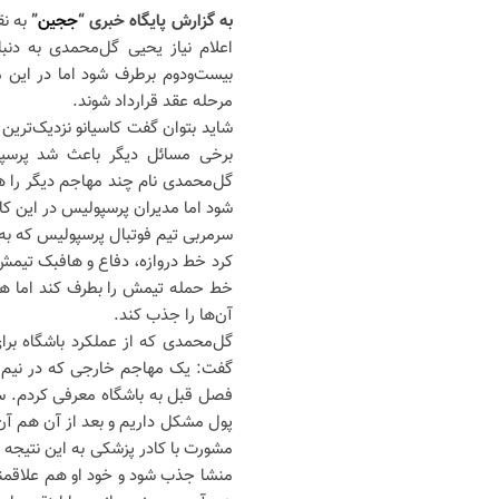
به گزارش پایگاه خبری “
ججین
”
به ن
اعلام نیاز یحیی گل‌محمدی به د
بیست‌ودوم برطرف شود اما در این م
مرحله عقد قرارداد شوند.
شاید بتوان گفت کاسیانو نزدیک‌ترین 
برخی مسائل دیگر باعث شد پرسپول
گل‌محمدی نام چند مهاجم دیگر را هم
شود اما مدیران پرسپولیس در این کا
سرمربی تیم فوتبال پرسپولیس که به
کرد خط دروازه، دفاع و هافبک تیمش
خط حمله تیمش را بطرف کند اما هز
آن‌ها را جذب کند.
گل‌محمدی که از عملکرد باشگاه بر
گفت: یک مهاجم خارجی که در نیم‌ف
فصل قبل به باشگاه معرفی کردم. سه ه
پول مشکل داریم و بعد از آن هم آن
مشورت با کادر پزشکی به این نتیجه ر
منشا جذب شود و خود او هم علاقمند 