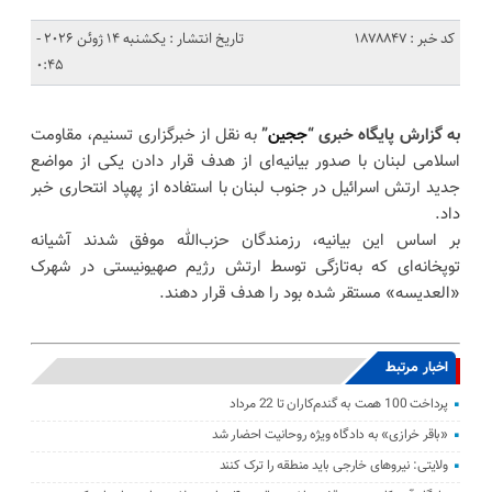
کد خبر : 1878847
تاریخ انتشار : یکشنبه 14 ژوئن 2026 -
0:45
به گزارش پایگاه خبری “
ججین
”
به نقل از خبرگزاری تسنیم، مقاومت
اسلامی لبنان با صدور بیانیه‌ای از هدف قرار دادن یکی از مواضع
جدید ارتش اسرائیل در جنوب لبنان با استفاده از پهپاد انتحاری خبر
داد.
بر اساس این بیانیه، رزمندگان حزب‌الله موفق شدند آشیانه
توپخانه‌ای که به‌تازگی توسط ارتش رژیم صهیونیستی در شهرک
«العدیسه» مستقر شده بود را هدف قرار دهند.
اخبار مرتبط
پرداخت 100 همت به گندم‌کاران تا 22 مرداد
«باقر خرازی» به دادگاه ویژه روحانیت احضار شد
ولایتی: نیرو‌های خارجی باید منطقه را ترک کنند