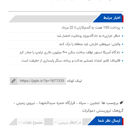
اخبار مرتبط
پرداخت 100 همت به گندم‌کاران تا 22 مرداد
«باقر خرازی» به دادگاه ویژه روحانیت احضار شد
ولایتی: نیرو‌های خارجی باید منطقه را ترک کنند
دادگاه آمریکا دستور توقف ساخت سالن ۴۰۰ میلیون دلاری ترامپ را صادر کرد
قالیباف: قلم، امتداد شمشیر عدالت و رسانه، سنگر پاسداری از حقیقت است
لینک کوتاه
برچسب ها :
ججین
،
سپاه
،
قرارگاه حمزه سیدالشهدا
،
نیروی زمینی
،
گروهک تروریستی دموکرات
ارسال نظر شما
انتشار یافته : 0
در انتظار بررسی : 0
مجموع نظرات : 0