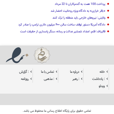
پرداخت 100 همت به گندم‌کاران تا 22 مرداد
«باقر خرازی» به دادگاه ویژه روحانیت احضار شد
ولایتی: نیرو‌های خارجی باید منطقه را ترک کنند
دادگاه آمریکا دستور توقف ساخت سالن ۴۰۰ میلیون دلاری ترامپ را صادر کرد
قالیباف: قلم، امتداد شمشیر عدالت و رسانه، سنگر پاسداری از حقیقت است
خانه
درباره ما
تماس با ما
: گزارش
: یادداشت
: رهبر
: مذهبی
روزنامه
ویدئو
تمامی حقوق برای پایگاه اطلاع رسانی ما محفوظ می باشد.