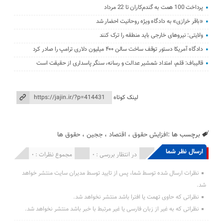
پرداخت 100 همت به گندم‌کاران تا 22 مرداد
«باقر خرازی» به دادگاه ویژه روحانیت احضار شد
ولایتی: نیرو‌های خارجی باید منطقه را ترک کنند
دادگاه آمریکا دستور توقف ساخت سالن ۴۰۰ میلیون دلاری ترامپ را صادر کرد
قالیباف: قلم، امتداد شمشیر عدالت و رسانه، سنگر پاسداری از حقیقت است
لینک کوتاه
برچسب ها :
افزایش حقوق
،
اقتصاد
،
ججین
،
حقوق ها
ارسال نظر شما
انتشار یافته : 0
در انتظار بررسی : 0
مجموع نظرات : 0
نظرات ارسال شده توسط شما، پس از تایید توسط مدیران سایت منتشر خواهد
شد.
نظراتی که حاوی تهمت یا افترا باشد منتشر نخواهد شد.
نظراتی که به غیر از زبان فارسی یا غیر مرتبط با خبر باشد منتشر نخواهد شد.