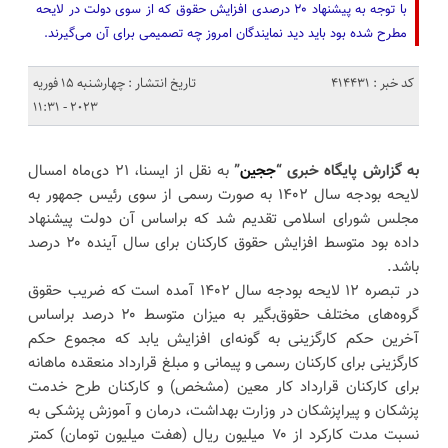
با توجه به پیشنهاد ۲۰ درصدی افزایش حقوق که از سوی دولت در لایحه
مطرح شده بود باید دید نمایندگان امروز چه تصمیمی برای آن می‌گیرند.
کد خبر : 414431
تاریخ انتشار : چهارشنبه 15 فوریه
2023 - 11:31
به گزارش پایگاه خبری “
ججین
”
به نقل از ایسنا، ۲۱ دی‌ماه امسال
لایحه بودجه سال ۱۴۰۲ به صورت رسمی از سوی رئیس جمهور به
مجلس شورای اسلامی تقدیم شد که براساس آن دولت پیشنهاد
داده بود متوسط افزایش حقوق کارکنان برای سال آینده ۲۰ درصد
باشد.
در تبصره ۱۲ لایحه بودجه سال ۱۴۰۲ آمده است که ضریب حقوق
گروه‌های مختلف حقوق‌بگیر به میزان متوسط ۲۰ درصد براساس
آخرین حکم کارگزینی به گونه‌ای افزایش یابد که مجموع حکم
کارگزینی برای کارکنان رسمی و پیمانی و مبلغ قرارداد منعقده ماهانه
برای کارکنان قرارداد کار معین (مشخص) و کارکنان طرح خدمت
پزشکان و پیراپزشکان در وزارت بهداشت، درمان و آموزش پزشکی به
نسبت مدت کارکرد از ۷۰ میلیون ریال (هفت میلیون تومان) کمتر