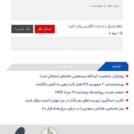
لطفا پاسخ را به عدد انگلیسی وارد کنید:
ارسال نظر
پاک کردن !
2 × سه =
جدید
محبوب
پزشکیان: شخصیت آیت‌الله سیدمجتبی خامنه‌ای استثنائی است
پورجمشیدیان: ۲ میلیون و ۸۲۸ هزار زائر اربعین به کشور بازگشتند
صفحه نخست روزنامه ها/ پنجشنبه 15 مرداد 1405
تکذیب دستگیری تروریست‌های بمب‌گذار در مرز مهران/ امنیت برقرار است
یمن هشتمین نفتکش سعودی را در دریای سرخ هدف قرار داد