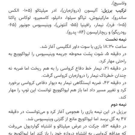
ولاسیچ).
ترکیب برزیل
: آلیسون (دروازه‌بان)، ادر میلیتائو (۱۰۵- الکس
ساندرو)، مارکینیوش، تیاگو سیلوا، دانیلو، کاسمیرو، لوکاس پاکتا
(۱۰۵- فرد)، نیمار، رافینیا (۵۵- آنتونی)، وینیسیوس جونیور (۶۵-
رودریگو) و ریچارلیسون (۸۴- پدرو).
نیمه نخست
ساعت ۱۸:۳۰ بازی با سوت داور انگلیسی آغاز شد.
در دقیقه ۵، شوت پشت محوطه جریمه وینیسیوس را لیواکوویچ به
راحتی مهار کرد.
در دقیقه ۲۱، نیمار خط دفاع کرواسی را به هم ریخت اما ضربه نه
چندان خطرناک نیمار را دروازه‌بان کرواسی گرفت.
در دقیقه ۴۲، ضربه ایستگاهی نیمار به دیوار دفاعی کرواسی برخورد
کرد و تغییر مسیر داد اما باز هم لیواکوویچ توانست این توپ را مهار
کند.
نیمه دوم
برزیل در این نیمه بازی را هجومی آغاز کرد و می‌توانست در دقیقه
۴۷ به گل برسد اما لیواکویچ مانع از گلزنی وینیسیوس شد.
در دقیقه ۵۳، جرکت در عرض میلیتائو و اشتباه گواردیول می‌رفت
که مدافع کرواسی به اشتباه دروازه خود را باز کند اما لیواکویچ به