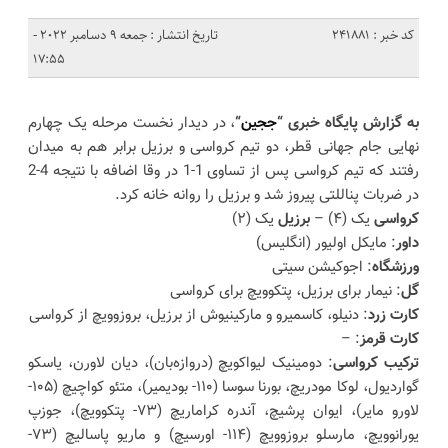
کد خبر : 241881
تاریخ انتشار : جمعه 9 دسامبر 2022 -
17:55
به گزارش پایگاه خبری “
ججین
“
، در دیدار نخست مرحله یک چهارم
نهایی جام جهانی قطر، دو تیم کرواسی و برزیل برابر هم به میدان
رفتند که تیم کرواسی پس از تساوی 1-1 در وقا اضافه با نتیجه 4-2
در ضربات پناللتی پیروز شد و برزیل را روانه خانه کرد.
کرواسی
یک (۴) –
برزیل
یک (۲)
داور
: مایکل اولیور (انگلیس)
ورزشگاه
: اجوکیشن‌ سیتی
گل
: نیمار برای برزیل، پتکوویچ برای کرواسی
کارت زرد
: دنیلو، کاسمیرو و مارکینیوش از برزیل، بروزوویچ از کرواسی
کارت قرمز
: –
ترکیب کرواسی
: دومینیک لیواکویچ (دروازه‌بان)، دیان لاورن، یاسکو
گواردیول، لوکا مودریچ، بورنا سوسا (۱۱۰- بودیمیر)، متئو کواچیچ (۱۰۵-
لاورو مایر)، ایوان پرشیچ، آندره کراماریچ (۷۳- پتکوویچ)، جوزپ
یورانوویچ، مارسلو بروزوویچ (۱۱۴- اورسیچ) و ماریو پاسالیچ (۷۳-