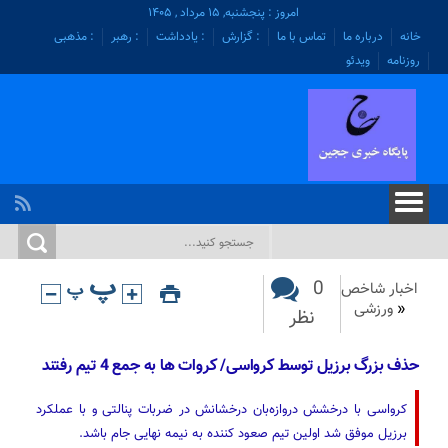
امروز : پنجشنبه, ۱۵ مرداد , ۱۴۰۵
خانه
درباره ما
تماس با ما
: گزارش
: یادداشت
: رهبر
: مذهبی
روزنامه
ویدئو
0
اخبار شاخص
«
ورزشی
نظر
حذف بزرگ برزیل توسط کرواسی/ کروات ها به جمع 4 تیم رفتند
کرواسی با درخشش دروازه‌بان درخشانش در ضربات پنالتی و با عملکرد
برزیل موفق شد اولین تیم صعود کننده به نیمه نهایی جام باشد.