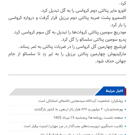
کرد.
لاورو مایر پنالتی دوم کرواسی را به گل تبدیل کرد.
کاسمیرو پشت ضربه پنالتی دوم برزیل قرار گرفت و دروازه کرواسی
را باز کرد.
مودریچ سومین پنالتی کروات‌ها را تبدیل به گل سوم کرواسی کرد.
پدرو سومین پنالتی سلسائو را گل کرد.
اورشیچ چهارمین گل کرواسی را در ضربات پنالتی به ثمر رساند.
مارکینیوش چهارمین پنالتی برزیل را به تیر زد تا سلسائو از جام
جهانی حذف شود.
اخبار مرتبط
پزشکیان: شخصیت آیت‌الله سیدمجتبی خامنه‌ای استثنائی است
پورجمشیدیان: ۲ میلیون و ۸۲۸ هزار زائر اربعین به کشور بازگشتند
صفحه نخست روزنامه ها/ پنجشنبه 15 مرداد 1405
تکذیب دستگیری تروریست‌های بمب‌گذار در مرز مهران/ امنیت برقرار است
یمن هشتمین نفتکش سعودی را در دریای سرخ هدف قرار داد