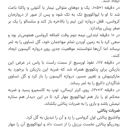
ایجاد کنند.
در دقیقه ۱+۱۰۵، یک و دوهای متوالی نیمار با آنتونی و پاکتا باعث
شد تا او با لیواکوویچ تک به تک شود و پس از عبور از دروازه‌بان
کرواسی، قفل دروازه این تیم را بالاخره باز کند و سلسائو را یک بر
صفر پیش بیاندازد.
در ۱۰ دقیقه ابتدایی نیمه دوم وقت اضافه کرواسی هجومی‌تر بود و
سعی کرد با به زمین آوردن تمام مهاجمان خود، گل تساوی را به ثمر
برساند اما آن‌ها نتوانستند موقعیت جدی روی دروازه آلیسون ایجاد
کنند.
در دقیقه ۱۱۷، نفوذ اورسیچ از سمت راست با پاس در عرض این
بازیکن برای پتکوویچ همراه شد که ضربه این بازیکن با برخورد به
مارکینیوش و تغییر مسیر، دروازه آلیسون را باز کرد و گل تساوی
شاگردان دالیچ را به ثمر رساند.
در دقیقه ۲+۱۲۰، روی کرنر ارسالی، توپ به کاسمیرو رسید و ضربه
محکم او را باز هم لیواکوویچ مهار کرد تا در این دیدار هم ستاره
تیمش باشد و بازی را به ضربات پنالتی بکشاند.
ضربات پنالتی
ولاشیچ پنالتی اول کرواسی را زد و آن را تبدیل به گل کرد.
رودریگو پنالتی نخست برزیل را از دست داد و لیواکوویچ آن را مهار