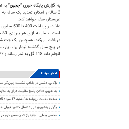
به گزارش پایگاه خبری “
ججین
”
به ن
2 ساله و امکان تمدید یک ساله به 
عربستان سفر خواهد کرد.
علاوه بر پر
دریافت می‌کند. همچنین یک جت شخصی
انجام داد، 118 گل به ثمر رساند و 77 پاس گل داد.
اخبار مرتبط
زاکانی: دشمن در باتلاق شکست زمین‌گیر ش
به تعویق افتادن پاسخ مقاومت عراق به تجاو
صفحه نخست روزنامه ها/ شنبه 17 مرداد 1405
رگبار و رعدوبرق در راه شمال کشور؛ تهران خ
محسن رضایی: اجازه باز شدن مسیر دوم در تن