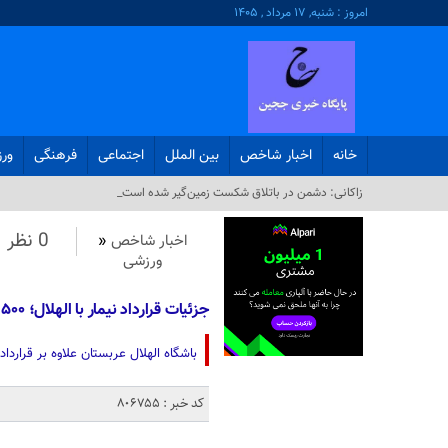
امروز : شنبه, ۱۷ مرداد , ۱۴۰۵
خانه
اخبار شاخص
بین الملل
اجتماعی
فرهنگی
ور
زاکانی: دشمن در باتلاق شکست زمین‌گیر شده است_
0 نظر
اخبار شاخص
«
ورزشی
جزئیات قرارداد نیمار با الهلال؛ ۵۰۰ هزار یورو برای هر پست اجتماعی درباره عربستان
باشگاه الهلال عربستان علاوه بر قراردا
کد خبر : 806755