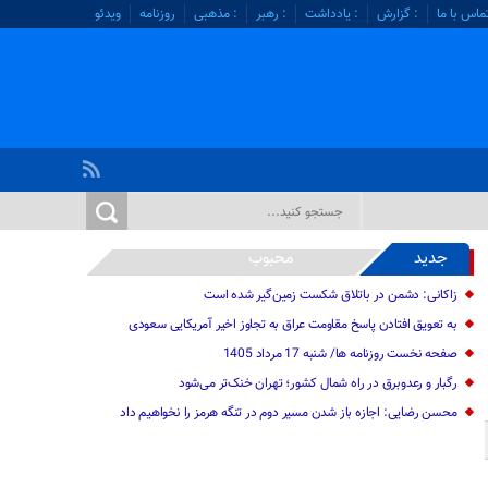
ماس با ما
: گزارش
: یادداشت
: رهبر
: مذهبی
روزنامه
ویدئو
جدید
محبوب
زاکانی: دشمن در باتلاق شکست زمین‌گیر شده است
به تعویق افتادن پاسخ مقاومت عراق به تجاوز اخیر آمریکایی سعودی
صفحه نخست روزنامه ها/ شنبه 17 مرداد 1405
رگبار و رعدوبرق در راه شمال کشور؛ تهران خنک‌تر می‌شود
محسن رضایی: اجازه باز شدن مسیر دوم در تنگه هرمز را نخواهیم داد