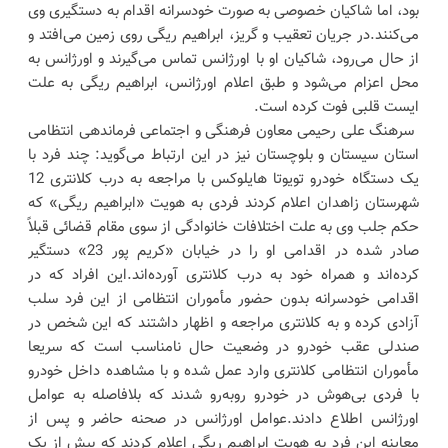
بود، اما شاکیان خصوصی به صورت خودسرانه اقدام به دستگیری وی
می‌کنند.‌در جریان تعقیب و گریز، ابراهیم ریگی روی زمین می‌افتد و
از حال می‌رود، شاکیان او با اورژانس تماس می‌گیرند و اورژانس به
محل اعزام می‌شود و طبق اعلام اورژانس، ابراهیم ریگی به علت
ایست قلبی فوت کرده است.
‌ سرهنگ علی رحیمی معاون فرهنگی و اجتماعی فرماندهی انتظامی
استان سیستان و بلوچستان نیز در این ارتباط می‌گوید: چند فرد با
یک دستگاه خودرو تویوتا هایلوکس با مراجعه به درب کلانتری 12
شهرستان زاهدان اعلام کردند فردی به هویت «ابراهیم ریگی» که
حکم جلب وی به علت اختلافات خانوادگی از سوی مقام قضائی قبلاً
صادر شده در اقدامی او را در خیابان «کریم پور 23» دستگیر
کرده‌اند و همراه خود به درب کلانتری آورده‌اند.این افراد که در
اقدامی خودسرانه بدون حضور مأموران انتظامی از این فرد سلب
آزادی کرده و به کلانتری مراجعه و اظهار داشتند که این شخص در
صندلی عقب خودرو در وضعیت حال نامناسب است که سریعا
مأموران انتظامی کلانتری وارد عمل شده و با مشاهده داخل خودرو
با فردی بی‌هوش در خودرو روبه‌رو شدند که بلافاصله به عوامل
اورژانس اطلاع دادند.عوامل اورژانس در صحنه حاضر و پس از
معاینه این فرد به هویت ابراهیم ریگی اعلام کردند که بیش از یک