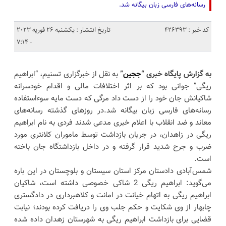
رسانه‌های فارسی زبان بیگانه شد.
کد خبر : 426393
تاریخ انتشار : یکشنبه 26 فوریه 2023
- 7:14
به گزارش پایگاه خبری “
ججین
”
به نقل از خبرگزاری تسنیم، “ابراهیم
ریگی” جوانی بود که بر اثر اختلافات مالی و اقدام خودسرانه
شاکیانش جان خود را از دست داد مرگی که دست مایه سوءاستفاده
رسانه‌های فارسی زبان بیگانه شد.در روز‌های گذشته رسانه‌های
معاند و ضد انقلاب با اعلام خبری مدعی شدند فردی به نام ابراهیم
ریگی در زاهدان، در جریان بازداشت توسط ماموران کلانتری مورد
ضرب و جرح شدید قرار گرفته و در داخل بازداشتگاه جان باخته
است.
شمس‌آبادی دادستان مرکز استان سیستان و بلوچستان در این باره
می‌گوید: ‌ابراهیم ریگی‌ 2 شاکی خصوصی داشته است، شاکیان
ابراهیم ریگی به اتهام خیانت در امانت و کلاهبرداری در دادگستری
چابهار از وی شکایت و حکم جلب وی را دریافت کرده بودند؛ نیابت
قضایی برای بازداشت ابراهیم ریگی به شهرستان زهدان داده شده