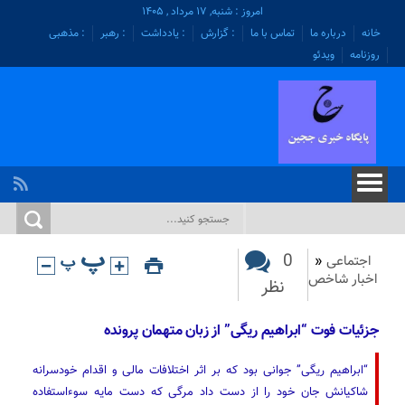
امروز : شنبه, ۱۷ مرداد , ۱۴۰۵
خانه
درباره ما
تماس با ما
: گزارش
: یادداشت
: رهبر
: مذهبی
روزنامه
ویدئو
0
اجتماعی
«
اخبار شاخص
نظر
جزئیات فوت “ابراهیم ریگی” از زبان متهمان پرونده
“ابراهیم ریگی” جوانی بود که بر اثر اختلافات مالی و اقدام خودسرانه
شاکیانش جان خود را از دست داد مرگی که دست مایه سوءاستفاده