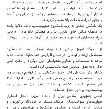
نظامی دشمنان آمریکایی-صهیونیستی در منطقه را منهدم ساختند.
در نخستین هدف تهاجمی این نیرو، ۲ رادار هشدار زودهنگام در
اختیار آمریکایی‌ها در منطقه، و مستقر بر یک سازه دریایی در آب‌ها
و جزایر امارات، با دقت بالا منهدم گردیدند.
یک نفتکش متعلق به رژیم نامشروع صهیونیستی، با نام «آکوا یک»
در منطقه میانی خلیج فارس، در رزم موشکی دلاورمردان دریایی
سپاه پاسداران نیز، مورد هدف دقیق قرار گرفت و در حال سوختن
است.
از سحرگاه امروز، چندین فوج پهپاد انهدامی به‌سمت ناوگروه
مستاصل آبراهام لینکلن، در شمال اقیانوس هند شلیک شدند، که با
توجه به مستندات و تصاویر ماهواره‌ای، این ناوگروه از مکان قبلی
فرار، و به عمق اقیانوس هند عقب‌نشینی کرده است.
شایان ذکر است طی اخبار دقیق اطلاعاتی، بر اثر تهاجم دیروز نیروی
دریایی سپاه، به محل تجمع مخفی افسران آمریکایی در امارات، ۳۷
نفر به‌طور قطعی کشته، و تعداد زیادی نیز مجروح و به
بیمارستان‌های شهر منتقل شده‌اند.
ارتش جمهوری اسلامی ایران از بامداد امروز، «محل استقرار
هواپیماهای سوخت‌رسان آمریکا» مستقر در فرودگاه بن‌گوریون و
سایت راداری کشف و رهگیری موشک‌ها و پهپادهای رزمی، و