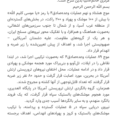
مرکزی خاتم‌الانبیا بدین شرح است:
بسم الله الرحمن الرحیم
موج هشتاد و نهم عملیات وعده‌صادق۴ با رمز «یا موسی کلیم الله»
با بیش از ۱۰۰ موشک و پهپاد و ۲۰۰ راکت، در بخش‌های گسترده‌ای
از منطقه غرب آسیا، و از شمال تا جنوب سرزمین‌های اشغالی،
به‌صورت هماهنگ و هم‌افزا، و با تفکیک محور نیروهای مسلح ایران،
و هر یک از گروه‌های مقاومت، علیه دشمنان آمریکایی –
صهیونیستی اجرا شد، و اهداف از پیش تعیین‌شده را زیر ضربه و
انهدام قرار داد.
موج ۸۹ عملیات وعده‌صادق۴ که به‌صورت ترکیبی اجرا شد، در ابتدا
نقاطی را در ایلات، تل‌آویو و بنی‌براک مورد هجمه موشکی و پهپادی
قرار داد و در ادامه عملیات، محل اختفای نیروهای تروریستی ارتش
آمریکا در بحرین، مورد اصابت قرار گرفت و حدود ۸۰ نفر زیر ضربه
قرار گرفتند که تعداد قابل‌توجهی از آنها کشته و مجروح شدند.
همزمان، گروه بالگردی ارتش تروریستی آمریکا در پایگاه العدیری،
مورد هجوم موشک‌های بالستیک سپاه قرار گرفت، که یک فروند
بالگرد منهدم، و به سایر بالگردها آسیب جدی وارد گردید.
نیروی دریایی سپاه در ۵ عملیات گسترده و پردامنه، با ترکیب
موشک‌های بالستیک و کروز و پهپادهای انهدامی، اهداف برجسته