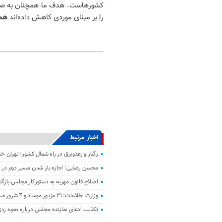
کشورهاست. هدف ما همچنان به صفر ر
را بر مبنای موردی کاهش داده‌اند
همک
اخبار مرتبط
رگبار و رعدوبرق در راه شمال کشور؛ تهران خ
محسن رضایی: اجازه باز شدن مسیر دوم در تن
اصلاح قانون مهریه به دستورکار مجلس باز
وزارت اطلاعات: ۲۱ مزدور موساد و ۴ شرور مسلح در کرمان بازداشت شدند
تکذیب ادعای نماینده مجلس درباره نحوه ردز