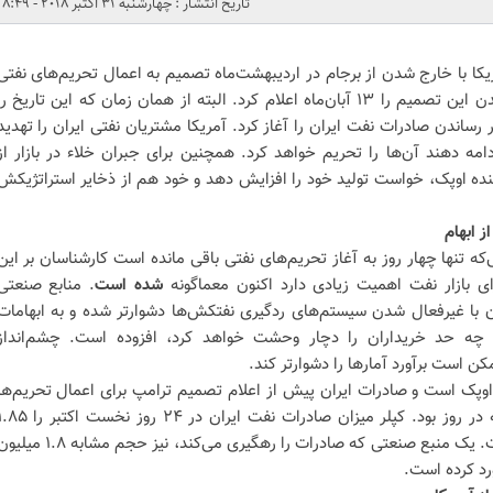
تاریخ انتشار : چهارشنبه 31 اکتبر 2018 - 8:49
یکا با خارج شدن از برجام در اردیبهشت‌ماه تصمیم به اعمال تحریم‌های نفتی
علیه ایران گرفت و تاریخ اجرایی شدن این تصمیم را ۱۳ آبان‌ماه اعلام کرد. البته از همان زمان که این تاریخ ر
رساندن صادرات نفت ایران را آغاز کرد. آمریکا مشتریان نفتی ایران را تهدید
دامه دهند آن‌ها را تحریم خواهد کرد. همچنین برای جبران خلاء در بازار از
ننده اوپک، خواست تولید خود را افزایش دهد و خود هم از ذخایر استراتژیکش
ز ابهام
‌که تنها چهار روز به آغاز تحریم‌های نفتی باقی مانده است کارشناسان بر این
ای بازار نفت اهمیت زیادی دارد اکنون معماگونه
شده است
.
منابع صنعتی
ن با غیرفعال شدن سیستم‌های ردگیری نفتکش‌ها دشوارتر شده و به ابهامات
 تا چه حد خریداران را دچار وحشت خواهد کرد، افزوده است. چشم‌انداز
کن است برآورد آمارها را دشوارتر کند
.
وپک است و صادرات ایران پیش از اعلام تصمیم ترامپ برای اعمال تحریم‌ها
علیه ایران، بالای ۲.۵ میلیون بشکه در روز بود. کپلر میزان صادرات نفت ایران در ۲۴ روز نخست ا
میلیون بشکه در روز برآورد کرده است. یک منبع صنعتی که صادرات را رهگیری می‌کند، نیز حجم مشابه .۸
ورد کرده است
.