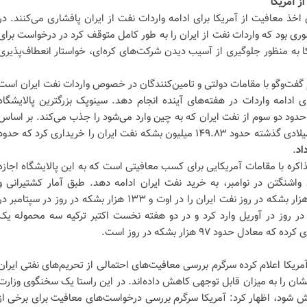
ز آمریکا
خذ معافیت از آمریکا برای ادامه واردات نفت از ایران پافشاری می‌کنند. در
ری بود که واردات نفت از ایران را به طور کامل متوقف کرد در درخواست برای
ا به منظور جلوگیری از آسیب دیدن شرکت‌های کره‌ای، خواستار انعطاف‌پذیری
ت‌وگو با مقامات دولتی و تامین‌کنندگان در خصوص واردات نفت ایران است
ی ادامه واردات در هفته‌های آینده انجام دهد
.
سینوپک بزرگترین پالایشگاه
حدود دو سوم از نفت ایران که به چین وارد می‌شود را جذب می‌کند. بر اساس
گزارش پلاتس، این شرکت در سال میلادی گذشته حدود ۱۴۹.۸۳ میلیون بشکه نفت ایران را خریداری کرد که حدو
اد
.
ذاکره با مقامات آمریکایی برای کسب معافیتی است که به این پالایشگاه اجازه
اشنگتن در نوامبر، به خرید نفت ایران ادامه دهد
.
طبق آمار کشتیرانی و
رهگیری نفتکش‌ها، ترکیه حدود ۹۷ هزار بشکه در روز نفت ایران را در اوت و ۱۳۳ هزار بشکه در روز در سپتامبر د
از ۲۴۰ هزار بشکه در روز در آوریل وارد کرد و در دو هفته نخست اکتبر ترکیه سه محموله یک
دل حدود ۹۷ هزار بشکه در روز است
.
ریکا اعلام کرده سرگرم بررسی معافیت‌های احتمالی از تحریم‌های نفتی ایران
شان را به میزان قابل توجهی کاهش داده‌اند
.
در این راستا یک سخنگوی وزارت
 شود، اظهار کرد: آمریکا سرگرم بررسی درخواست‌های معافیت برای برخی از