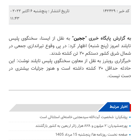
کد خبر : 142429
تاریخ انتشار : پنج‌شنبه 6 اکتبر 2022 -
11:43
به گزارش پایگاه خبری “
ججین
”
به نقل از ایسنا، سخنگوی پلیس
تایلند امروز (پنج شنبه) اظهار کرد: در پی وقوع تیراندازی جمعی در
شمال شرق کشور دستکم ۲۰ تن کشته شدند.
خبرگزاری رویترز به نقل از معاون سخنگوی پلیس تایلند نوشت: این
حادثه حداقل ۲۰ کشته داشته است و هنوز جزئیات بیشتری در
دست نیست.
اخبار مرتبط
پزشکیان: شخصیت آیت‌الله سیدمجتبی خامنه‌ای استثنائی است
پورجمشیدیان: ۲ میلیون و ۸۲۸ هزار زائر اربعین به کشور بازگشتند
صفحه نخست روزنامه ها/ پنجشنبه 15 مرداد 1405