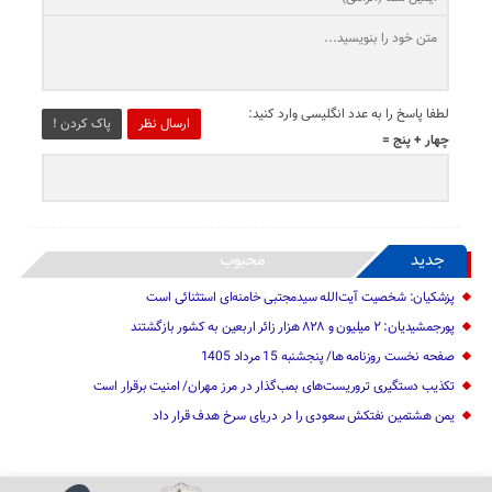
لطفا پاسخ را به عدد انگلیسی وارد کنید:
ارسال نظر
پاک کردن !
چهار + پنج =
جدید
محبوب
پزشکیان: شخصیت آیت‌الله سیدمجتبی خامنه‌ای استثنائی است
پورجمشیدیان: ۲ میلیون و ۸۲۸ هزار زائر اربعین به کشور بازگشتند
صفحه نخست روزنامه ها/ پنجشنبه 15 مرداد 1405
تکذیب دستگیری تروریست‌های بمب‌گذار در مرز مهران/ امنیت برقرار است
یمن هشتمین نفتکش سعودی را در دریای سرخ هدف قرار داد