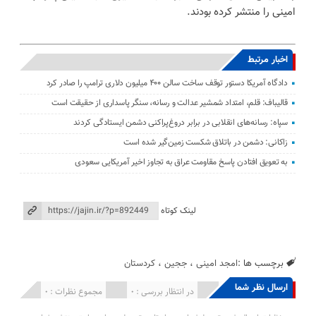
امینی را منتشر کرده بودند.
اخبار مرتبط
دادگاه آمریکا دستور توقف ساخت سالن ۴۰۰ میلیون دلاری ترامپ را صادر کرد
قالیباف: قلم، امتداد شمشیر عدالت و رسانه، سنگر پاسداری از حقیقت است
سپاه: رسانه‌های انقلابی در برابر دروغ‌پراکنی دشمن ایستادگی کردند
زاکانی: دشمن در باتلاق شکست زمین‌گیر شده است
به تعویق افتادن پاسخ مقاومت عراق به تجاوز اخیر آمریکایی سعودی
لینک کوتاه
برچسب ها :
امجد امینی
،
ججین
،
کردستان
ارسال نظر شما
انتشار یافته : 0
در انتظار بررسی : 0
مجموع نظرات : 0