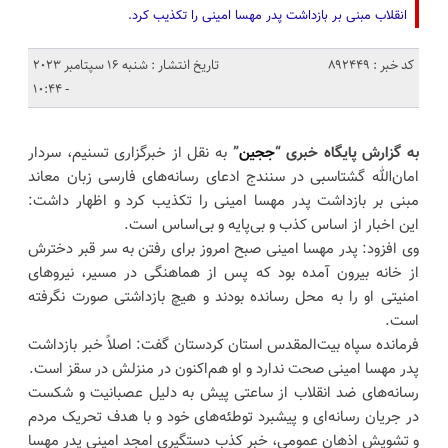
انقلاب مبنی بر بازداشت پدر مهسا امینی را تکذیب کرد.
کد خبر : 892449
تاریخ انتشار : شنبه 16 سپتامبر 2023
- 10:44
به گزارش پایگاه خبری “
ججین
”
به نقل از خبرگزاری تسنیم، سردار
امان‌الله گشتاسبی در سنندج ادعای رسانه‌های فارسی زبان معاند
مبنی بر بازداشت پدر مهسا امینی را تکذیب کرد و اظهار داشت:
این اخبار از اساس کذب و بی‌پایه و بی‌اساس است.
وی افزود: پدر مهسا امینی صبح امروز برای رفتن به سر قبر دخترش
از خانه بیرون آمده بود که پس از هماهنگی در مسیر، نیروهای
امنیتی او را به محل رسانده بودند و هیچ بازداشتی صورت نگرفته
است.
فرمانده سپاه بیت‌المقدس استان کردستان گفت: اصلاً خبر بازداشت
پدر مهسا امینی صحت ندارد و او هم‌اکنون در منزلش در سقز است.
رسانه‌های ضد انقلاب از ساعتی پیش به دلیل عصبانیت و شکست
در جریان رسانه‌ای و پیشبرد توطئه‌های خود و با هدف تحریک مردم
و تشویش اذهان عمومی، خبر کذب دستگیری امجد امینی پدر مهسا