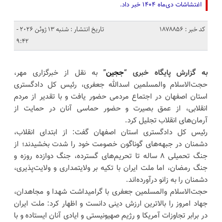
اغتشاشات دی‌ماه ۱۴۰۴ خبر داد.
کد خبر : 1878856
تاریخ انتشار : شنبه 13 ژوئن 2026 -
9:42
به گزارش پایگاه خبری “
ججین
”
به نقل از خبرگزاری مهر،
حجت‌الاسلام والمسلمین اسدالله جعفری، رئیس کل دادگستری
استان اصفهان در اجتماع مردمی حضور یافت و با تقدیر از مردم
انقلابی، از عمق بصیرت و حضور حماسی آنان در حمایت از
آرمان‌های انقلاب تجلیل کرد.
رئیس کل دادگستری استان اصفهان گفت: از ابتدای انقلاب،
دشمنان در جبهه‌های گوناگون خصومت خود را شدت بخشیدند؛ از
جنگ تحمیلی ۸ ساله تا تحریم‌های گسترده، جنگ دوازده روزه و
جنگ رمضان، اما ملت ایران با تکیه بر ولایتمداری و ولایت‌پذیری،
دشمنان را به زانو درآورده‌اند.
حجت‌الاسلام والمسلمین جعفری با گرامیداشت شهدا و مجاهدان،
جهاد امروز را بالاترین ارزش دینی دانست و اظهار کرد: ملت ایران
در برابر تجاوزات آمریکا و رژیم صهیونیستی و ایادی آنان ایستاده و با