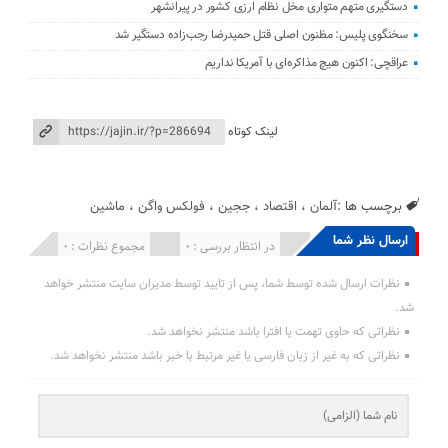
دستگیری متهم متواری مخل نظام ارزی کشور در پیرانشهر
سخنگوی پلیس: مظنون اصلی قتل حمیدرضا رجب‌زاده دستگیر شد
عراقچی: اکنون هیچ مذاکره‌ای با آمریکا نداریم
لینک کوتاه
برچسب ها :
آلمان
،
اقتصاد
،
ججین
،
فولکس واگن
،
ماشین
ارسال نظر شما
انتشار یافته : 0
در انتظار بررسی : 0
مجموع نظرات : 0
نظرات ارسال شده توسط شما، پس از تایید توسط مدیران سایت منتشر خواهد
شد.
نظراتی که حاوی تهمت یا افترا باشد منتشر نخواهد شد.
نظراتی که به غیر از زبان فارسی یا غیر مرتبط با خبر باشد منتشر نخواهد شد.