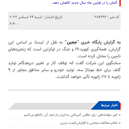
آلمان را در اولین ماه سال جدید کاهش دهد.
کد خبر : 286694
تاریخ انتشار : شنبه 24 دسامبر 2022
- 6:40
به گزارش پایگاه خبری “
ججین
”
به نقل از ایسنا، بر اساس این
گزارش، همه‌گیری کووید-۱۹ و جنگ در اوکراین است که زنجیره‌های
تامین را مختل کرده است.
سخنگوی این شرکت گفت که توقف کار بر تغییر دیرهنگام تولید
گلف برای خط مونتاژ سه، تولید خودرو و سایر مناطق مجاور از ۹
ژانویه تا ۲۷ ژانویه تأثیر خواهد گذاشت.
اخبار مرتبط
امیر جهانشاهی: پای نظامی آمریکایی به ایران باز شود آن را قطع می‌کنیم
اعلام مخالفت مجلس با افزایش قیمت بنزین