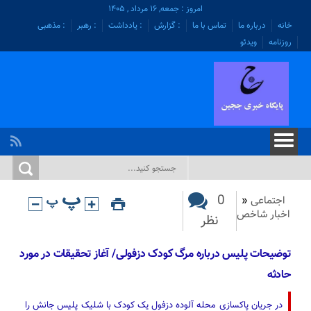
امروز : جمعه, ۱۶ مرداد , ۱۴۰۵
خانه
درباره ما
تماس با ما
: گزارش
: یادداشت
: رهبر
: مذهبی
روزنامه
ویدئو
0
اجتماعی
«
اخبار شاخص
نظر
توضیحات پلیس درباره مرگ کودک دزفولی/ آغاز تحقیقات در مورد
حادثه
در جریان پاکسازی محله آلوده دزفول یک کودک با شلیک پلیس جانش را