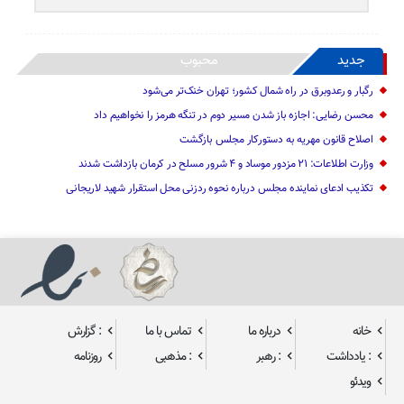
جدید
محبوب
رگبار و رعدوبرق در راه شمال کشور؛ تهران خنک‌تر می‌شود
محسن رضایی: اجازه باز شدن مسیر دوم در تنگه هرمز را نخواهیم داد
اصلاح قانون مهریه به دستورکار مجلس بازگشت
وزارت اطلاعات: ۲۱ مزدور موساد و ۴ شرور مسلح در کرمان بازداشت شدند
تکذیب ادعای نماینده مجلس درباره نحوه ردزنی محل استقرار شهید لاریجانی
خانه
درباره ما
تماس با ما
: گزارش
: یادداشت
: رهبر
: مذهبی
روزنامه
ویدئو