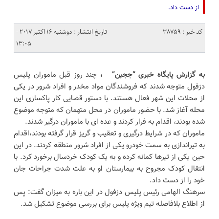
از دست داد.
کد خبر : 38759
تاریخ انتشار : دوشنبه 16 اکتبر 2017 -
13:05
به گزارش پایگاه خبری “ججین” ،
چند روز قبل ماموران پلیس
دزفول متوجه شدند که فروشندگان مواد مخدر و افراد شرور در یکی
از محلات این شهر فعال هستند. با دستور قضایی کار پاکسازی این
محله آغاز شد. با حضور ماموران در محل متهمان که متوجه موضوع
شده بودند، اقدام به فرار کردند و عده ای با ماموران درگیر شدند.
ماموران که در شرایط درگیری و تعقیب و گریز قرار گرفته بودند،اقدام
به تیراندازی به سمت خودرو یکی از افراد شرور منطقه کردند. در این
حین یکی از تیرها کمانه کرده و به یک کودک خردسال برخورد کرد. با
انتقال کودک مجروح به بیمارستان او به علت شدت جراحات جان
خود را از دست داد.
سرهنگ الهامی رئیس پلیس دزفول در این باره به میزان گفت: پس
از اطلاع بلافاصله تیم ویژه پلیس برای بررسی موضوع تشکیل شد.