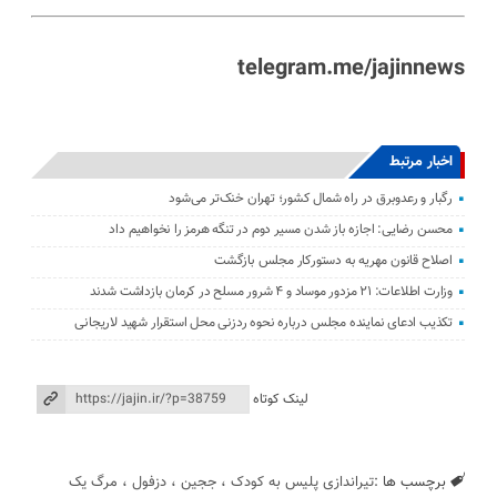
telegram.me/jajinnews
اخبار مرتبط
رگبار و رعدوبرق در راه شمال کشور؛ تهران خنک‌تر می‌شود
محسن رضایی: اجازه باز شدن مسیر دوم در تنگه هرمز را نخواهیم داد
اصلاح قانون مهریه به دستورکار مجلس بازگشت
وزارت اطلاعات: ۲۱ مزدور موساد و ۴ شرور مسلح در کرمان بازداشت شدند
تکذیب ادعای نماینده مجلس درباره نحوه ردزنی محل استقرار شهید لاریجانی
لینک کوتاه
برچسب ها :
تیراندازی پلیس به کودک
،
ججین
،
دزفول
،
مرگ یک