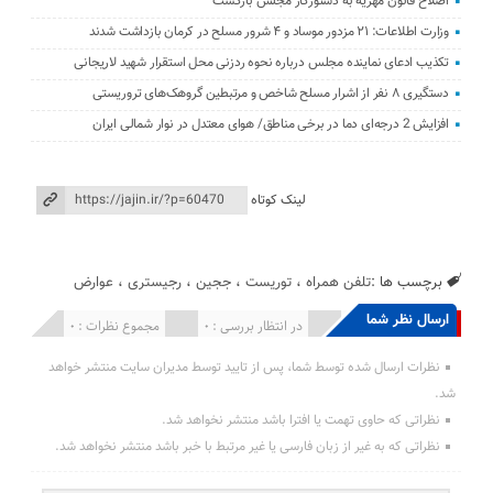
اصلاح قانون مهریه به دستورکار مجلس بازگشت
وزارت اطلاعات: ۲۱ مزدور موساد و ۴ شرور مسلح در کرمان بازداشت شدند
تکذیب ادعای نماینده مجلس درباره نحوه ردزنی محل استقرار شهید لاریجانی
دستگیری ۸ نفر از اشرار مسلح شاخص و مرتبطین گروهک‌های تروریستی
افزایش 2 درجه‌ای دما در برخی مناطق/ هوای معتدل در نوار شمالی ایران
لینک کوتاه
برچسب ها :
تلفن همراه
،
توریست
،
ججین
،
رجیستری
،
عوارض
ارسال نظر شما
انتشار یافته : 0
در انتظار بررسی : 0
مجموع نظرات : 0
نظرات ارسال شده توسط شما، پس از تایید توسط مدیران سایت منتشر خواهد
شد.
نظراتی که حاوی تهمت یا افترا باشد منتشر نخواهد شد.
نظراتی که به غیر از زبان فارسی یا غیر مرتبط با خبر باشد منتشر نخواهد شد.