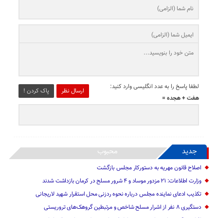
لطفا پاسخ را به عدد انگلیسی وارد کنید:
ارسال نظر
پاک کردن !
هفت + هجده =
جدید
محبوب
اصلاح قانون مهریه به دستورکار مجلس بازگشت
وزارت اطلاعات: ۲۱ مزدور موساد و ۴ شرور مسلح در کرمان بازداشت شدند
تکذیب ادعای نماینده مجلس درباره نحوه ردزنی محل استقرار شهید لاریجانی
دستگیری ۸ نفر از اشرار مسلح شاخص و مرتبطین گروهک‌های تروریستی