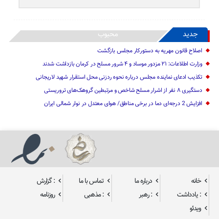
جدید
محبوب
اصلاح قانون مهریه به دستورکار مجلس بازگشت
وزارت اطلاعات: ۲۱ مزدور موساد و ۴ شرور مسلح در کرمان بازداشت شدند
تکذیب ادعای نماینده مجلس درباره نحوه ردزنی محل استقرار شهید لاریجانی
دستگیری ۸ نفر از اشرار مسلح شاخص و مرتبطین گروهک‌های تروریستی
افزایش 2 درجه‌ای دما در برخی مناطق/ هوای معتدل در نوار شمالی ایران
خانه
درباره ما
تماس با ما
: گزارش
: یادداشت
: رهبر
: مذهبی
روزنامه
ویدئو