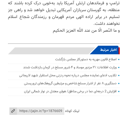
ترامپ و فرماندهان ارتش آمریکا باید به‌خوبی درک کرده باشند که
منطقه، به گورستان سربازان آمریکایی تبدیل خواهد شد و راهی جز
تسلیم در برابر اراده الهی مردم قهرمان و رزمندگان شجاع اسلام
نخواهند داشت.
و ما النّصر الّا من عند اللّه العزیز الحکیم
اخبار مرتبط
اصلاح قانون مهریه به دستورکار مجلس بازگشت
وزارت اطلاعات: ۲۱ مزدور موساد و ۴ شرور مسلح در کرمان بازداشت شدند
تکذیب ادعای نماینده مجلس درباره نحوه ردزنی محل استقرار شهید لاریجانی
دستگیری ۸ نفر از اشرار مسلح شاخص و مرتبطین گروهک‌های تروریستی
افزایش 2 درجه‌ای دما در برخی مناطق/ هوای معتدل در نوار شمالی ایران
لینک کوتاه