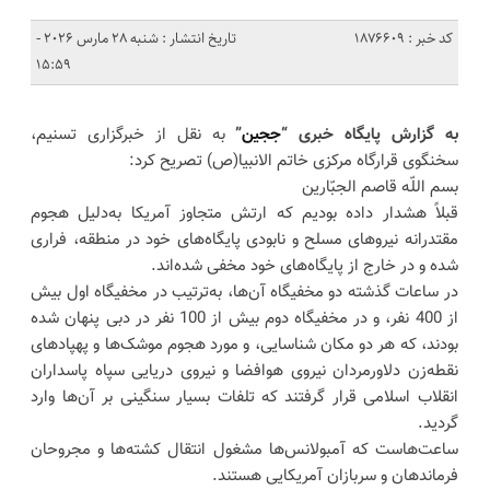
کد خبر : 1876609
تاریخ انتشار : شنبه 28 مارس 2026 -
15:59
به گزارش پایگاه خبری “
ججین
”
به نقل از خبرگزاری تسنیم،
سخنگوی قرارگاه مرکزی خاتم الانبیا(ص) تصریح کرد:
بسم اللّه قاصم الجبّارین
قبلاً هشدار داده بودیم که ارتش متجاوز آمریکا به‌دلیل هجوم
مقتدرانه نیروهای مسلح و نابودی پایگاه‌های خود در منطقه، فراری
شده و در خارج از پایگاه‌های خود مخفی شده‌اند.
در ساعات گذشته دو مخفیگاه آن‌ها، به‌ترتیب در مخفیگاه اول بیش
از 400 نفر، و در مخفیگاه دوم بیش از 100 نفر در دبی پنهان شده
بودند، که هر دو مکان شناسایی، و مورد هجوم موشک‌ها و پهپادهای
نقطه‌زن دلاورمردان نیروی هوافضا و نیروی دریایی سپاه پاسداران
انقلاب اسلامی قرار گرفتند که تلفات بسیار سنگینی بر آن‌ها وارد
گردید.
ساعت‌هاست که آمبولانس‌ها مشغول انتقال کشته‌ها و مجروحان
فرماندهان و سربازان آمریکایی هستند.