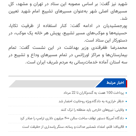
شهید نیز گفت: بر اساس مصوبه این ستاد در تهران و مشهد، کل
مسیرهای اصلی شهر به‌عنوان مسیرهای تشییع امام شهید تعیین
شد.
پورجمشیدیان در ادامه گفت: کنار استفاده از ظرفیت تکایا،
حسینیه‌ها و موکب‌های مسیر تشییع، پویش هر خانه یک موکب، در
دستورکار این ستاد است.
محمدرضا ظفرقندی وزیر بهداشت در این نشست گفت: تمام
بیمارستان‌ها و مراکز اورژانس در تمام مسیرهای وداع و تشییع در
سه استان آماده خدمات‌رسانی به مردم شریف ایران است.
اخبار مرتبط
پرداخت 100 همت به گندم‌کاران تا 22 مرداد
«باقر خرازی» به دادگاه ویژه روحانیت احضار شد
ولایتی: نیرو‌های خارجی باید منطقه را ترک کنند
دادگاه آمریکا دستور توقف ساخت سالن ۴۰۰ میلیون دلاری ترامپ را صادر کرد
قالیباف: قلم، امتداد شمشیر عدالت و رسانه، سنگر پاسداری از حقیقت است