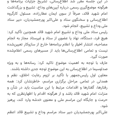
در این جلسه مقرر شد اطلاع‌رسانی، تشریح جزئیات برنامه‌ها و
هرگونه موضع‌گیری رسمی درباره آیین‌های وداع، تشییع و بزرگداشت
امام شهید قائد، صرفاً از سوی ایمان عطارزاده، مسئول کارگروه
اطلاع‌رسانی و سخنگوی ستاد و علی‌اکبر پورجمشیدیان، دبیر ستاد
ملی وداع و تشییع، انجام شود.
رئیس ستاد ملی وداع و تشییع امام شهید قائد همچنین تأکید کرد:
هیچ فرد، دستگاه، نهاد یا عضوی از ستاد و غیرستاد مجاز به انجام
مصاحبه، انتشار
اخبار
یا اعلام برنامه‌ها خارج از سازوکار تعیین‌شده
نیست و تمامی اطلاع‌رسانی‌ها باید از مسیرهای رسمی اعلام‌شده
صورت گیرد.
عارف با توجه به اهمیت موضوع تاکید کرد: رسانه‌ها و به ویژه
صداوسیما در اطلاع‌رسانی به این موضوع توجه جدی داشته باشند.
معاون اول رئیس‌جمهور با تأکید بر لزوم رعایت اخلاق، نظم و
همدلی در تمامی مراحل برگزاری مراسم، خاطرنشان کرد: همه
رفتارها، گفتارها و اقدامات مرتبط با این مناسبت باید در شأن و
منزلت امام شهید قائد باشد و از هرگونه اقدام یا اظهارنظری که به
حرمت و جایگاه این مراسم ملی و معنوی خدشه وارد کند، پرهیز
شود.
علی‌اکبر پورجمشیدیان دبیر ستاد مراسم وداع و تشییع قائد اعظم