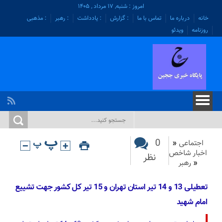
امروز : شنبه, ۱۷ مرداد , ۱۴۰۵
خانه
درباره ما
تماس با ما
: گزارش
: یادداشت
: رهبر
: مذهبی
روزنامه
ویدئو
0
اجتماعی
«
اخبار شاخص
نظر
«
رهبر
تعطیلی 13 و 14 تیر استان تهران و 15 تیر کل کشور جهت تشییع
امام شهید