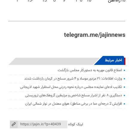
18
راه‌آهن
10
0
1
9
0
15
-15
1
telegram.me/jajinnews
اخبار مرتبط
اصلاح قانون مهریه به دستورکار مجلس بازگشت
وزارت اطلاعات: ۲۱ مزدور موساد و ۴ شرور مسلح در کرمان بازداشت شدند
تکذیب ادعای نماینده مجلس درباره نحوه ردزنی محل استقرار شهید لاریجانی
دستگیری ۸ نفر از اشرار مسلح شاخص و مرتبطین گروهک‌های تروریستی
افزایش 2 درجه‌ای دما در برخی مناطق/ هوای معتدل در نوار شمالی ایران
لینک کوتاه