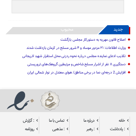
جدید
محبوب
اصلاح قانون مهریه به دستورکار مجلس بازگشت
وزارت اطلاعات: ۲۱ مزدور موساد و ۴ شرور مسلح در کرمان بازداشت شدند
تکذیب ادعای نماینده مجلس درباره نحوه ردزنی محل استقرار شهید لاریجانی
دستگیری ۸ نفر از اشرار مسلح شاخص و مرتبطین گروهک‌های تروریستی
افزایش 2 درجه‌ای دما در برخی مناطق/ هوای معتدل در نوار شمالی ایران
خانه
درباره ما
تماس با ما
: گزارش
: یادداشت
: رهبر
: مذهبی
روزنامه