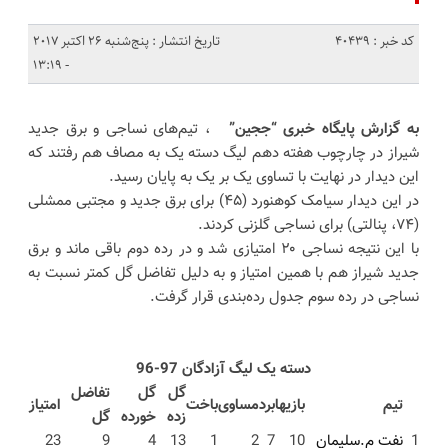
کد خبر : 40439
تاریخ انتشار : پنج‌شنبه 26 اکتبر 2017
- 13:19
به گزارش پایگاه خبری “ججین”
، تیم‌های نساجی و برق جدید
شیراز در چارچوب هفته دهم لیگ دسته یک به مصاف هم رفتند که
این دیدار در نهایت با تساوی یک بر یک به پایان رسید.
در این دیدار سیامک کوهنورد (۴۵) برای برق جدید و مجتبی ممشلی
(۷۴، پنالتی) برای نساجی گلزنی کردند.
با این نتیجه نساجی ۲۰ امتیازی شد و در رده دوم باقی ماند و برق
جدید شیراز هم با همین امتیاز و به دلیل تفاضل گل کمتر نسبت به
نساجی در رده سوم جدول رده‌بندی قرار گرفت.
دسته یک لیگ آزادگان 97-96
گل
گل
تفاضل
تيم
بازيها
برد
مساوی
باخت
امتياز
زده
خورده
گل
1
نفت‌ م.سلیمان
10
7
2
1
13
4
9
23