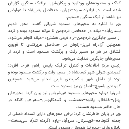
کلاک و محدوده‌های وردآورد و پیکان‌شهر، ترافیک سنگین گزارش
شده است. در آزادراه ساوه–تهران، حدفاصل رضی‌آباد تا عوارضی
نیز شاهد ترافیک سنگین هستیم.
وی با اشاره به محورهای مسدود شریانی گفت: محور قدیم
بستان‌آباد–میانه در حدفاصل قره‌چمن تا میانه مسدود بوده و تردد
از مسیر جایگزین قره‌چمن–راه فرعی هشترود–میانه انجام می‌شود.
همچنین آزادراه تبریز–زنجان در حدفاصل عزیزکندی تا قویون
قشلاق در هر دو مسیر رفت و برگشت مسدود است و تردد از
مسیرهای جایگزین هدایت می‌شود.
رئیس مرکز اطلاعات و کنترل ترافیک پلیس راهور فراجا افزود:
کمربندی شرقی شهر کرمانشاه در مسیر رفت و برگشت مسدود بوده و
تردد از داخل شهر و کمربندی غربی انجام می‌شود. همچنین
کمربندی یاسوج–اصفهان نیز مسدود است.
قلی‌نیا درباره محورهای مسدود غیرشریانی نیز بیان کرد: محورهای
پونل–خلخال، پاتاوه–دهدشت و گنبدکاووس–سه‌راهی کلاله در
حال حاضر مسدود هستند.
وی در پایان خاطرنشان کرد: برخی محورهای دارای انسداد فصلی از
جمله گنجنامه–تویسرکان، سروآباد–پاوه (گردنه تته)، سی‌سخت–
پادنا و وازک–بلده نیز همچنان مسدود است.