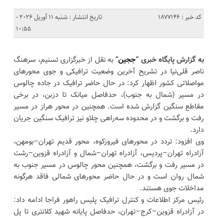
کد خبر : 1877146
تاریخ انتشار : شنبه 11 آوریل 2026 -
10:55
به گزارش پایگاه خبری “
ججین
”
به نقل از خبرگزاری تسنیم، سرهنگ
ناصر قلی‌نیا در تشریح آخرین وضعیت ترافیکی و جوی محورهای
مواصلاتی کشور اظهار کرد: در حال حاضر ترافیک در جاده چالوس
در مسیر (شمال به جنوب)، حدفاصل میانک تا دزبن، در برخی
مقاطع سنگین گزارش شده است. همچنین در محور هراز در مسیر
رفت و برگشت و در محدوده سه‌راهی چلاو نیز ترافیک سنگین جریان
دارد.
وی افزود: تردد در محورهای فیروزکوه، محور قدیم تهران–بومهن،
آزادراه تهران–پردیس، آزادراه تهران–شمال و آزادراه قزوین–رشت
در مسیر رفت و برگشت، همچنین محور چالوس در مسیر جنوب به
شمال روان است و در حال حاضر محورهای شمالی فاقد هرگونه
مداخلات جوی هستند.
رئیس مرکز اطلاعات و کنترل ترافیک پلیس راهور فراجا ادامه داد:
در آزادراه قزوین–کرج–تهران، حدفاصل پایانه شهید کلانتری تا پل