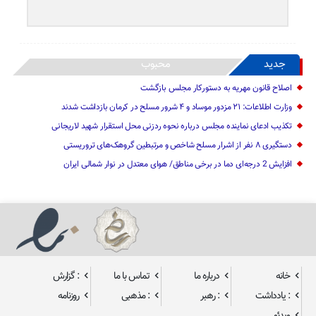
جدید
محبوب
اصلاح قانون مهریه به دستورکار مجلس بازگشت
وزارت اطلاعات: ۲۱ مزدور موساد و ۴ شرور مسلح در کرمان بازداشت شدند
تکذیب ادعای نماینده مجلس درباره نحوه ردزنی محل استقرار شهید لاریجانی
دستگیری ۸ نفر از اشرار مسلح شاخص و مرتبطین گروهک‌های تروریستی
افزایش 2 درجه‌ای دما در برخی مناطق/ هوای معتدل در نوار شمالی ایران
خانه
درباره ما
تماس با ما
: گزارش
: یادداشت
: رهبر
: مذهبی
روزنامه
ویدئو