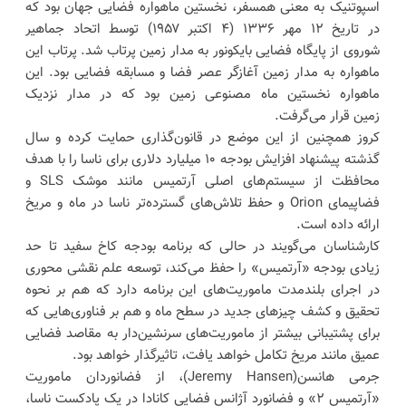
اسپوتنیک به معنی همسفر، نخستین ماهواره فضایی جهان بود که
در تاریخ ۱۲ مهر ۱۳۳۶ (۴ اکتبر ۱۹۵۷) توسط اتحاد جماهیر
شوروی از پایگاه فضایی بایکونور به مدار زمین پرتاب شد. پرتاب این
ماهواره به مدار زمین آغازگر عصر فضا و مسابقه فضایی بود. این
ماهواره نخستین ماه مصنوعی زمین بود که در مدار نزدیک
زمین قرار می‌گرفت.
کروز همچنین از این موضع در قانون‌گذاری حمایت کرده و سال
گذشته پیشنهاد افزایش بودجه ۱۰ میلیارد دلاری برای ناسا را ​​با هدف
محافظت از سیستم‌های اصلی آرتمیس مانند موشک SLS و
فضاپیمای Orion و حفظ تلاش‌های گسترده‌تر ناسا در ماه و مریخ
ارائه داده است.
کارشناسان می‌گویند در حالی که برنامه بودجه کاخ سفید تا حد
زیادی بودجه «آرتمیس» را حفظ می‌کند، توسعه علم نقشی محوری
در اجرای بلندمدت ماموریت‌های این برنامه دارد که هم بر نحوه
تحقیق و کشف چیزهای جدید در سطح ماه و هم بر فناوری‌هایی که
برای پشتیبانی بیشتر از ماموریت‌های سرنشین‌دار به مقاصد فضایی
عمیق مانند مریخ تکامل خواهد یافت، تاثیرگذار خواهد بود.
جرمی هانسن(Jeremy Hansen)، از فضانوردان ماموریت
«آرتمیس ۲» و فضانورد آژانس فضایی کانادا در یک پادکست ناسا،