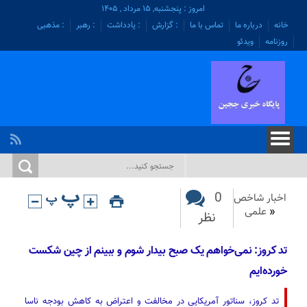
امروز : پنجشنبه, ۱۵ مرداد , ۱۴۰۵
خانه
درباره ما
تماس با ما
: گزارش
: یادداشت
: رهبر
: مذهبی
روزنامه
ویدئو
0
اخبار شاخص
«
علمی
نظر
تد کروز: نمی‌خواهم یک صبح بیدار شوم و ببینم از چین شکست
خورده‌ایم
تد کروز، سناتور آمریکایی در مخالفت و اعتراض به کاهش بودجه ناسا