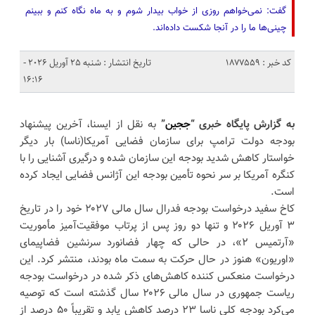
گفت: نمی‌خواهم روزی از خواب بیدار شوم و به ماه نگاه کنم و ببینم
چینی‌ها ما را در آنجا شکست داده‌اند.
کد خبر : 1877559
تاریخ انتشار : شنبه 25 آوریل 2026 -
16:16
به گزارش پایگاه خبری “
ججین
”
به نقل از ایسنا، آخرین پیشنهاد
بودجه دولت ترامپ برای سازمان فضایی آمریکا(ناسا) بار دیگر
خواستار کاهش شدید بودجه این سازمان شده و درگیری آشنایی را با
کنگره آمریکا بر سر نحوه تأمین بودجه این آژانس فضایی ایجاد کرده
است.
کاخ سفید درخواست بودجه فدرال سال مالی ۲۰۲۷ خود را در تاریخ
۳ آوریل ۲۰۲۶ و تنها دو روز پس از پرتاب موفقیت‌آمیز مأموریت
«آرتمیس ۲»، در حالی که چهار فضانورد سرنشین فضاپیمای
«اوریون» هنوز در حال حرکت به سمت ماه بودند، منتشر کرد. این
درخواست منعکس کننده کاهش‌های ذکر شده در درخواست بودجه
ریاست جمهوری در سال مالی ۲۰۲۶ سال گذشته است که توصیه
می‌کرد بودجه کلی ناسا ۲۳ درصد کاهش یابد و تقریباً ۵۰ درصد از