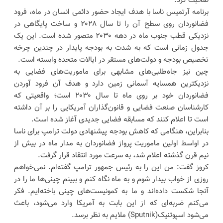
صحبت کرد.
برنامه آرتمیس ناسا با هدف ایجاد حضور دائمی انسان در ماه، فرود
فضانوردان روی سطح آن را تا سال ۲۰۲۸ و ساخت پایگاهی در
نزدیکی قطب جنوب ماه در دهه ۲۰۳۰ متصور شده است. این یک
جدول زمانی است که به شدت به بودجه پایدار در چندین چرخه
تخصیص بودجه و دولت‌های مستقر در ایالات متحده وابسته است.
چین نیز جاه‌طلبی‌های مشابهی برای ماموریت‌های فضایی به
نزدیکترین همسایه آسمانی زمین دارد و هدف آن فرود آوردن
فضانوردان خود بر روی ماه تا سال ۲۰۳۰ است؛ واقعیتی که
کارشناسان صنعت فضایی و قانون‌گذاران آمریکایی را بر آن داشته
است تا اعلام کنند که مسابقه فضایی جدیدی آغاز شده است.
بنابراین، هنگامی که کاهش بودجه پیشنهادی دولت ترامپ برای ناسا
در اواسط اولین ماموریت پرواز فضانوردان به مدار ماه در بیش از
نیم قرن گذشته اعلام شد، به سرعت مورد انتقاد قرار گرفت.
کروز گفت: من این را به رئیس جمهور ترامپ گفته‌ام. نمی‌خواهم
روزی از خواب بیدار شوم و به ماه نگاه کنم و ببینم چینی‌ها ما را در
آنجا شکست داده‌اند و ما به کمونیست‌های چینی باخته‌ایم. فکر
می‌کنم ضربه‌ای که از این بابت به آمریکا وارد می‌شود، باعث
می‌شود اسپوتنیک(Sputnik) ملایم به نظر برسد.