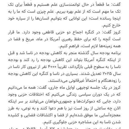
گفت: ما قطعاً در حال توانمندسازی علم هستیم و قطعاً برای تک
تک ما مهم است که از علم بهره ببریم. علم چیزی است که ما را به
اینجا رسانده است؛ این توانایی که بتوانیم انسان‌ها را از سیاره خود
خارج کنیم.
کروز گفت: در کنگره اجماع دو حزبی قاطعی وجود دارد. ما قرار
است آنچه را که برای حفظ رهبری آمریکا در ماه، مریخ و فضا در
همه زمینه‌ها لازم است، فراهم کنیم.
برنامه بودجه سال گذشته منجر به کاهش بودجه در ناسا شد و قبل
از اینکه کنگره آمریکا بتواند این کاهش بودجه را رد کند و بودجه
ناسا را ​​به سطوح قبلی بازگرداند، تقریباً ۴۰۰۰ نفر از نیروی کار ناسا در
سال ۲۰۲۵ تعدیل شدند. بسیاری در ناسا و کنگره این کاهش بودجه
را زودهنگام و احتمالاً غیرقانونی می‌دانستند.
کروز در یک جلسه توجیهی اوایل ماه جاری، گفت: همه ما می‌دانیم
که در یک دوران سیاسی زندگی می‌کنیم که اختلافات حزبی وجود
دارد، جایی که دموکرات‌ها و جمهوری‌خواهان می‌توانند بر سر اینکه
الان چه ساعتی از روز است نیز با هم دعوا کنند و به نوعی، به طرز
معجزه‌آسایی ما موفق شده‌ایم از فضا و اکتشافات فضایی و کشیده
شدن ناسا به این مشاجره حزبی جلوگیری کنیم.