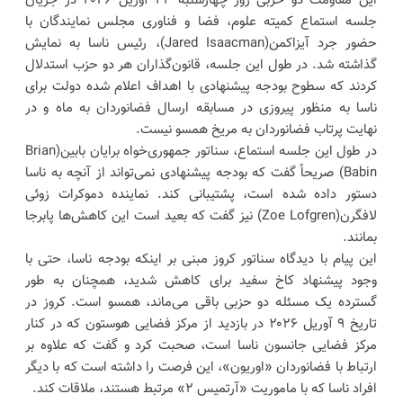
این مقاومت دو حزبی روز چهارشنبه ۲۲ آوریل ۲۰۲۶ در جریان
جلسه استماع کمیته علوم، فضا و فناوری مجلس نمایندگان با
حضور جرد آیزاکمن(Jared Isaacman)، رئیس ناسا به نمایش
گذاشته شد. در طول این جلسه، قانون‌گذاران هر دو حزب استدلال
کردند که سطوح بودجه پیشنهادی با اهداف اعلام شده دولت برای
ناسا به منظور پیروزی در مسابقه ارسال فضانوردان به ماه و در
نهایت پرتاب فضانوردان به مریخ همسو نیست.
در طول این جلسه استماع، سناتور جمهوری‌خواه برایان بابین(Brian
Babin) صریحاً گفت که بودجه پیشنهادی نمی‌تواند از آنچه به ناسا
دستور داده شده است، پشتیبانی کند. نماینده دموکرات زوئی
لافگرن(Zoe Lofgren) نیز گفت که بعید است این کاهش‌ها پابرجا
بمانند.
این پیام با دیدگاه سناتور کروز مبنی بر اینکه بودجه ناسا، حتی با
وجود پیشنهاد کاخ سفید برای کاهش شدید، همچنان به طور
گسترده یک مسئله دو حزبی باقی می‌ماند، همسو است. کروز در
تاریخ ۹ آوریل ۲۰۲۶ در بازدید از مرکز فضایی هوستون که در کنار
مرکز فضایی جانسون ناسا است، صحبت کرد و گفت که علاوه بر
ارتباط با فضانوردان «اوریون»، این فرصت را داشته است که با دیگر
افراد ناسا که با ماموریت «آرتمیس ۲» مرتبط هستند، ملاقات کند.