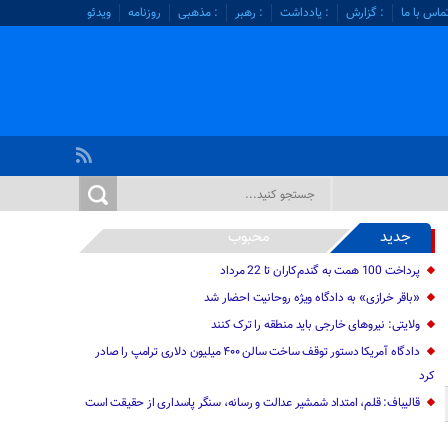
ماس با ما
: گزارش
: یادداشت
: رهبر
: مذهبی
روزنامه
ویدئو
جدید
محبوب
پرداخت 100 همت به گندم‌کاران تا 22 مرداد
«باقر خرازی» به دادگاه ویژه روحانیت احضار شد
ولایتی: نیرو‌های خارجی باید منطقه را ترک کنند
دادگاه آمریکا دستور توقف ساخت سالن ۴۰۰ میلیون دلاری ترامپ را صادر
کرد
قالیباف: قلم، امتداد شمشیر عدالت و رسانه، سنگر پاسداری از حقیقت است