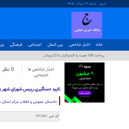
امروز : شنبه, ۱۷ مرداد , ۱۴۰۵
خانه
اخبار شاخص
بین الملل
اجتماعی
فرهنگی
ور
«_
0 نظر
اخبار شاخص
«
اجتماعی
تایید دستگیری رییس شورای شهر بو
دادستان عمومی و انقلاب مرکز استان 
کد خبر : 121177