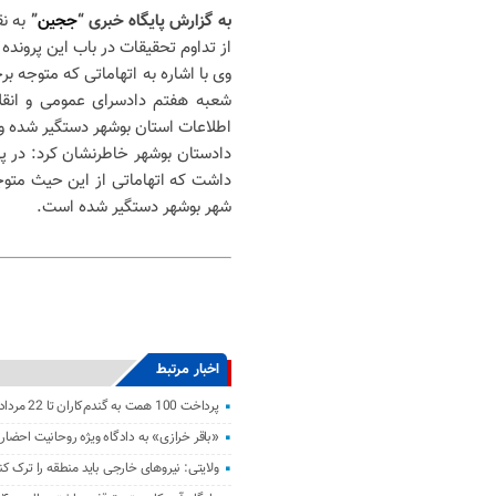
به گزارش پایگاه خبری “
ججین
”
به ن
از تداوم تحقیقات در باب این پرونده 
وی با اشاره به اتهاماتی که متوجه 
اطلاعات استان بوشهر دستگیر شده و
دادستان بوشهر خاطرنشان کرد: در پ
داشت که اتهاماتی از این حیث متوج
شهر بوشهر دستگیر شده است.
اخبار مرتبط
پرداخت 100 همت به گندم‌کاران تا 22 مرداد
«باقر خرازی» به دادگاه ویژه روحانیت احضار
ولایتی: نیرو‌های خارجی باید منطقه را ترک کن